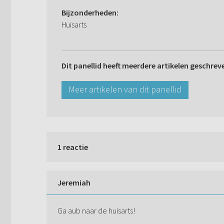
Bijzonderheden:
Huisarts
Dit panellid heeft meerdere artikelen geschrev
Meer artikelen van dit panellid
1 reactie
Jeremiah
Ga aub naar de huisarts!