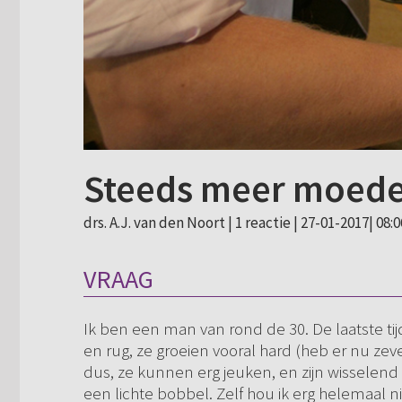
Steeds meer moede
drs. A.J. van den Noort |
1 reactie
| 27-01-2017| 08:0
VRAAG
Ik ben een man van rond de 30. De laatste ti
en rug, ze groeien vooral hard (heb er nu zev
dus, ze kunnen erg jeuken, en zijn wisselend 
een lichte bobbel. Zelf hou ik erg helemaal ni