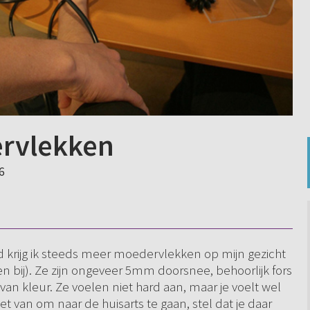
rvlekken
6
jd krijg ik steeds meer moedervlekken op mijn gezicht
en bij). Ze zijn ongeveer 5mm doorsnee, behoorlijk fors
van kleur. Ze voelen niet hard aan, maar je voelt wel
et van om naar de huisarts te gaan, stel dat je daar