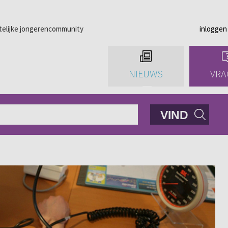
telijke jongerencommunity
inloggen
NIEUWS
VRA
VIND