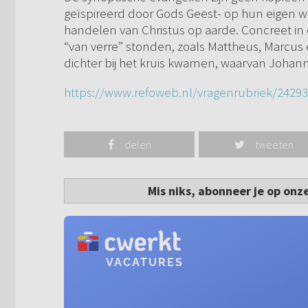
geïspireerd door Gods Geest- op hun eigen wi
handelen van Christus op aarde. Concreet in d
“van verre” stonden, zoals Mattheus, Marcus
dichter bij het kruis kwamen, waarvan Johanne
https://www.refoweb.nl/vragenrubriek/24293/
delen
tweeten
Mis niks, abonneer je op onz