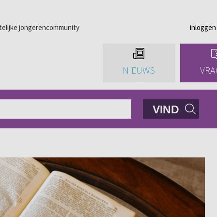
telijke jongerencommunity
inloggen
NIEUWS
VRA
VIND