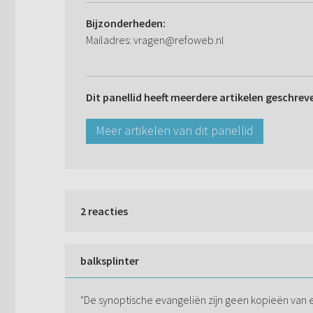
Bijzonderheden:
Mailadres: vragen@refoweb.nl
Dit panellid heeft meerdere artikelen geschrev
Meer artikelen van dit panellid
2 reacties
balksplinter
"De synoptische evangeliën zijn geen kopieën van 