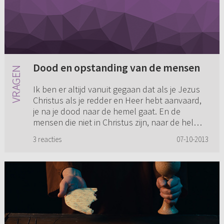
Dood en opstanding van de mensen
Ik ben er altijd vanuit gegaan dat als je Jezus
Christus als je redder en Heer hebt aanvaard,
je na je dood naar de hemel gaat. En de
mensen die niet in Christus zijn, naar de hel
gaan. Nu las ik onla...
3 reacties
07-10-2013