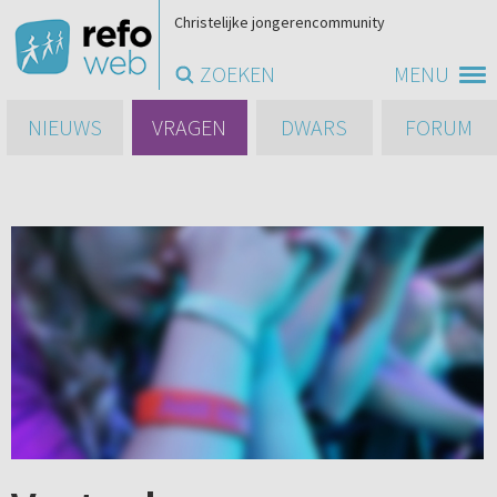
Christelijke jongerencommunity
ZOEKEN
MENU
NIEUWS
VRAGEN
DWARS
FORUM