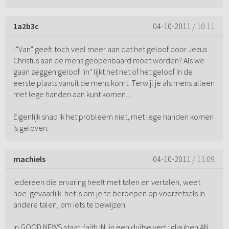
1a2b3c
04-10-2011
/ 10:11
-"Van" geeft toch veel meer aan dat het geloof door Jezus
Christus aan de mens geopenbaard moet worden? Als we
gaan zeggen geloof "in" lijkt het net of het geloof in de
eerste plaats vanuit de mens komt. Terwijl je als mens alleen
met lege handen aan kunt komen...
Eigenlijk snap ik het probleem niet, met lege handen komen
is geloven.
machiels
04-10-2011
/ 11:09
Iedereen die ervaring heeft met talen en vertalen, weet
hoe 'gevaarlijk' het is om je te beroepen op voorzetsels in
andere talen, om iets te bewijzen.
In GOOD NEWS staat: faith IN; in een duitse vert.: glauben AN