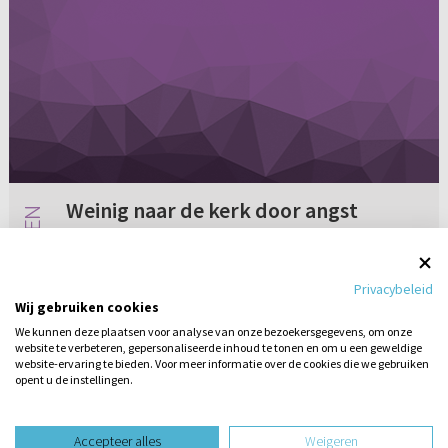
Weinig naar de kerk door angst
Sinds een aantal maanden heb ik last van
angsten en depressieve gedachten. Hierdoor
Privacybeleid
durf ik niet meer naar de kerk te gaan waar ik
Wij gebruiken cookies
normaal heen ga (dat ook eens stukje rijden
We kunnen deze plaatsen voor analyse van onze bezoekersgegevens, om onze
is). Maar ik verlang er z...
website te verbeteren, gepersonaliseerde inhoud te tonen en om u een geweldige
4 reacties
04-10-2014
website-ervaring te bieden. Voor meer informatie over de cookies die we gebruiken
opent u de instellingen.
Stel hier
een vraag
design website door
Accepteer alles
Weigeren