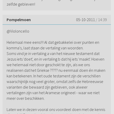
zelfde gebleven!
Pompelmoen
05-10-2011
/ 14:39
@Violoncello
Helemaal mee eens!!! Al dat gebakkelei over punten en
komma's, laat staan de vertaling van woorden.
Soms vind je in vertaling a van het nieuwe testament dat
Jezus iets 'doet', en in vertaling b dat hij iets 'maakt'. Hoeven
we helemaal niet door geschokt te zijn, als we ons
realiseren dat het Griekse ????? nu eenmaal doen én maken
kan betekenen. In het oude testament zijn de verschillen
waarschijnlijk nog veel groter, omdat zelfs de Hebreeuwse
varianten die bewaard zijn gebleven, ook alweer
vertalingen zijn van het Aramese origineel - waar we niet
meer over beschikken.
Laten we in dezen vooral ons voordeel doen met de kennis