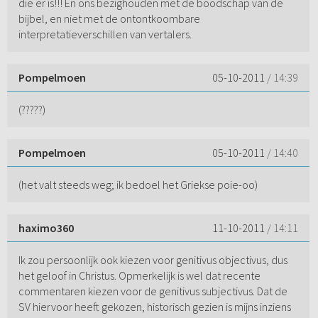
die er is!!! En ons bezighouden met de boodschap van de
bijbel, en niet met de ontontkoombare
interpretatieverschillen van vertalers.
Pompelmoen
05-10-2011
/ 14:39
(?????)
Pompelmoen
05-10-2011
/ 14:40
(het valt steeds weg; ik bedoel het Griekse poie-oo)
haximo360
11-10-2011
/ 14:11
Ik zou persoonlijk ook kiezen voor genitivus objectivus, dus
het geloof in Christus. Opmerkelijk is wel dat recente
commentaren kiezen voor de genitivus subjectivus. Dat de
SV hiervoor heeft gekozen, historisch gezien is mijns inziens