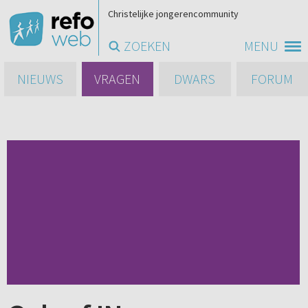
Christelijke jongerencommunity
ZOEKEN
MENU
NIEUWS
VRAGEN
DWARS
FORUM