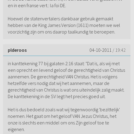
en in een franse vert.: la foi DE.
Hoewel de statenvertalers dankbaar gebruik gemaakt
hebben van de King James Version (1611) moeten we wel
voorzichtig zijn om ons daarop taalkundig te beroepen.
plderoos
04-10-2011
/ 19:42
in kanttekening 77 bij galaten 2:16 staat: "Dat is, als wij met
een oprecht en levend geloof de gerechtigheid van Christus
aannemen. De gerechtigheid VAN Christus. Het is volgens
hetzelfde vers nodig dat wij het aannemen, maar de
gerechtigheid van Christus is wat ons uiteindelijk zalig maakt.
De kanttekening in de SV legt het precies goed uit.
Het is dus bedoeld zoals wat wij tegenwoordig 'bezittelijk'
noemen. Het gaat om het geloof VAN Jezus Christus, het
onze is slechts een middel om ons Zijn geloof toe te
eigenen.