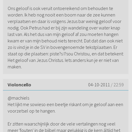
Ons geloof is ook veruit ontoereikend om behouden te
worden. Ik heb nog nooit een boom naar de zee kunnen
verplaatsen en daar is volgens Jezus bar weinig geloof voor
nodig. Ook Petrus had er bij zijn wandeling over water knap
last van. Als het dus van mijn geloof af zou moeten hangen
kwam er van mijn behoud niets terecht. Dat dat dan ook niet
zo is vind je in de SV in bovengenoemde tekstplaatsen. Er
staat op die plaatsen: piste?s I?sou Christou, en dat betekent:
Het geloof van Jezus Christus. Iets anders kun je er niet van
maken.
Violoncello
04-10-2011
/ 22:59
@machiels
Het lijkt me sowieso een beetje riskant om je geloof aan een
voorzetsel op te hangen.
Er zitten waarschijnlijk door de vele vertalingen nog veel
meer 'fouten' in de bijbel maar gelukkig is de kern áltijd het