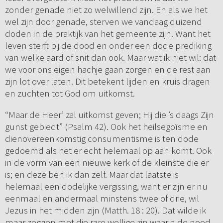
zonder genade niet zo welwillend zijn. En als we het
wel zijn door genade, sterven we vandaag duizend
doden in de praktijk van het gemeente zijn. Want het
leven sterft bij de dood en onder een dode prediking
van welke aard of snit dan ook. Maar wat ik niet wil: dat
we voor ons eigen hachje gaan zorgen en de rest aan
zijn lot over laten. Dit betekent lijden en kruis dragen
en zuchten tot God om uitkomst.
“Maar de Heer’ zal uitkomst geven; Hij die ’s daags Zijn
gunst gebiedt” (Psalm 42). Ook het heilsegoïsme en
dienovereenkomstig consumentisme is ten dode
gedoemd als het er echt helemaal op aan komt. Ook
in de vorm van een nieuwe kerk of de kleinste die er
is; en deze ben ik dan zelf. Maar dat laatste is
helemaal een dodelijke vergissing, want er zijn er nu
eenmaal en andermaal minstens twee of drie, wil
Jezus in het midden zijn (Matth. 18 : 20). Dat wilde ik
maar zeggen met die rare wollige zin waarin de nood