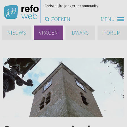
Christelijke jongerencommunity
ZOEKEN
MENU
NIEUWS
VRAGEN
DWARS
FORUM