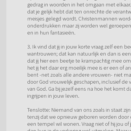
gedrag in woorden in het omgaan met elkaar. G
dat je gelijk hebt dat ten onrechte de verant
meisjes gelegd wordt. Christenmannen word
onderdrukken maar zij worden wel geroepen 
en in hun fantasieën.
3. Ik vind dat jij in jouw korte vraag zelf een b
wantrouwen; dat kan natuurlijk en dan is een 
dat jij hier een beetje te krampachtig mee omg
het jij het daar erg moeilijk mee is er een of 
bent -net zoals alle andere vrouwen- niet maa
door God vrouwelijk geschapen, inclusief de vr
van God. Ga bij jezelf eens na hoe het komt 
ingrijpen in jouw leven.
Tenslotte: Niemand van ons zoals in staat zijn 
tenzij dat we opnieuw geboren worden door de
een tempel wil wonen. Vraag niet of hij jou of
dan kun je de verkering wel uitmaken. Maar vr