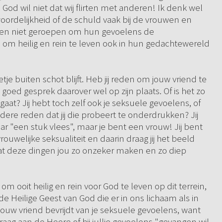
od wil niet dat wij flirten met anderen! Ik denk wel
woordelijkheid of de schuld vaak bij de vrouwen en
en niet geroepen om hun gevoelens de
om heilig en rein te leven ook in hun gedachtewereld
eetje buiten schot blijft. Heb jij reden om jouw vriend te
goed gesprek daarover wel op zijn plaats. Of is het zo
aat? Jij hebt toch zelf ook je seksuele gevoelens, of
andere reden dat jij die probeert te onderdrukken? Jij
r "een stuk vlees", maar je bent een vrouw! Jij bent
ouwelijke seksualiteit en daarin draag jij het beeld
dat deze dingen jou zo onzeker maken en zo diep
om ooit heilig en rein voor God te leven op dit terrein,
 Heilige Geest van God die er in ons lichaam als in
 jouw vriend bevrijdt van je seksuele gevoelens, want
aag aan de Heere of hij jullie gevoelens "gevangen wil