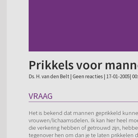
Prikkels voor man
Ds. H. van den Belt |
Geen reacties
| 17-01-2005| 00
VRAAG
Het is bekend dat mannen geprikkeld kunne
vrouwen/lichaamsdelen. Ik kan hier heel mo
die verkering hebben of getrouwd zijn, hebb
tegenover hen om dan je te laten prikkelen do