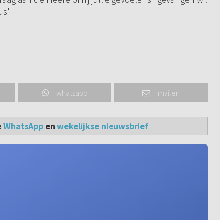
us"
whatsapp
mailen
e
WhatsApp
en
wekelijkse nieuwsbrief