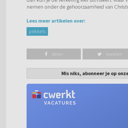
nemen onder de gehoorzaamheid van Christ
Lees meer artikelen over:
prikkels
delen
tweeten
Mis niks, abonneer je op onz