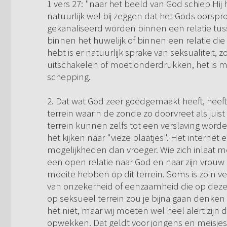
1 vers 27: "naar het beeld van God schiep Hij
natuurlijk wel bij zeggen dat het Gods oorspr
gekanaliseerd worden binnen een relatie tus
binnen het huwelijk of binnen een relatie die 
hebt is er natuurlijk sprake van seksualiteit, zoa
uitschakelen of moet onderdrukken, het is mo
schepping.
2. Dat wat God zeer goedgemaakt heeft, heef
terrein waarin de zonde zo doorvreet als juist
terrein kunnen zelfs tot een verslaving word
het kijken naar "vieze plaatjes". Het internet
mogelijkheden dan vroeger. Wie zich inlaat 
een open relatie naar God en naar zijn vrouw
moeite hebben op dit terrein. Soms is zo'n v
van onzekerheid of eenzaamheid die op deze
op seksueel terrein zou je bijna gaan denken da
het niet, maar wij moeten wel heel alert zijn
opwekken. Dat geldt voor jongens en meisje