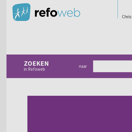
Chris
ZOEKEN
naar
in Refoweb