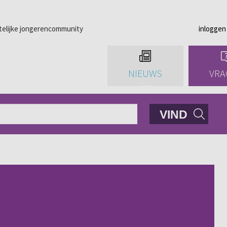
telijke jongerencommunity
inloggen
NIEUWS
VRA
VIND