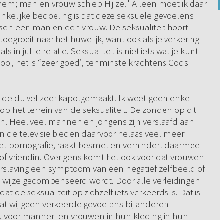
 hem; man en vrouw schiep Hij ze." Alleen moet ik daar
onkelijke bedoeling is dat deze seksuele gevoelens
sen een man en een vrouw. De seksualiteit hoort
toegroeit naar het huwelijk, want ook als je verkering
ls in jullie relatie. Seksualiteit is niet iets wat je kunt
oi, het is “zeer goed”, tenminste krachtens Gods
t de duivel zeer kapotgemaakt. Ik weet geen enkel
 op het terrein van de seksualiteit. De zonden op dit
en. Heel veel mannen en jongens zijn verslaafd aan
 en de televisie bieden daarvoor helaas veel meer
met pornografie, raakt besmet en verhindert daarmee
 of vriendin. Overigens komt het ook voor dat vrouwen
erslaving een symptoom van een negatief zelfbeeld of
 wijze gecompenseerd wordt. Door alle verleidingen
t de seksualiteit op zichzelf iets verkeerds is. Dat is
 dat wij geen verkeerde gevoelens bij anderen
s, voor mannen en vrouwen in hun kleding in hun