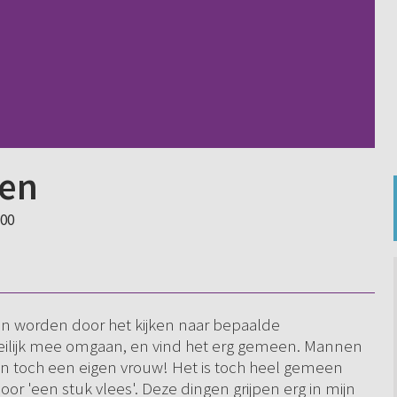
nen
:00
n worden door het kijken naar bepaalde
eilijk mee omgaan, en vind het erg gemeen. Mannen
en toch een eigen vrouw! Het is toch heel gemeen
or 'een stuk vlees'. Deze dingen grijpen erg in mijn