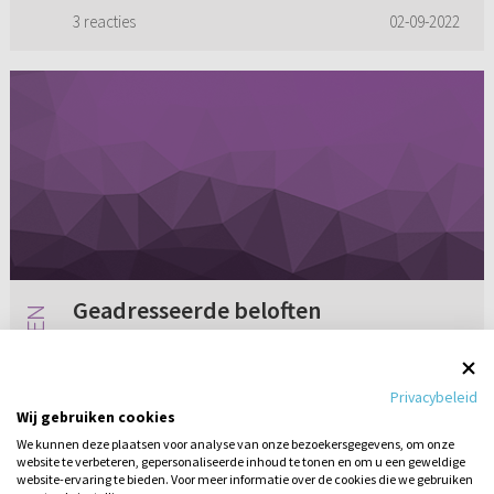
wie ik) mee m...
3 reacties
02-09-2022
Geadresseerde beloften
Er staan veel beloften in de Bijbel. Sommige
lijken "algemeen", maar veel zijn geadresseerd:
Privacybeleid
de laatste zijn gesproken tegen bijvoorbeeld
Wij gebruiken cookies
het volk Israël of, zoals in de brieven, tegen
We kunnen deze plaatsen voor analyse van onze bezoekersgegevens, om onze
een bepaalde gr...
website te verbeteren, gepersonaliseerde inhoud te tonen en om u een geweldige
1 reactie
02-09-2011
website-ervaring te bieden. Voor meer informatie over de cookies die we gebruiken