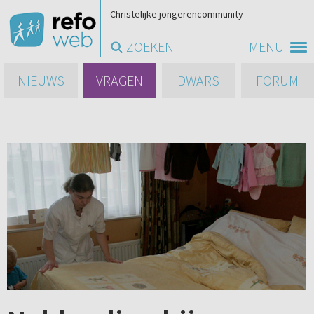
Christelijke jongerencommunity
ZOEKEN
MENU
NIEUWS
VRAGEN
DWARS
FORUM