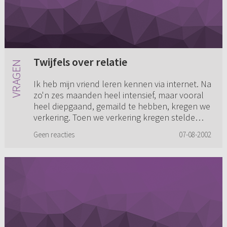
Twijfels over relatie
Ik heb mijn vriend leren kennen via internet. Na
zo'n zes maanden heel intensief, maar vooral
heel diepgaand, gemaild te hebben, kregen we
verkering. Toen we verkering kregen stelde
mijn vriend zichze...
Geen reacties
07-08-2002