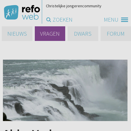
Christelijke jongerencommunity
ZOEKEN
MENU
NIEUWS
VRAGEN
DWARS
FORUM