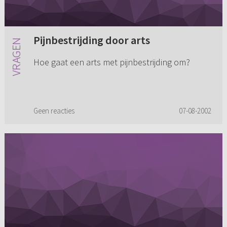
Pijnbestrijding door arts
Hoe gaat een arts met pijnbestrijding om?
Geen reacties
07-08-2002