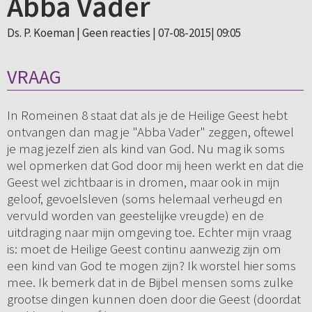
Abba Vader
Ds. P. Koeman |
Geen reacties
| 07-08-2015| 09:05
VRAAG
In Romeinen 8 staat dat als je de Heilige Geest hebt
ontvangen dan mag je "Abba Vader" zeggen, oftewel
je mag jezelf zien als kind van God. Nu mag ik soms
wel opmerken dat God door mij heen werkt en dat die
Geest wel zichtbaar is in dromen, maar ook in mijn
geloof, gevoelsleven (soms helemaal verheugd en
vervuld worden van geestelijke vreugde) en de
uitdraging naar mijn omgeving toe. Echter mijn vraag
is: moet de Heilige Geest continu aanwezig zijn om
een kind van God te mogen zijn? Ik worstel hier soms
mee. Ik bemerk dat in de Bijbel mensen soms zulke
grootse dingen kunnen doen door die Geest (doordat