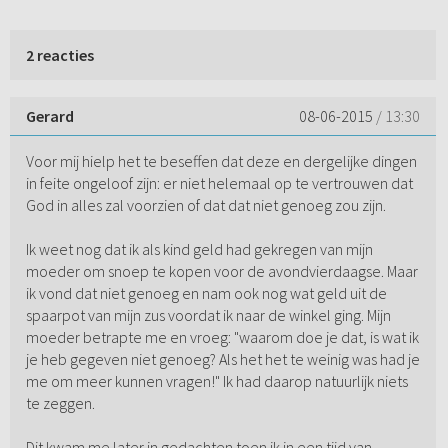
2 reacties
Gerard
08-06-2015
/ 13:30
Voor mij hielp het te beseffen dat deze en dergelijke dingen
in feite ongeloof zijn: er niet helemaal op te vertrouwen dat
God in alles zal voorzien of dat dat niet genoeg zou zijn.
Ik weet nog dat ik als kind geld had gekregen van mijn
moeder om snoep te kopen voor de avondvierdaagse. Maar
ik vond dat niet genoeg en nam ook nog wat geld uit de
spaarpot van mijn zus voordat ik naar de winkel ging. Mijn
moeder betrapte me en vroeg: "waarom doe je dat, is wat ik
je heb gegeven niet genoeg? Als het het te weinig was had je
me om meer kunnen vragen!" Ik had daarop natuurlijk niets
te zeggen.
Dit kwam me later in gedachten toen ik in een tijd van