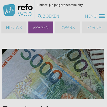
Christelijke jongerencommunity
ZOEKEN
MENU
NIEUWS
VRAGEN
DWARS
FORUM