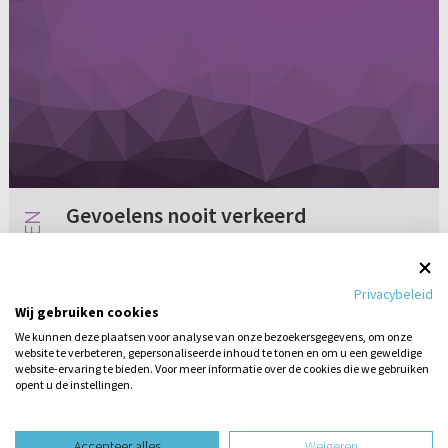
Gevoelens nooit verkeerd
Ik een vraag m.b.t. gevoelens en in hoeverre
deze toelaatbaar zijn in het licht van de Bijbel.
Privacybeleid
Psychologen zeggen vaak dat gevoelens nooit
Wij gebruiken cookies
verkeerd zijn, maar een emotie om je richting te
We kunnen deze plaatsen voor analyse van onze bezoekersgegevens, om onze
geven. Het g...
website te verbeteren, gepersonaliseerde inhoud te tonen en om u een geweldige
1 reactie
08-06-2013
website-ervaring te bieden. Voor meer informatie over de cookies die we gebruiken
opent u de instellingen.
Stel hier
een vraag
design website door
Accepteer alles
Weigeren