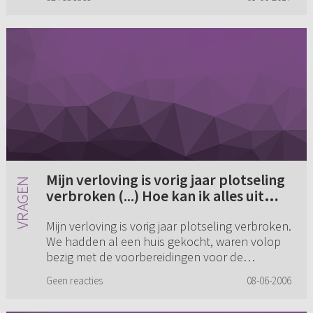
nu een eenmansbediening en ...
Mijn verloving is vorig jaar plotseling
verbroken (...) Hoe kan ik alles uit
mijn gedachten bannen en vechten
Mijn verloving is vorig jaar plotseling verbroken.
voor mijn eigen toekomst?
We hadden al een huis gekocht, waren volop
bezig met de voorbereidingen voor de
trouwdag. De periode daarna was ontzettend
Geen reacties
08-06-2006
moeilijk voor mij. Ik had ...