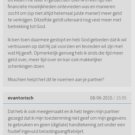
financiele moeilijkheden ontevreden was en manieren
zocht om (op niet altijd helemaal juiste manier) meer geld
te verkrijgen. Ditzelfde geldt uiteraard nog veel meer met
betrekking tot God.
Ik ben toen daarmee gestopt en heb God gebeden dat ik wil
vertrouwen op dat Hij zal voorzien en tevreden wil zijn met
wat Hij geeft. Opmerkelijk genoeg heb ik sinds die tijd meer
geld over, meer tijd over en kan ook makkelijker
schenkingen doen.
Misschien helpt het dit te noemen aan je partner?
evantorisch
08-06-2015
/ 15:05
Dat heb ik ook meegemaakt en ik heb tegen mijn partner
gezegd dat ik mijn toestemming niet geef om mijn gegevens
te gebruiken en geen (digitale) handtekening zet onder een
foutief ingevuld belastingaangiftebiljet.