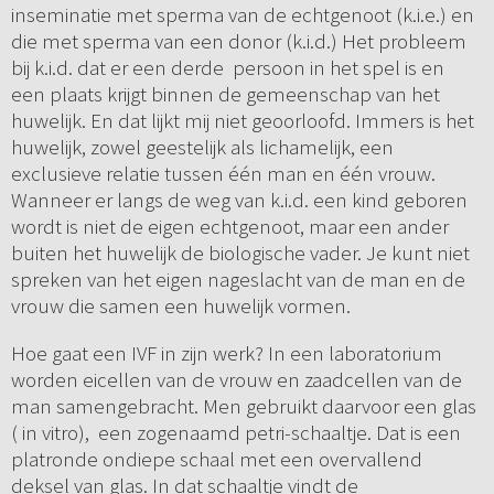
inseminatie met sperma van de echtgenoot (k.i.e.) en
die met sperma van een donor (k.i.d.) Het probleem
bij k.i.d. dat er een derde persoon in het spel is en
een plaats krijgt binnen de gemeenschap van het
huwelijk. En dat lijkt mij niet geoorloofd. Immers is het
huwelijk, zowel geestelijk als lichamelijk, een
exclusieve relatie tussen één man en één vrouw.
Wanneer er langs de weg van k.i.d. een kind geboren
wordt is niet de eigen echtgenoot, maar een ander
buiten het huwelijk de biologische vader. Je kunt niet
spreken van het eigen nageslacht van de man en de
vrouw die samen een huwelijk vormen.
Hoe gaat een IVF in zijn werk? In een laboratorium
worden eicellen van de vrouw en zaadcellen van de
man samengebracht. Men gebruikt daarvoor een glas
( in vitro), een zogenaamd petri-schaaltje. Dat is een
platronde ondiepe schaal met een overvallend
deksel van glas. In dat schaaltje vindt de