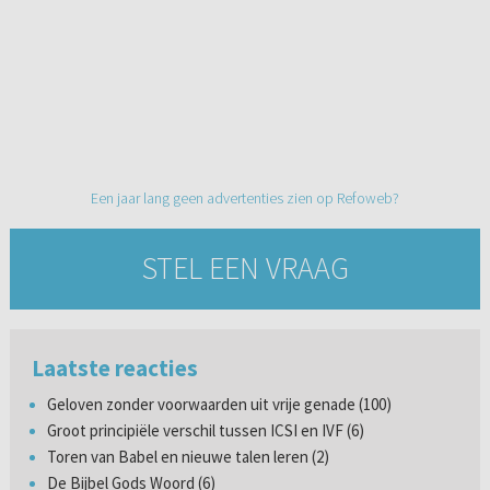
Een jaar lang geen advertenties zien op Refoweb?
STEL EEN VRAAG
Laatste reacties
Geloven zonder voorwaarden uit vrije genade (100)
Groot principiële verschil tussen ICSI en IVF (6)
Toren van Babel en nieuwe talen leren (2)
De Bijbel Gods Woord (6)