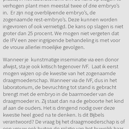
verhogen plant men meestal twee of drie embryo’s
in. Er zijn nog overblijvende embryo’s, de
zogenaamde rest-embryo’s. Deze kunnen worden
ingevroren of ook vernietigd. De kans op slagen is niet
groter dan 25 procent. We mogen niet vergeten dat
de IFV een zeer ingrijpende behandeling is met voor
de vrouw allerlei moeilijke gevolgen.
Wanneer je kunstmatige inseminatie via een donor
afwijst, sta je ook kritisch tegenover IVF. Laat ik eerst
mogen wijzen op de kwestie van het zogenaamde
draagmoederschap. Wanneer via de IVF, dus in het
laboratorium, de bevruchting tot stand is gebracht
brengt met de embryo in de baarmoeder van de
draagmoeder in. Zij staat dan na de geboorte het kind
af aan de ouders. Het is dringend nodig over deze
kwestie heel goed na te denken. Is dit Bijbels
verantwoord? De vraag bij het draagmoederschap is of
een vrouw ook buiten de relatie van het huwelijk haar