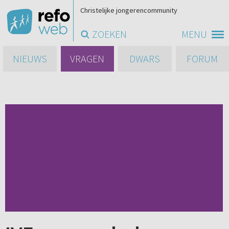
Christelijke jongerencommunity
ZOEKEN
MENU
NIEUWS
VRAGEN
DWARS
FORUM