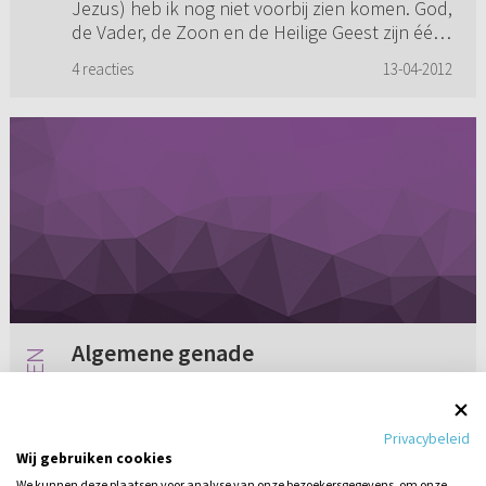
Jezus) heb ik nog niet voorbij zien komen. God,
de Vader, de Zoon en de Heilige Geest zijn één.
Zo is de bel...
4 reacties
13-04-2012
Algemene genade
Heeft Christus met Zijn lijden en sterven ook
de algemene genade verdiend? Onder
Privacybeleid
algemene genade versta ik gaven die iedereen
Wij gebruiken cookies
(in Nederland) van God krijgt: bijvoorbeeld
We kunnen deze plaatsen voor analyse van onze bezoekersgegevens, om onze