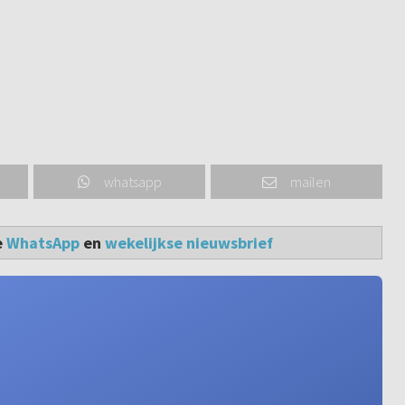
whatsapp
mailen
e
WhatsApp
en
wekelijkse nieuwsbrief