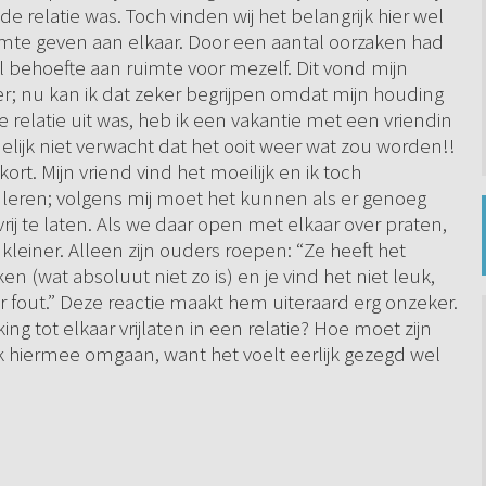
e relatie was. Toch vinden wij het belangrijk hier wel
imte geven aan elkaar. Door een aantal oorzaken had
veel behoefte aan ruimte voor mezelf. Dit vond mijn
er; nu kan ik dat zeker begrijpen omdat mijn houding
de relatie uit was, heb ik een vakantie met een vriendin
melijk niet verwacht dat het ooit weer wat zou worden!!
kort. Mijn vriend vind het moeilijk en ik toch
uleren; volgens mij moet het kunnen als er genoeg
rij te laten. Als we daar open met elkaar over praten,
kleiner. Alleen zijn ouders roepen: “Ze heeft het
(wat absoluut niet zo is) en je vind het niet leuk,
er fout.” Deze reactie maakt hem uiteraard erg onzeker.
ng tot elkaar vrijlaten in een relatie? Hoe moet zijn
k hiermee omgaan, want het voelt eerlijk gezegd wel