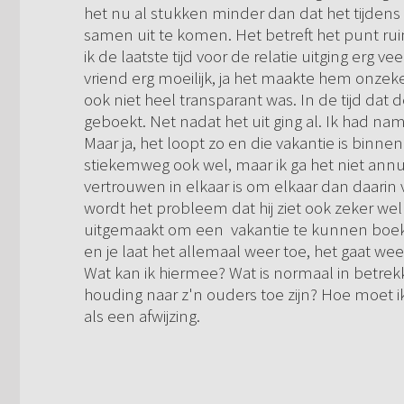
het nu al stukken minder dan dat het tijdens d
samen uit te komen. Het betreft het punt ru
ik de laatste tijd voor de relatie uitging erg 
vriend erg moeilijk, ja het maakte hem onzek
ook niet heel transparant was. In de tijd dat 
geboekt. Net nadat het uit ging al. Ik had na
Maar ja, het loopt zo en die vakantie is binnen
stiekemweg ook wel, maar ik ga het niet ann
vertrouwen in elkaar is om elkaar dan daarin v
wordt het probleem dat hij ziet ook zeker wel 
uitgemaakt om een vakantie te kunnen boeken 
en je laat het allemaal weer toe, het gaat we
Wat kan ik hiermee? Wat is normaal in betrekki
houding naar z'n ouders toe zijn? Hoe moet i
als een afwijzing.