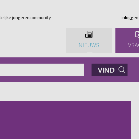
telijke jongerencommunity
inloggen
NIEUWS
VRA
VIND