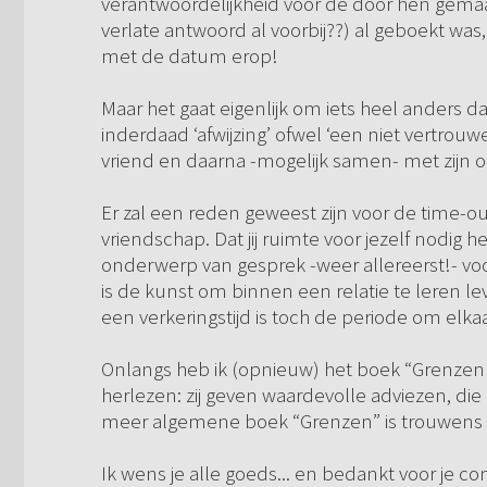
verantwoordelijkheid voor de door hen gemaak
verlate antwoord al voorbij??) al geboekt was, 
met de datum erop!
Maar het gaat eigenlijk om iets heel anders dan
inderdaad ‘afwijzing’ ofwel ‘een niet vertro
vriend en daarna -mogelijk samen- met zijn 
Er zal een reden geweest zijn voor de time-o
vriendschap. Dat jij ruimte voor jezelf nodig 
onderwerp van gesprek -weer allereerst!- voor 
is de kunst om binnen een relatie te leren 
een verkeringstijd is toch de periode om elk
Onlangs heb ik (opnieuw) het boek “Grenzen
herlezen: zij geven waardevolle adviezen, di
meer algemene boek “Grenzen” is trouwens 
Ik wens je alle goeds... en bedankt voor je c