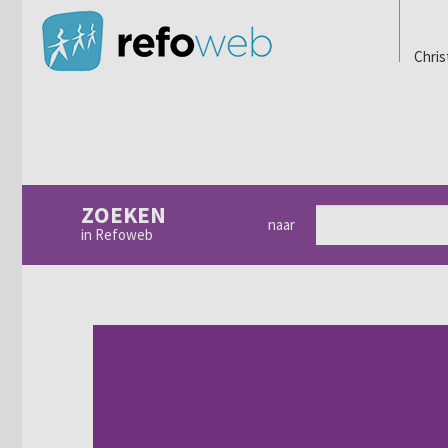
Chris
ZOEKEN
naar
in Refoweb