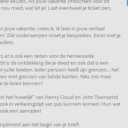
te keuzes. Als jouw vakantie (misschien vóór dit
nou meid, wat let je! Laat eventueel je ticket zien,
 jouw vakantie, vrees ik. Ik lees in jouw verhaal
uwen’. Díé onderwerpen moet je bespreken. Eerst met je
ouders.
ut, er is ook een reden voor de hernieuwde
hebt is de ontdekking die je deed en ook dat is een
jullie beiden. Ieder persoon heeft zijn grenzen... het
leven met grenzen van béíde kanten. Niks mis mee:
aar te leren kennen?
 in het huwelijk” van Henry Cloud en John Townsend
e ook in verkeringstijd van pas kunnen komen! Hun wat
ook een aanrader!
ompliment aan het begin van je brief!