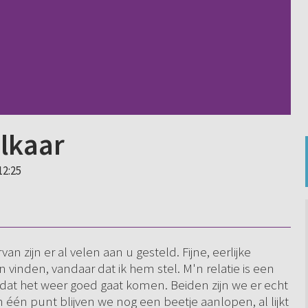
lkaar
12:25
an zijn er al velen aan u gesteld. Fijne, eerlijke
en vinden, vandaar dat ik hem stel. M'n relatie is een
t dat het weer goed gaat komen. Beiden zijn we er echt
 één punt blijven we nog een beetje aanlopen, al lijkt