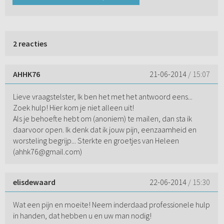
2 reacties
AHHK76
21-06-2014
/ 15:07
Lieve vraagstelster, Ik ben het met het antwoord eens...
Zoek hulp! Hier kom je niet alleen uit!
Als je behoefte hebt om (anoniem) te mailen, dan sta ik
daarvoor open. Ik denk dat ik jouw pijn, eenzaamheid en
worsteling begrijp... Sterkte en groetjes van Heleen
(ahhk76@gmail.com)
elisdewaard
22-06-2014
/ 15:30
Wat een pijn en moeite! Neem inderdaad professionele hulp
in handen, dat hebben u en uw man nodig!