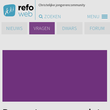
Christelijke jongerencommunity
ZOEKEN
MENU
NIEUWS
VRAGEN
DWARS
FORUM