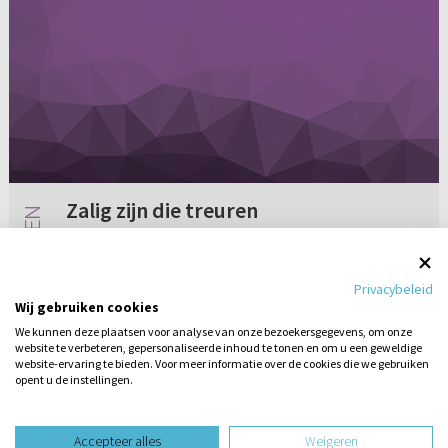
Zalig zijn die treuren
In de Bergrede staat: Zalig zijn die treuren. Mijn
vraag is: waarom treurt een kind van God,
Privacybeleid
iemand die kennis heeft aan Christus. Een
Wij gebruiken cookies
gelovige. Is dit omdat hij of zij God kwijt is? Of
We kunnen deze plaatsen voor analyse van onze bezoekersgegevens, om onze
omdat er nog z...
website te verbeteren, gepersonaliseerde inhoud te tonen en om u een geweldige
Geen reacties
21-06-2008
website-ervaring te bieden. Voor meer informatie over de cookies die we gebruiken
opent u de instellingen.
Stel hier
een vraag
design website door
Accepteer alles
Weigeren