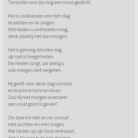
Tenslotte voor jou nog een mooi gedicht:
Het is voldoende voor één dag
te bidden en te zorgen.
Wat heden u ontmoeten mag,
denk daarbij niet aan morgen.
Het is genoeg dat elke dag
zijn last is toegemeten.
Die heden zorgt, zal stellig u
ook morgen niet vergeten.
Hij geeft voor deze dag u brood
en kracht en licht en leven.
Zou Hij niet morgen evenzeer
aan u wat goed is geven?
Zie daarom niet zo ver vooruit
met zuchten en met zorgen.
Wie heden op zijn God vertrouwt,
ziet ’s Heeren hulp ook morgen.