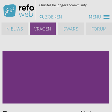
Christelijke jongerencommunity
ZOEKEN
MENU
NIEUWS
VRAGEN
DWARS
FORUM