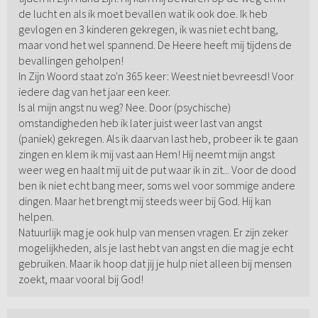
de lucht en als ik moet bevallen wat ik ook doe. Ik heb
gevlogen en 3 kinderen gekregen, ik was niet echt bang,
maar vond het wel spannend. De Heere heeft mij tijdens de
bevallingen geholpen!
In Zijn Woord staat zo'n 365 keer: Weest niet bevreesd! Voor
iedere dag van het jaar een keer.
Is al mijn angst nu weg? Nee. Door (psychische)
omstandigheden heb ik later juist weer last van angst
(paniek) gekregen. Als ik daarvan last heb, probeer ik te gaan
zingen en klem ik mij vast aan Hem! Hij neemt mijn angst
weer weg en haalt mij uit de put waar ik in zit... Voor de dood
ben ik niet echt bang meer, soms wel voor sommige andere
dingen. Maar het brengt mij steeds weer bij God. Hij kan
helpen.
Natuurlijk mag je ook hulp van mensen vragen. Er zijn zeker
mogelijkheden, als je last hebt van angst en die mag je echt
gebruiken. Maar ik hoop dat jij je hulp niet alleen bij mensen
zoekt, maar vooral bij God!