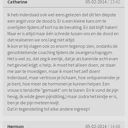
Catherine
05-02-2014
/ 13:42
Ik heb inderdaad ook wel eens gelezen dat dit ten diepste
een angst voor de dood is. Er is een kleine kans om te
overlijden tijdens of kort na de bevalling. En dat blijft haken!
Maar er is altijd maar één schrede tussen ons en de dood en
dat realiseren we ons lang niet altijd.
Ik kon er bij vlagen ook zo enorm tegenop zien, ondanks de
geruststellende coaching tijdens de zwangerschapsgym.
Het is wel zo, dat zeg ik eerlijk, dat je als barende echt even
het gevoel krijgt: o help, ik moet het alleen doen, ze staan
me aan te moedigen, maar ik moet het zelf doen!
Inderdaad, maar vertrouw je lichaam, hoe ontspannender je
je bent, hoe meer de hormonen je kunnen helpen. Een
vrouw is tenslotte "gemaakt" om te baren. En ik vond de pijn
hevig, (ik wilde geen pijnstilling,) maar zodra het kindje er is,
ben je die pijn meteen kwijt.
Dat in tegenstelling tot elke andere ingreep!
Hermon
05-02-2014
/ 14:48