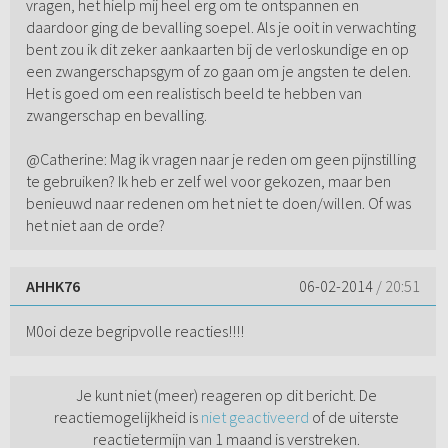
vragen, het hielp mij heel erg om te ontspannen en
daardoor ging de bevalling soepel. Als je ooit in verwachting
bent zou ik dit zeker aankaarten bij de verloskundige en op
een zwangerschapsgym of zo gaan om je angsten te delen.
Het is goed om een realistisch beeld te hebben van
zwangerschap en bevalling.
@Catherine: Mag ik vragen naar je reden om geen pijnstilling
te gebruiken? Ik heb er zelf wel voor gekozen, maar ben
benieuwd naar redenen om het niet te doen/willen. Of was
het niet aan de orde?
AHHK76
06-02-2014
/ 20:51
M0oi deze begripvolle reacties!!!!
Je kunt niet (meer) reageren op dit bericht. De
reactiemogelijkheid is
niet geactiveerd
of de uiterste
reactietermijn van 1 maand is verstreken.