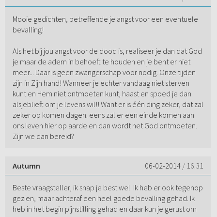
Mooie gedichten, betreffende je angst voor een eventuele
bevalling!
Als het bij jou angst voor de dood is, realiseer je dan dat God
je maar de adem in behoeft te houden en je bent er niet
meer... Daar is geen zwangerschap voor nodig. Onze tijden
zijn in Zijn hand! Wanneer je echter vandaag niet sterven
kunt en Hem niet ontmoeten kunt, haast en spoed je dan
alsjeblieft om je levens wil!! Want er is één ding zeker, dat zal
zeker op komen dagen: eens zal er een einde komen aan
ons leven hier op aarde en dan wordt het God ontmoeten.
Zijn we dan bereid?
Autumn
06-02-2014
/ 16:31
Beste vraagsteller, ik snap je best wel. Ik heb er ook tegenop
gezien, maar achteraf een heel goede bevalling gehad. Ik
heb in het begin pijnstilling gehad en daar kun je gerust om