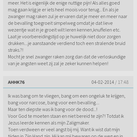
meer. Het is eigenlijk de enige nuttige pijn! Als alles goed
mag gaan krijg je er iets heel moois voor terug... En als je
zwanger mag raken zul je ervaren dat je meer en meer naar
de bevalling toegroeit simpelweg omdat je dat lieve
wezentje wat in je groeit wilt leren kennen,knuffelen etc.
Laat je voorbereidingstijd op je huwelijk niet door zorgen
drukken....je aanstaande verdiend toch een stralende bruid
straks.?!
Mocht je snel zwanger raken zorg dan dat de verloskundige
van je angsten weet zij zal je zeker kunnen helpen!
AHHK76
04-02-2014
/ 17:48
Ik was bang om te vliegen, bang om een ongeluk te krijgen,
bang voor narcose, bang voor een bevalling....
Maar ten diepste was ik bang voor de dood...!
Voor God te moeten staan en niet bereid te zijn?! Totdat ik
Jezus leerde kennen als mijn Zaligmaker.
Toen verdween er veel angst bij mij. Want ik wist dat mijn
tijden in Zijn Hand zijn. Hij kan mij bewaren op de weg en in