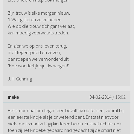
Zijn trouw is elke morgen nieuw.
’t Was gisteren zo en heden.
Wie op die trouw zich gans verlaat,
kan moedig voorwaarts treden.
En zien we op ons leven terug,
met tegenspoed en zegen,
dan roepen we verwonderd uit:
’Hoe wonderlijk zijn Uw wegen!’
J. H. Gunning
Ineke
04-02-2014
/ 15:02
Het is normaal om tegen een bevalling op te zien, vooral bij
een eerste kindje als je onwetend bent. Er staat niet voor
niets :met smart zult gij kinderen baren. Er staat echter ook :
toen zij het kindeke gebaard had gedacht zij de smart niet