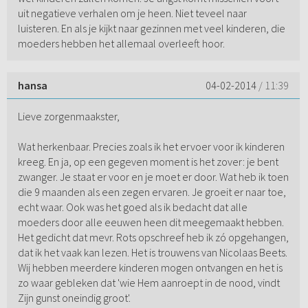
uit negatieve verhalen om je heen. Niet teveel naar
luisteren. En als je kijkt naar gezinnen met veel kinderen, die
moeders hebben het allemaal overleeft hoor.
hansa
04-02-2014
/ 11:39
Lieve zorgenmaakster,
Wat herkenbaar. Precies zoals ik het ervoer voor ik kinderen
kreeg. En ja, op een gegeven moment is het zover: je bent
zwanger. Je staat er voor en je moet er door. Wat heb ik toen
die 9 maanden als een zegen ervaren. Je groeit er naar toe,
echt waar. Ook was het goed als ik bedacht dat alle
moeders door alle eeuwen heen dit meegemaakt hebben.
Het gedicht dat mevr. Rots opschreef heb ik zó opgehangen,
dat ik het vaak kan lezen. Het is trouwens van Nicolaas Beets.
Wij hebben meerdere kinderen mogen ontvangen en het is
zo waar gebleken dat 'wie Hem aanroept in de nood, vindt
Zijn gunst oneindig groot'.