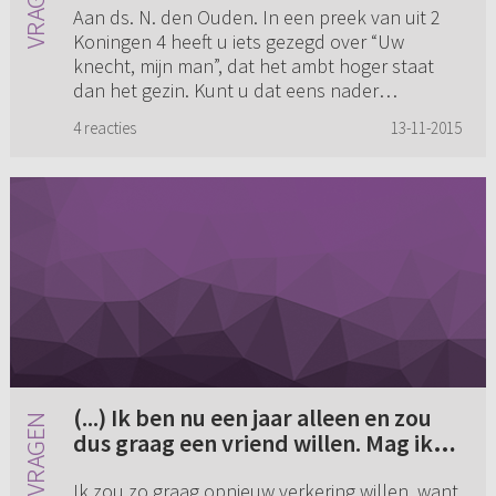
Aan ds. N. den Ouden. In een preek van uit 2
Koningen 4 heeft u iets gezegd over “Uw
knecht, mijn man”, dat het ambt hoger staat
dan het gezin. Kunt u dat eens nader
uitleggen? Eerst kerk, dan gezin, ...
4 reacties
13-11-2015
(...) Ik ben nu een jaar alleen en zou
dus graag een vriend willen. Mag ik
op zoek gaan of moet ik afwachten
Ik zou zo graag opnieuw verkering willen, want
tot God er een op mijn weg plaatst?