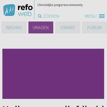
Christelijke jongerencommunity
ZOEKEN
MENU
NIEUWS
VRAGEN
DWARS
FORUM