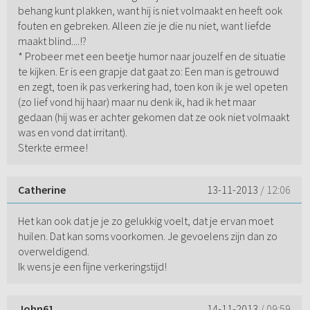
behang kunt plakken, want hij is niet volmaakt en heeft ook
fouten en gebreken. Alleen zie je die nu niet, want liefde
maakt blind....!?
* Probeer met een beetje humor naar jouzelf en de situatie
te kijken. Er is een grapje dat gaat zo: Een man is getrouwd
en zegt, toen ik pas verkering had, toen kon ik je wel opeten
(zo lief vond hij haar) maar nu denk ik, had ik het maar
gedaan (hij was er achter gekomen dat ze ook niet volmaakt
was en vond dat irritant).
Sterkte ermee!
Catherine
13-11-2013
/ 12:06
Het kan ook dat je je zo gelukkig voelt, dat je ervan moet
huilen. Dat kan soms voorkomen. Je gevoelens zijn dan zo
overweldigend.
Ik wens je een fijne verkeringstijd!
John61
14-11-2013
/ 09:59