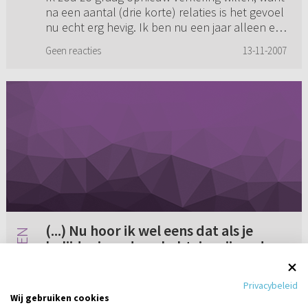
na een aantal (drie korte) relaties is het gevoel
nu echt erg hevig. Ik ben nu een jaar alleen en
zou dus graag een vriend willen. Mag ik op
Geen reacties
13-11-2007
zoek gaan of...
(...) Nu hoor ik wel eens dat als je
belijdenis gedaan hebt, je mijneed
pleegt als je van kerk verandert (...)
Onder andere in de (Oud) Ger. Gem. (in Ned.) is
doordat je je belofte aan de kerk
Privacybeleid
het zo dat wanneer je belijdenis doet, je "ja”
verbreekt. (...)
Wij gebruiken cookies
zegt voor God tegen de kerk; waarin je gelooft