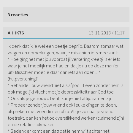
3 reacties
AHHK76
13-11-2013
/ 11:17
Ik denk dat ik je wel een beetje begrijp. Daarom zomaar wat
vragen en opmerkingen, waar je misschien iets mee kunt:
* Hoe ging het met jou voordat jij verkering kreeg? Is er iets
waar je het moeilijk mee had en dat je nu op deze manier
uit? Misschien moet je daar dan iets aan doen...!?
(hulpverlening?)
* Behandel jouw vriend niet als afgod... Leven zonder hem is
ook mogelijk! Vlucht met je depressiviteit naar God toe.
* Ook als je getrouwd bent, kun je niet altijd samen zijn.
* Probeer zonder jouw vriend ook leuke dingen te doen,
afspreken met vriendinnen ofzo. Als je zo naar je vriend
toetrekt, dan kan het ook verstikkend werken (claimend zijn)
en de relatie stukmaken.
* Bedenk er komt een dag dat je hem wilt achter het