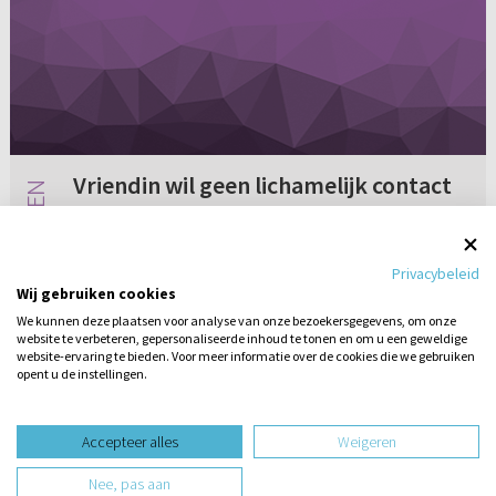
Vriendin wil geen lichamelijk contact
meer
Vanaf mei 2002 heb ik verkering met een
Privacybeleid
meisje. Zij is 16 en ik ben 20. We hebben een
Wij gebruiken cookies
hele goede relatie. Er is een ding waar ik soms
We kunnen deze plaatsen voor analyse van onze bezoekersgegevens, om onze
heel erg mee worstel. Sinds een paar maanden
website te verbeteren, gepersonaliseerde inhoud te tonen en om u een geweldige
Geen reacties
29-03-2003
wil zij geen enkel li...
website-ervaring te bieden. Voor meer informatie over de cookies die we gebruiken
opent u de instellingen.
Stel hier
een vraag
design website door
Accepteer alles
Weigeren
website-ontwikkeling door
Nee, pas aan