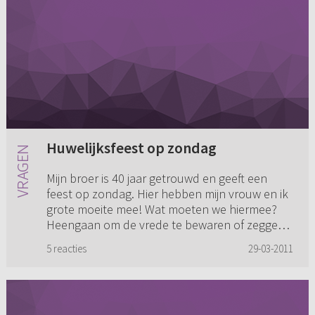
Huwelijksfeest op zondag
Mijn broer is 40 jaar getrouwd en geeft een
feest op zondag. Hier hebben mijn vrouw en ik
grote moeite mee! Wat moeten we hiermee?
Heengaan om de vrede te bewaren of zeggen
dat we niet gaan? Graag zo ...
5 reacties
29-03-2011