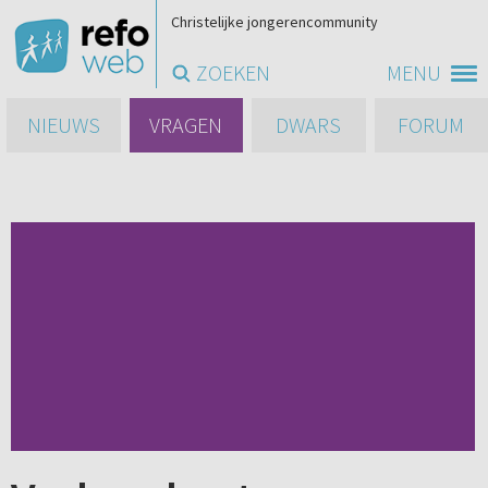
Christelijke jongerencommunity
ZOEKEN
MENU
NIEUWS
VRAGEN
DWARS
FORUM