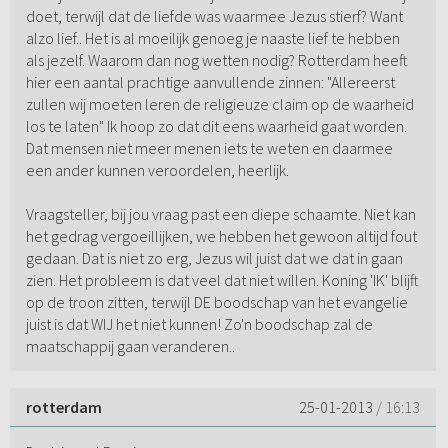
doet, terwijl dat de liefde was waarmee Jezus stierf? Want
alzo lief.. Het is al moeilijk genoeg je naaste lief te hebben
als jezelf. Waarom dan nog wetten nodig? Rotterdam heeft
hier een aantal prachtige aanvullende zinnen: "Allereerst
zullen wij moeten leren de religieuze claim op de waarheid
los te laten" Ik hoop zo dat dit eens waarheid gaat worden.
Dat mensen niet meer menen iets te weten en daarmee
een ander kunnen veroordelen, heerlijk.
Vraagsteller, bij jou vraag past een diepe schaamte. Niet kan
het gedrag vergoeillijken, we hebben het gewoon altijd fout
gedaan. Dat is niet zo erg, Jezus wil juist dat we dat in gaan
zien. Het probleem is dat veel dat niet willen. Koning 'IK' blijft
op de troon zitten, terwijl DE boodschap van het evangelie
juist is dat WIJ het niet kunnen! Zo'n boodschap zal de
maatschappij gaan veranderen..
rotterdam
25-01-2013
/ 16:13