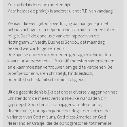
Zo zou het inderdaad moeten zijn.
Maar helaas de praktijk is anders ; uit het R.D. van vandaag ;
Mensen die een geloofsovertuiging aanhangen zijn niet
onbaatzuchtiger dan degenen die zich niet rekenen tot een
religie. Dat is de conclusie van een rapport van de
Nottingham University Business School, dat maandag
bekend werd in Engelse media.
De Engelse onderzoekers deden gedragsexperimenten
waarin proefpersonen uit Maleisië moesten samenwerken
en elkaar moesten vertrouwen om geld te verdienen. De
proefpersonen waren christelijk, hindoeïstisch,
boeddhistisch, islamitisch of niet-religieus.
Uit de geschiedenis blijkt dat onder diverse vlaggen van het
Christendom de meest verschrikkelijke wandaden zijn
gepleegd. Godsdienst als aanjager van intolerantie,
discriminatie, oorlog en genocide. Nog steeds zijn er de
varianten van Gott mit uns, God bless America en God
Neer'land en Oranje, die de oorlogsretoriek tot hemelse