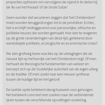
proporties opblazen om vervolgens de vijand in te delen bij
de 'As van het Kwaad' of 'de Grote Satan'.
Geen wonder dat seculieren zeggen dat 'het Christendom'
moet worden teruggedrongen tot in de privésfeer. Echter,
het is en blijft leidinggevend voor persoonlijke, ethische en
politieke keuzes die worden gemaakt. Hoe dan te reageren
op de grote veranderingen van deze tijd, getekend door
wereldwijde politieke, ecologische en economische crises?
We zien grofweg twee reacties op de uitdagingen die de
nieuwe tijd op het bordje van het Christendom legt. Of men
herhaalt de theologische fundamenten van weleer en
beroept zich op de Goddelijke autoriteit van de eigen uitleg
en de traditie. Of men zoekt naar een nieuwe synthese
tussen de huidige tijd en het geloof.
De laatste optie betekent stevig huiswerk voor gelovigen.
Het betekent concreet een zoeken naar de verbindende
lijnen tussen de verschillende opvattingen onderling.