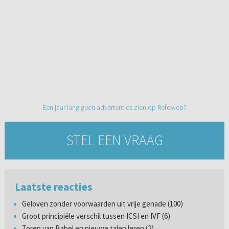
Een jaar lang geen advertenties zien op Refoweb?
STEL EEN VRAAG
Laatste reacties
Geloven zonder voorwaarden uit vrije genade (100)
Groot principiële verschil tussen ICSI en IVF (6)
Toren van Babel en nieuwe talen leren (2)