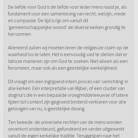
De liefde voor God is de liefde voor ieder mens naast je, als
fundament voor een samenleving van recht, welzijn, vrede
en compassie. De tijd is rijp om vanuit dit
'gemeenschappelijke woord' de diverse kerken grondig te
hervormen.
Allereerst zullen wij moeten leren de religieuze claim op de
waarheid los te laten. Het is eenvoudig vast te stellen dat er
talloze manieren zijn om God te zoeken. Niet alleen als een
fenomeen, maar ook als een geestelijke werkelijkheid.
Dit vraagt om een ingrijpend intern proces van 'verlichting' in
alle kerken. Eén interpretatie van Bijbel, of een cluster van
dogma's die in een bepaalde vroegmiddeleeuwse of latere
tijden tot context zijn gegroeid bindend verklaren voor alle
gelovigen van nu, is geestelijke dwang.
Ten tweede: de universele rechten van de mens worden
onverkort ondersteund, gefundeerd en verder uitgewerkt
vanuit de eigen kerkelijke traditie. Teruggrijpen naar het