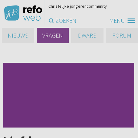
Christelijke jongerencommunity
ZOEKEN
MENU
NIEUWS
VRAGEN
DWARS
FORUM