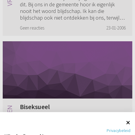
dit. Bij ons in de gemeente hoor ik eigenlijk
nooit het woord blijdschap. Ik kan die
blijdschap ook niet ontdekken bij ons, terwijl ik
de 'geestelijke'...
Geen reacties
23-01-2006
Biseksueel
Ik ben biseksueel. Ik heb één goede vriendin
en DAT is het probleem. Een predikant hebben
Privacybeleid
we niet en thuis kan ik niet praten en vertrouw