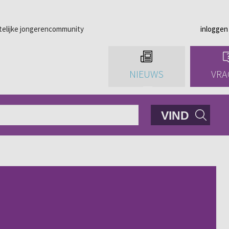
telijke jongerencommunity
inloggen
NIEUWS
VRA
VIND