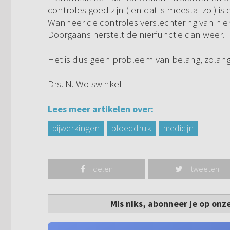
controles goed zijn ( en dat is meestal zo ) i
Wanneer de controles verslechtering van nier
Doorgaans herstelt de nierfunctie dan weer.
Het is dus geen probleem van belang, zolang
Drs. N. Wolswinkel
Lees meer artikelen over:
bijwerkingen
bloeddruk
medicijn
delen
tweeten
Mis niks, abonneer je op onz