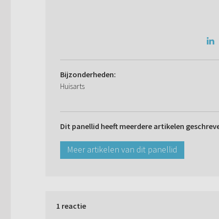
Bijzonderheden:
Huisarts
Dit panellid heeft meerdere artikelen geschrev
Meer artikelen van dit panellid
1 reactie