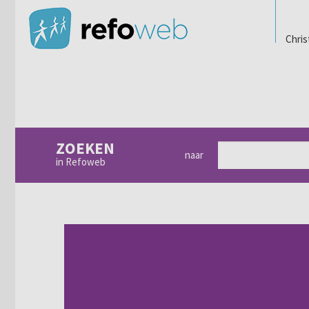
Chris
ZOEKEN
naar
in Refoweb