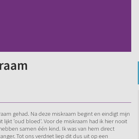
kraam
aam gehad. Na deze miskraam begint en eindigt mijn
 lijkt 'oud bloed'. Voor de miskraam had ik hier nooit
 hebben samen één kind. Ik was van hem direct
nger. Tot ons verdriet liep dit dus uit op een