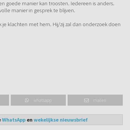
p een goede manier kan troosten. Iedereen is anders.
olle manier in gesprek te blijven.
 je klachten met hem. Hij/zij zal dan onderzoek doen
whatsapp
mailen
e
WhatsApp
en
wekelijkse nieuwsbrief