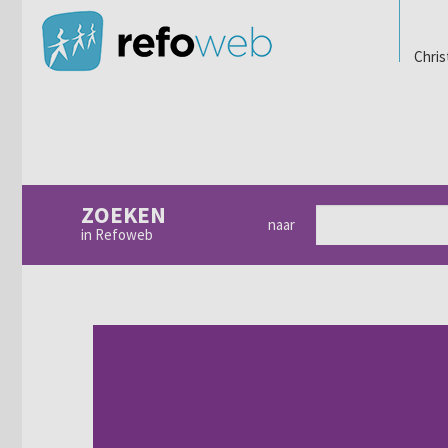
Chris
ZOEKEN
naar
in Refoweb