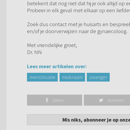
betekent dat nog niet dat hij je ook altijd o
Probeer in elk geval met elkaar op een liefdev
Zoek dus contact met je huisarts en bespreek
en/of je doorverwijzen naar de gynaecoloog.
Met vriendelijke groet,
Dr. NN
Lees meer artikelen over:
menstruatie
miskraam
zwanger
delen
tweeten
Mis niks, abonneer je op onz