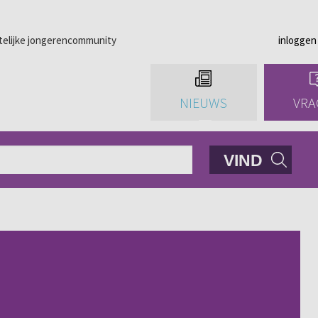
telijke jongerencommunity
inloggen
NIEUWS
VRA
VIND