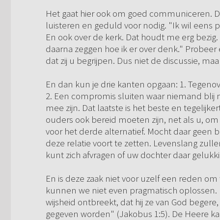
Het gaat hier ook om goed communiceren. Dat 
luisteren en geduld voor nodig. "Ik wil eens
En ook over de kerk. Dat houdt me erg bezig. V
daarna zeggen hoe ik er over denk." Probeer 
dat zij u begrijpen. Dus niet de discussie, maar
En dan kun je drie kanten opgaan: 1. Tegenove
2. Een compromis sluiten waar niemand blij 
mee zijn. Dat laatste is het beste en tegelijke
ouders ook bereid moeten zijn, net als u, om 
voor het derde alternatief. Mocht daar geen ber
deze relatie voort te zetten. Levenslang zul
kunt zich afvragen of uw dochter daar gelukki
En is deze zaak niet voor uzelf een reden om 
kunnen we niet even pragmatisch oplossen. H
wijsheid ontbreekt, dat hij ze van God begere, 
gegeven worden" (Jakobus 1:5). De Heere k