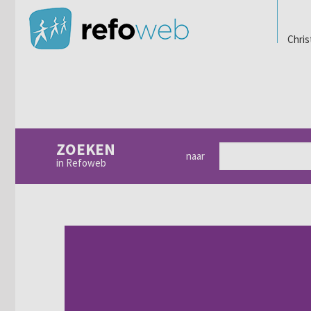
Chris
ZOEKEN
naar
in Refoweb