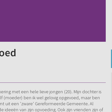
goed
kering met een hele lieve jongen (20). Mijn dochter is
elf (moeder) ben ik wel gelovig opgevoed, maar ben
omt uit een 'zware' Gereformeerde Gemeente. Al
de ideeën van zijn opvoeding. Ook zijn vrienden zijn of