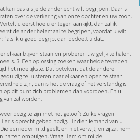
kan pas als je de ander echt wilt begrijpen. Daar is
 praten over de verkering van onze dochter en uw zoon.
ertelt u eerst hoe u er tegen aankijkt, dan zal ik
eerst de ander helemaal te begrijpen, voordat u wilt
: "als ik u goed begrijp, dan bedoelt u dat..."
r elkaar blijven staan en proberen uw gelijk te halen.
mee is. 3. Een oplossing zoeken waar beide tevreden
rtijd het moeilijkste. Dat betekent dat de andere
geduldig te luisteren naar elkaar en open te staan
eidheid zijn, dan is het de vraag of het verstandig is
len op dit punt zich problemen dan voordoen. En u
g van zal worden.
weer bezig te zijn met het geloof? Zulke vragen
ier is oprecht gebed nodig. "Indien iemand van u
Die een ieder mild geeft, en niet verwijt; en zij zal hem
an harten ombuigen. Vraag Hem om milde