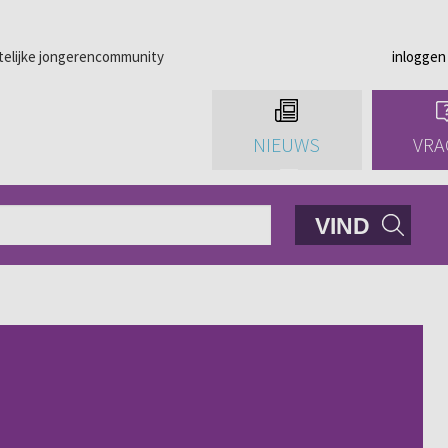
telijke jongerencommunity
inloggen
NIEUWS
VRA
VIND