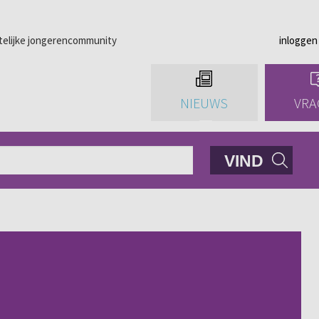
telijke jongerencommunity
inloggen
NIEUWS
VRA
VIND