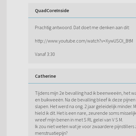
QuadCoreInside
Prachtig antwoord. Dat doet me denken aan dit:
http://www.youtube.com/watch?v=XywUSOI_BtM
Vanaf 3:30
Catherine
Tijdens mijn 2e bevalling had ik beenweeën, het was
en buikweeën. Na de bevalling bleef ik deze pijnen 
slapen. Het werd na ong. 2 jaar geleidelijk minder.
hield ik dit. Het is een nare, zeurende soms missel
wreef mijn benen in met S RL gelei van V S M.
Ik zou niet weten wat je voor zwaardere pijnstille
menstruatiepijn?