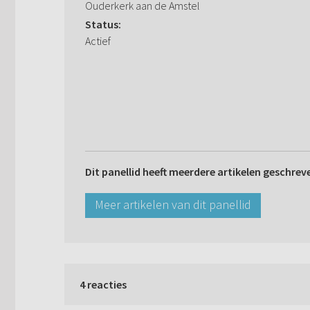
Ouderkerk aan de Amstel
Status:
Actief
Dit panellid heeft meerdere artikelen geschrev
Meer artikelen van dit panellid
4 reacties