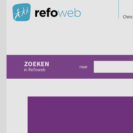
Chris
ZOEKEN
naar
in Refoweb