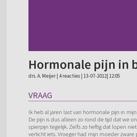
Hormonale pijn in 
drs. A. Meijer |
4 reacties
| 13-07-2012| 12:05
VRAAG
Ik heb al jaren last van hormonale pijn in mi
De pijn is dus alleen zo rond de tijd dat we ong
spierpijn tegelijk. Zelfs zo heftig dat lopen nie
verlicht iets. Vroeger had mijn moeder zware p