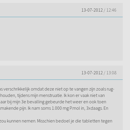
13-07-2012
/ 12:46
13-07-2012
/ 13:08
 verschrikkelijk omdat deze niet op te vangen zijn zoals rug-
houden, tijdens mijn menstruatie. Ik kon er vaak niet van
 Maar bij mijn 3e bevalling gebeurde het weer en ook toen
ijkmakende pijn. Ik nam soms 1.000 mg P.mol in, 3xdaags. En
rs zou kunnen nemen. Misschien bedoel je die tabletten tegen