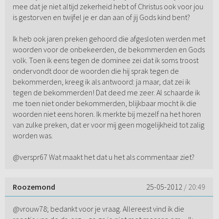
mee dat je niet altijd zekerheid hebt of Christus ook voor jou
is gestorven en twijfel je er dan aan of jij Gods kind bent?
Ik heb ook jaren preken gehoord die afgesloten werden met
woorden voor de onbekeerden, de bekommerden en Gods
volk. Toen ik eens tegen de dominee zei dat ik soms troost
ondervondt door de woorden die hij sprak tegen de
bekommerden, kreeg ik als antwoord: ja maar, dat zei ik
tegen de bekommerden! Dat deed me zeer. Al schaarde ik
me toen niet onder bekommerden, blijkbaar mocht ik die
woorden niet eens horen. Ik merkte bij mezelf na het horen
van zulke preken, dat er voor mij geen mogelijkheid tot zalig
worden was.
@verspr67 Wat maakt het dat u het als commentaar ziet?
Roozemond
25-05-2012
/ 20:49
@vrouw78; bedankt voor je vraag. Allereest vind ik die