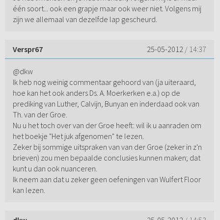
één soort... ook een grapje maar ook weer niet. Volgens mij
zijn we allemaal van dezelfde lap gescheurd.
Verspr67
25-05-2012
/ 14:37
@dkw
Ik heb nog weinig commentaar gehoord van (ja uiteraard,
hoe kan het ook anders Ds. A. Moerkerken e.a.) op de
prediking van Luther, Calvijn, Bunyan en inderdaad ook van
Th. van der Groe.
Nu u het toch over van der Groe heeft: wil ik u aanraden om
het boekje "Het juk afgenomen" te lezen.
Zeker bij sommige uitspraken van van der Groe (zeker in z'n
brieven) zou men bepaalde conclusies kunnen maken; dat
kunt u dan ook nuanceren.
Ik neem aan dat u zeker geen oefeningen van Wulfert Floor
kan lezen.