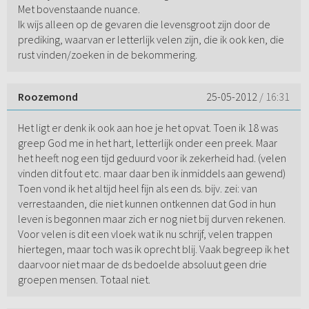
Met bovenstaande nuance.
Ik wijs alleen op de gevaren die levensgroot zijn door de
prediking, waarvan er letterlijk velen zijn, die ik ook ken, die
rust vinden/zoeken in de bekommering.
Roozemond
25-05-2012
/ 16:31
Het ligt er denk ik ook aan hoe je het opvat. Toen ik 18 was
greep God me in het hart, letterlijk onder een preek. Maar
het heeft nog een tijd geduurd voor ik zekerheid had. (velen
vinden dit fout etc. maar daar ben ik inmiddels aan gewend)
Toen vond ik het altijd heel fijn als een ds. bijv. zei: van
verrestaanden, die niet kunnen ontkennen dat God in hun
leven is begonnen maar zich er nog niet bij durven rekenen.
Voor velen is dit een vloek wat ik nu schrijf, velen trappen
hiertegen, maar toch was ik oprecht blij. Vaak begreep ik het
daarvoor niet maar de ds bedoelde absoluut geen drie
groepen mensen. Totaal niet.