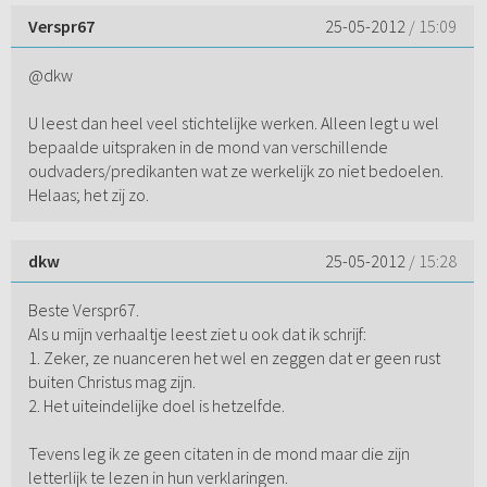
Verspr67
25-05-2012
/ 15:09
@dkw
U leest dan heel veel stichtelijke werken. Alleen legt u wel
bepaalde uitspraken in de mond van verschillende
oudvaders/predikanten wat ze werkelijk zo niet bedoelen.
Helaas; het zij zo.
dkw
25-05-2012
/ 15:28
Beste Verspr67.
Als u mijn verhaaltje leest ziet u ook dat ik schrijf:
1. Zeker, ze nuanceren het wel en zeggen dat er geen rust
buiten Christus mag zijn.
2. Het uiteindelijke doel is hetzelfde.
Tevens leg ik ze geen citaten in de mond maar die zijn
letterlijk te lezen in hun verklaringen.