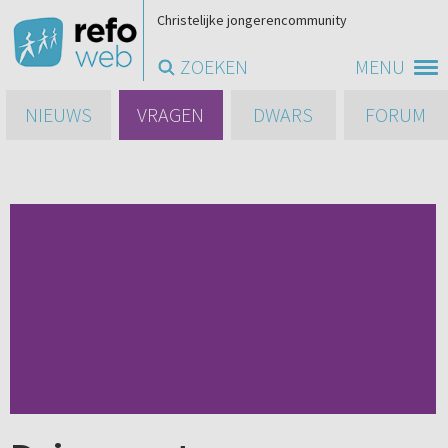
Christelijke jongerencommunity
ZOEKEN
MENU
NIEUWS
VRAGEN
DWARS
FORUM