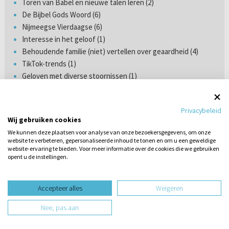
Toren van Babel en nieuwe talen leren (2)
De Bijbel Gods Woord (6)
Nijmeegse Vierdaagse (6)
Interesse in het geloof (1)
Behoudende familie (niet) vertellen over geaardheid (4)
TikTok-trends (1)
Geloven met diverse stoornissen (1)
Haten zonder oorzaak (3)
Privacybeleid
Wij gebruiken cookies
PANELLEDEN
We kunnen deze plaatsen voor analyse van onze bezoekersgegevens, om onze
website te verbeteren, gepersonaliseerde inhoud te tonen en om u een geweldige
website-ervaring te bieden. Voor meer informatie over de cookies die we gebruiken
opent u de instellingen.
Stel hier
forumtopics
Laatste video's
een vraag
Accepteer alles
Weigeren
Q&A met panel: ds. Baars - ds. Simons- ds.
Nee, pas aan
van Kooten - ds. van Vlastuin
(vragenronde 2)