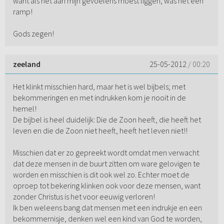
want als het aan mijn gevoelens moest liggen, was het een
ramp!
Gods zegen!
zeeland
25-05-2012
/ 00:20
Het klinkt misschien hard, maar het is wel bijbels; met
bekommeringen en met indrukken kom je nooit in de
hemel!
De bijbel is heel duidelijk: Die de Zoon heeft, die heeft het
leven en die de Zoon niet heeft, heeft het leven niet!!
Misschien dat er zo gepreekt wordt omdat men verwacht
dat deze mensen in de buurt zitten om ware gelovigen te
worden en misschien is dit ook wel zo. Echter moet de
oproep tot bekering klinken ook voor deze mensen, want
zonder Christus is het voor eeuwig verloren!
Ik ben weleens bang dat mensen met een indrukje en een
bekommernisje, denken wel een kind van God te worden,