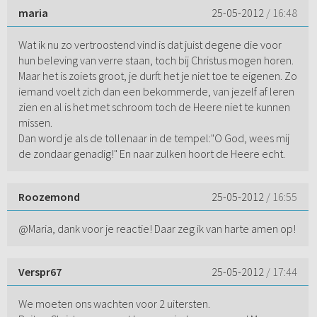
maria
25-05-2012
/ 16:48
Wat ik nu zo vertroostend vind is dat juist degene die voor
hun beleving van verre staan, toch bij Christus mogen horen.
Maar het is zoiets groot, je durft het je niet toe te eigenen. Zo
iemand voelt zich dan een bekommerde, van jezelf af leren
zien en al is het met schroom toch de Heere niet te kunnen
missen.
Dan word je als de tollenaar in de tempel:"O God, wees mij
de zondaar genadig!" En naar zulken hoort de Heere echt.
Roozemond
25-05-2012
/ 16:55
@Maria, dank voor je reactie! Daar zeg ik van harte amen op!
Verspr67
25-05-2012
/ 17:44
We moeten ons wachten voor 2 uitersten.