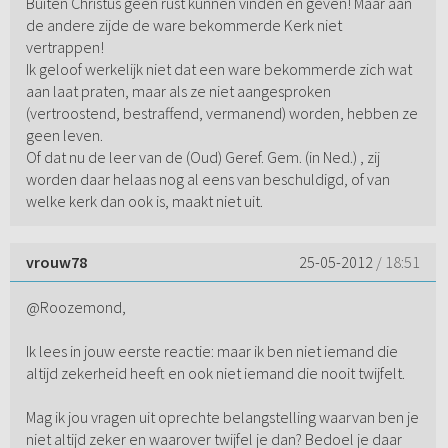
Buiten Christus geen rust kunnen vinden en geven! Maar aan
de andere zijde de ware bekommerde Kerk niet
vertrappen!
Ik geloof werkelijk niet dat een ware bekommerde zich wat
aan laat praten, maar als ze niet aangesproken
(vertroostend, bestraffend, vermanend) worden, hebben ze
geen leven.
Of dat nu de leer van de (Oud) Geref. Gem. (in Ned.) , zij
worden daar helaas nog al eens van beschuldigd, of van
welke kerk dan ook is, maakt niet uit.
vrouw78
25-05-2012
/ 18:51
@Roozemond,
Ik lees in jouw eerste reactie: maar ik ben niet iemand die
altijd zekerheid heeft en ook niet iemand die nooit twijfelt.
Mag ik jou vragen uit oprechte belangstelling waarvan ben je
niet altijd zeker en waarover twijfel je dan? Bedoel je daar