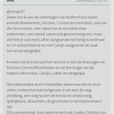
dkw
25-05-2012
/ 14:53
@Verspr67
Zeker kan ik wel de oefeningen van Wulfert Floor lezen,
evenals Moerkerken, Kersten, Comrie en meerdere, ook van
der Groe lezen, veel zaken kan ik van harte mee
instemmen, een aantal zaken ook gewoonweg niet, maar
dat heb je ook met Luther aangaande het heilig avondmaal
en z'n antisemitisme en met Calvijn aangaande de zaak
Servet en dergelijke.
Ik weet ook precies wat het verschil is met de theologie van
Kersten/Comrie/Moerkerken en de theologie van de
nadere reformatie, Calvijn, Luther en dergelijke.
Het uiteindelijke doel is hetzelfde alleen worden er door
velen onderschat wat het gevaar is van een 3e weg
prediking, een weg tussen de brede en smalle weg,
lijdelijkheid, afwachten, de grond zien in het bekommerd
zijn.
Dit is verwerpelijk, hoe bekommerd ook, buiten Christus is er