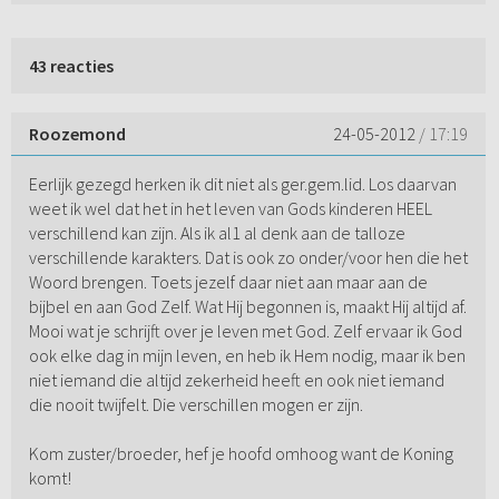
43 reacties
Roozemond
24-05-2012
/ 17:19
Eerlijk gezegd herken ik dit niet als ger.gem.lid. Los daarvan
weet ik wel dat het in het leven van Gods kinderen HEEL
verschillend kan zijn. Als ik al1 al denk aan de talloze
verschillende karakters. Dat is ook zo onder/voor hen die het
Woord brengen. Toets jezelf daar niet aan maar aan de
bijbel en aan God Zelf. Wat Hij begonnen is, maakt Hij altijd af.
Mooi wat je schrijft over je leven met God. Zelf ervaar ik God
ook elke dag in mijn leven, en heb ik Hem nodig, maar ik ben
niet iemand die altijd zekerheid heeft en ook niet iemand
die nooit twijfelt. Die verschillen mogen er zijn.
Kom zuster/broeder, hef je hoofd omhoog want de Koning
komt!