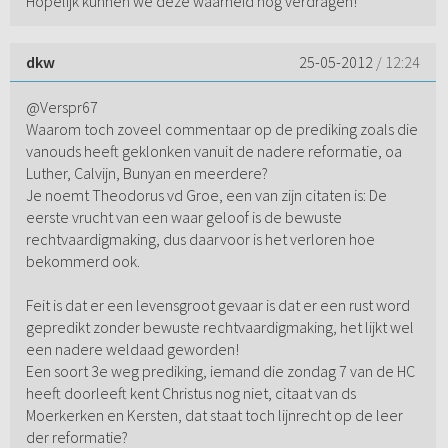
Hopelijk kunnen we deze waarheid nog verdragen!
dkw
25-05-2012
/ 12:24
@Verspr67
Waarom toch zoveel commentaar op de prediking zoals die
vanouds heeft geklonken vanuit de nadere reformatie, oa
Luther, Calvijn, Bunyan en meerdere?
Je noemt Theodorus vd Groe, een van zijn citaten is: De
eerste vrucht van een waar geloof is de bewuste
rechtvaardigmaking, dus daarvoor is het verloren hoe
bekommerd ook.
Feit is dat er een levensgroot gevaar is dat er een rust word
gepredikt zonder bewuste rechtvaardigmaking, het lijkt wel
een nadere weldaad geworden!
Een soort 3e weg prediking, iemand die zondag 7 van de HC
heeft doorleeft kent Christus nog niet, citaat van ds
Moerkerken en Kersten, dat staat toch lijnrecht op de leer
der reformatie?