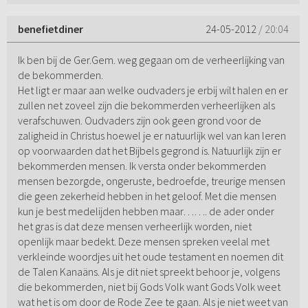
benefietdiner
24-05-2012
/ 20:04
Ik ben bij de Ger.Gem. weg gegaan om de verheerlijking van
de bekommerden.
Het ligt er maar aan welke oudvaders je erbij wilt halen en er
zullen net zoveel zijn die bekommerden verheerlijken als
verafschuwen. Oudvaders zijn ook geen grond voor de
zaligheid in Christus hoewel je er natuurlijk wel van kan leren
op voorwaarden dat het Bijbels gegrond is. Natuurlijk zijn er
bekommerden mensen. Ik versta onder bekommerden
mensen bezorgde, ongeruste, bedroefde, treurige mensen
die geen zekerheid hebben in het geloof. Met die mensen
kun je best medelijden hebben maar……. de ader onder
het gras is dat deze mensen verheerlijk worden, niet
openlijk maar bedekt. Deze mensen spreken veelal met
verkleinde woordjes uit het oude testament en noemen dit
de Talen Kanaäns. Als je dit niet spreekt behoor je, volgens
die bekommerden, niet bij Gods Volk want Gods Volk weet
wat het is om door de Rode Zee te gaan. Als je niet weet van