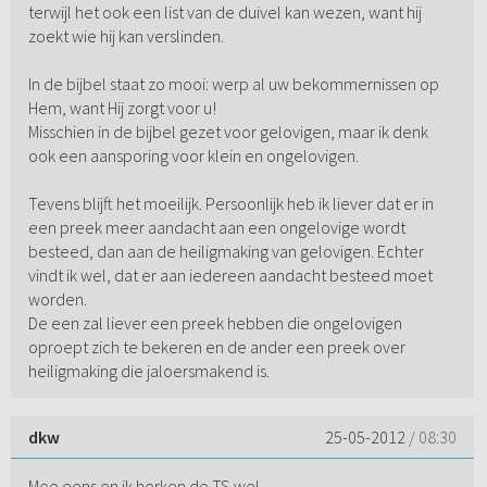
terwijl het ook een list van de duivel kan wezen, want hij
zoekt wie hij kan verslinden.
In de bijbel staat zo mooi: werp al uw bekommernissen op
Hem, want Hij zorgt voor u!
Misschien in de bijbel gezet voor gelovigen, maar ik denk
ook een aansporing voor klein en ongelovigen.
Tevens blijft het moeilijk. Persoonlijk heb ik liever dat er in
een preek meer aandacht aan een ongelovige wordt
besteed, dan aan de heiligmaking van gelovigen. Echter
vindt ik wel, dat er aan iedereen aandacht besteed moet
worden.
De een zal liever een preek hebben die ongelovigen
oproept zich te bekeren en de ander een preek over
heiligmaking die jaloersmakend is.
dkw
25-05-2012
/ 08:30
Mee eens en ik herken de TS wel.