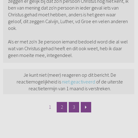
zeggen er gelijk bij dat zo'n persoon Christus nog niet kent, ik
ben van mening dat zo'n persoon in ieder geval iets van
Christus gehad moet hebben, anders is het geen waar
geloof, dit zeggen Calvijn, Luther, vd Groe en velen anderen
ook.
Als er met zo'n 3e persoon iemand bedoeld word die al wel
wat van Christus gehad heeft en dit ook weet, heb ik daar
geen moeite mee, integendeel.
Je kunt niet (meer) reageren op dit bericht. De
reactiemogelijkheid is
niet geactiveerd
of de uiterste
reactietermijn van 1 maand is verstreken.
1
2
3