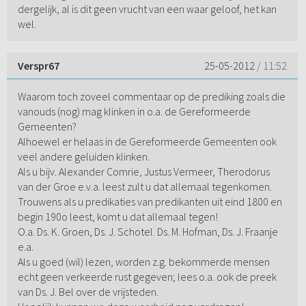
dergelijk, al is dit geen vrucht van een waar geloof, het kan
wel.
Verspr67
25-05-2012
/ 11:52
Waarom toch zoveel commentaar op de prediking zoals die
vanouds (nog) mag klinken in o.a. de Gereformeerde
Gemeenten?
Alhoewel er helaas in de Gereformeerde Gemeenten ook
veel andere geluiden klinken.
Als u bijv. Alexander Comrie, Justus Vermeer, Therodorus
van der Groe e.v.a. leest zult u dat allemaal tegenkomen.
Trouwens als u predikaties van predikanten uit eind 1800 en
begin 190o leest, komt u dat allemaal tegen!
O.a. Ds. K. Groen, Ds. J. Schotel. Ds. M. Hofman, Ds. J. Fraanje
e.a.
Als u goed (wil) lezen, worden z.g. bekommerde mensen
echt geen verkeerde rust gegeven; lees o.a. ook de preek
van Ds. J. Bel over de vrijsteden.