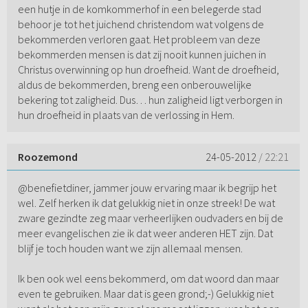
een hutje in de komkommerhof in een belegerde stad
behoor je tot het juichend christendom wat volgens de
bekommerden verloren gaat. Het probleem van deze
bekommerden mensen is dat zij nooit kunnen juichen in
Christus overwinning op hun droefheid. Want de droefheid,
aldus de bekommerden, breng een onberouwelijke
bekering tot zaligheid. Dus… hun zaligheid ligt verborgen in
hun droefheid in plaats van de verlossing in Hem.
Roozemond
24-05-2012
/ 22:21
@benefietdiner, jammer jouw ervaring maar ik begrijp het
wel. Zelf herken ik dat gelukkig niet in onze streek! De wat
zware gezindte zeg maar verheerlijken oudvaders en bij de
meer evangelischen zie ik dat weer anderen HET zijn. Dat
blijf je toch houden want we zijn allemaal mensen.
Ik ben ook wel eens bekommerd, om dat woord dan maar
even te gebruiken. Maar dat is geen grond;-) Gelukkig niet