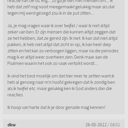
reactie van de ds. erg.... zo ga je niet met mensen om.... Ik
heb dat zelf nog nooit meegemaakt gelukkig maar als dat
tegen mij werd gezegd zou ik in de put zitten....
Ja, je mag vragen waar ik over twijfel / waar ik niet altijd
zeker van ben. Er zijn mensen die kunnen altijd zeggen dat
ze het hebben, dat ze gered zijn. Ik niet. Ik kan dat niet altijd
pakken, ik heb niet altijd dat zicht er op, ik kan heel diep
zitten en het kan zo verborgen liggen, maar na die periodes
mag ik er altijd weer overheen zien. Denk maar aan de
Psalmen waarin het ook zo vaak vertolkt wordt....
Ik vind het best moeilijk om dat hier neer te zetten want ik
heb al genoeg naar m'n hoofd gekregen dat ik zondig ben
als ik twijfel etc. maar gelukkig ken ik God anders dan die
reacties.
Ik hoop van harte dat ik je door genade mag kennen!
dkw
26-05-2012
/ 08:01