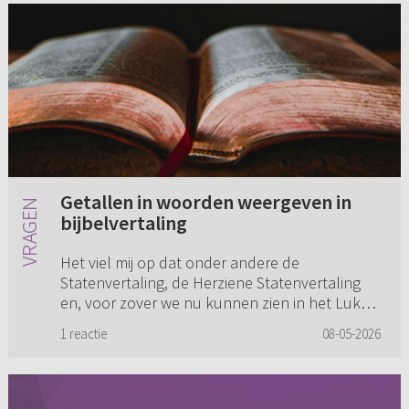
Getallen in woorden weergeven in
bijbelvertaling
Het viel mij op dat onder andere de
Statenvertaling, de Herziene Statenvertaling
en, voor zover we nu kunnen zien in het Lukas-
evangelie de Statenvertaling 2027, getallen in
1 reactie
08-05-2026
woorden weergeven. Andere ...