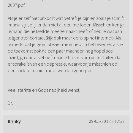
2007.pdf
Als je er zelf niet uitkomt wat betreft je pijn en zoals je schrijft
'murw' zijn, blijf er dan niet alleen me lopen. Misschien ken je
iemand die hetzelfde meegemaakt heeft of heb je wat aan
lotgenotencontact (kijk ook maar eens op het internet). Als
je merkt dat je geen plezier meer hebt in het leven en als je
de toekomst ook na een paar maanden nog hopeloos
inziet, ga dan alsjeblieft naar je huisarts om uit te sluiten dat
er sprake is van een depressie, waarvoor je misschien op
een andere manier moet worden geholpen.
Veel sterkte en Gods nabijheid wenst,
DrJ
Brinky
09-05-2012
/ 12:37