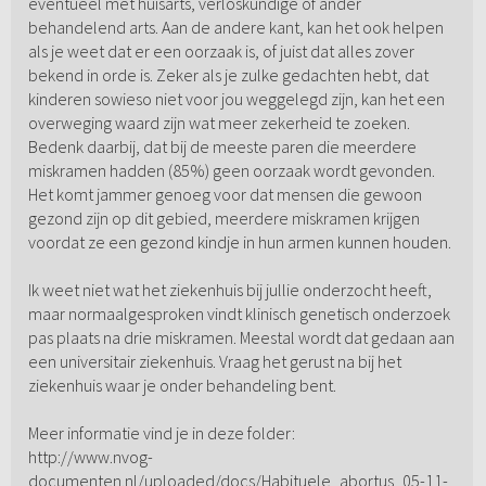
eventueel met huisarts, verloskundige of ander
behandelend arts. Aan de andere kant, kan het ook helpen
als je weet dat er een oorzaak is, of juist dat alles zover
bekend in orde is. Zeker als je zulke gedachten hebt, dat
kinderen sowieso niet voor jou weggelegd zijn, kan het een
overweging waard zijn wat meer zekerheid te zoeken.
Bedenk daarbij, dat bij de meeste paren die meerdere
miskramen hadden (85%) geen oorzaak wordt gevonden.
Het komt jammer genoeg voor dat mensen die gewoon
gezond zijn op dit gebied, meerdere miskramen krijgen
voordat ze een gezond kindje in hun armen kunnen houden.
Ik weet niet wat het ziekenhuis bij jullie onderzocht heeft,
maar normaalgesproken vindt klinisch genetisch onderzoek
pas plaats na drie miskramen. Meestal wordt dat gedaan aan
een universitair ziekenhuis. Vraag het gerust na bij het
ziekenhuis waar je onder behandeling bent.
Meer informatie vind je in deze folder:
http://www.nvog-
documenten.nl/uploaded/docs/Habituele_abortus_05-11-