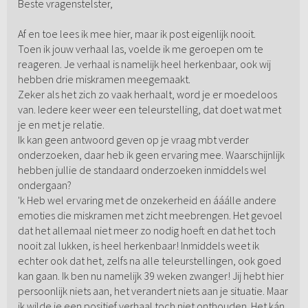
Beste vragenstelster,
Af en toe lees ik mee hier, maar ik post eigenlijk nooit.
Toen ik jouw verhaal las, voelde ik me geroepen om te
reageren. Je verhaal is namelijk heel herkenbaar, ook wij
hebben drie miskramen meegemaakt.
Zeker als het zich zo vaak herhaalt, word je er moedeloos
van. Iedere keer weer een teleurstelling, dat doet wat met
je en met je relatie.
Ik kan geen antwoord geven op je vraag mbt verder
onderzoeken, daar heb ik geen ervaring mee. Waarschijnlijk
hebben jullie de standaard onderzoeken inmiddels wel
ondergaan?
'k Heb wel ervaring met de onzekerheid en ááálle andere
emoties die miskramen met zicht meebrengen. Het gevoel
dat het allemaal niet meer zo nodig hoeft en dat het toch
nooit zal lukken, is heel herkenbaar! Inmiddels weet ik
echter ook dat het, zelfs na alle teleurstellingen, ook goed
kan gaan. Ik ben nu namelijk 39 weken zwanger! Jij hebt hier
persoonlijk niets aan, het verandert niets aan je situatie. Maar
ik wilde je een positief verhaal toch niet onthouden. Het kán,