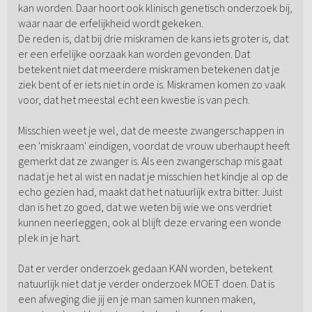
kan worden. Daar hoort ook klinisch genetisch onderzoek bij,
waar naar de erfelijkheid wordt gekeken.
De reden is, dat bij drie miskramen de kans iets groter is, dat
er een erfelijke oorzaak kan worden gevonden. Dat
betekent niet dat meerdere miskramen betekenen dat je
ziek bent of er iets niet in orde is. Miskramen komen zo vaak
voor, dat het meestal echt een kwestie is van pech.
Misschien weet je wel, dat de meeste zwangerschappen in
een 'miskraam' eindigen, voordat de vrouw uberhaupt heeft
gemerkt dat ze zwanger is. Als een zwangerschap mis gaat
nadat je het al wist en nadat je misschien het kindje al op de
echo gezien had, maakt dat het natuurlijk extra bitter. Juist
dan is het zo goed, dat we weten bij wie we ons verdriet
kunnen neerleggen, ook al blijft deze ervaring een wonde
plek in je hart.
Dat er verder onderzoek gedaan KAN worden, betekent
natuurlijk niet dat je verder onderzoek MOET doen. Dat is
een afweging die jij en je man samen kunnen maken,