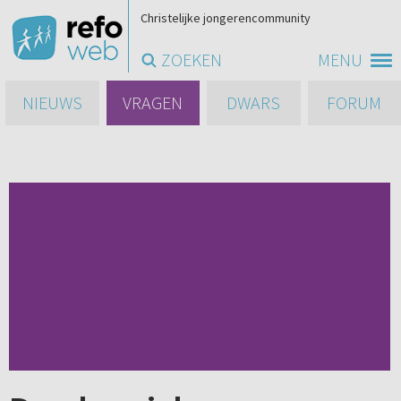
Christelijke jongerencommunity
ZOEKEN
MENU
NIEUWS
VRAGEN
DWARS
FORUM