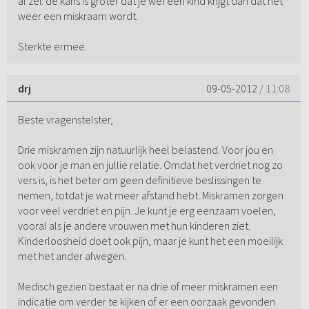
al zei: de kans is groter dat je wel een kind krijgt dan dat het
weer een miskraam wordt.
Sterkte ermee.
drj
09-05-2012
/ 11:08
Beste vragenstelster,
Drie miskramen zijn natuurlijk heel belastend. Voor jou en
ook voor je man en jullie relatie. Omdat het verdriet nog zo
vers is, is het beter om geen definitieve beslissingen te
nemen, totdat je wat meer afstand hebt. Miskramen zorgen
voor veel verdriet en pijn. Je kunt je erg eenzaam voelen,
vooral als je andere vrouwen met hun kinderen ziet.
Kinderloosheid doet ook pijn, maar je kunt het een moeilijk
met het ander afwegen.
Medisch gezien bestaat er na drie of meer miskramen een
indicatie om verder te kijken of er een oorzaak gevonden