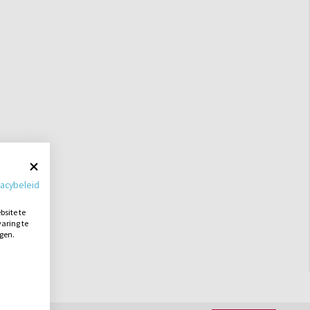
vacybeleid
site te
aring te
ngen.