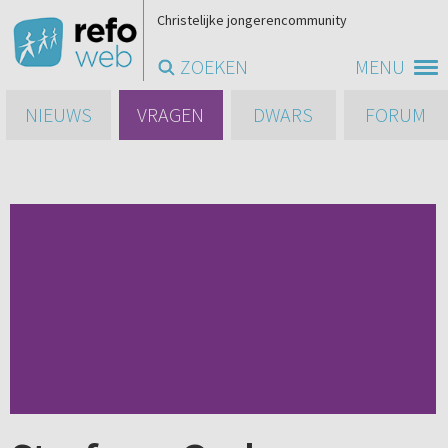
Christelijke jongerencommunity
ZOEKEN
MENU
NIEUWS
VRAGEN
DWARS
FORUM