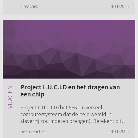
het eerste testament. In bepaalde gevallen
2 reacties
14-11-2016
staat dat zo vermeld, ...
Project L.U.C.I.D en het dragen van
een chip
Project L.U.C.I.D (het 666-universeel
computersysteem dat de hele wereld in
slavernij zou moeten brengen). Betekent dit
het einde van de wereld? Moeten wij allemaal
Geen reacties
14-11-2005
zo'n chip gaan dragen of moeten we ...