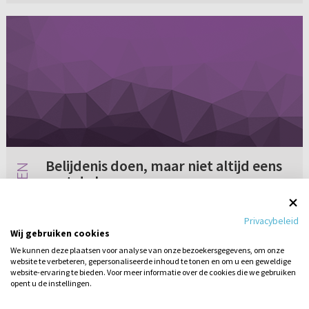
Belijdenis doen, maar niet altijd eens
met de leer
Mag ik belijdenis doen, ook al ben ik het niet
Privacybeleid
altijd eens met de leer die er in onze gemeente
Wij gebruiken cookies
geleerd word?
We kunnen deze plaatsen voor analyse van onze bezoekersgegevens, om onze
website te verbeteren, gepersonaliseerde inhoud te tonen en om u een geweldige
Geen reacties
14-11-2005
website-ervaring te bieden. Voor meer informatie over de cookies die we gebruiken
opent u de instellingen.
Stel hier