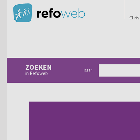
Chris
ZOEKEN
naar
in Refoweb