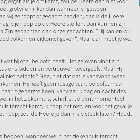
 nog erger, als je omkomt, zou de Heere dan niet voor
veel groter en rijker dan wanneer je 'gewoon'
an wij gehoopt of gedacht hadden, dan is de Heere
ag je je hoop op de Heere stellen. Dan kunnen Zijn
 Zijn gedachten dan onze gedachten. "Hij kan en wil
e dood volkomen uitkomst geven". Maar dan moet je wel
 wat hij of zij beloofd heeft. Het geloven vindt zijn
 was ons bidden en vertrouwen tevergeefs. Maar Hij
al niet beloofd? Nee, niet dat dat je vanavond weer
rkomen. Hij heeft geen rustige vaart beloofd, maar
gen naar 't gebergte heen, vanwaar ik dag en nacht des
wel in het ziekenhuis, schrijf je. Je bent momenteel
uis terecht komt, ik hoop het niet, en voor het geval je
niet hoop, zou de Heere je dan in de steek laten? Houdt
 hebben, wanneer we in het ziekenhuis terecht