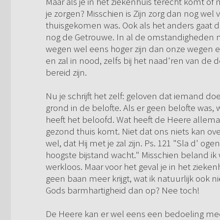
Maar als je in het ziekenhuis terecht komt of
je zorgen? Misschien is Zijn zorg dan nog wel 
thuisgekomen was. Ook als het anders gaat d
nog de Getrouwe. In al de omstandigheden m
wegen wel eens hoger zijn dan onze wegen en
en zal in nood, zelfs bij het naad'ren van d
bereid zijn.
Nu je schrijft het zelf: geloven dat iemand doet
grond in de belofte. Als er geen belofte was,
heeft het beloofd. Wat heeft de Heere allema
gezond thuis komt. Niet dat ons niets kan ove
wel, dat Hij met je zal zijn. Ps. 121 "Sla d' o
hoogste bijstand wacht." Misschien beland ik 
werkloos. Maar voor het geval je in het ziekenh
geen baan meer krijgt, wat ik natuurlijk ook 
Gods barmhartigheid dan op? Nee toch!
De Heere kan er wel eens een bedoeling mee