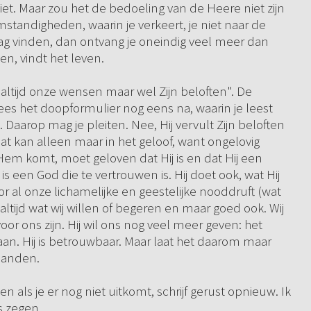
iet. Maar zou het de bedoeling van de Heere niet zijn
tandigheden, waarin je verkeert, je niet naar de
mag vinden, dan ontvang je oneindig veel meer dan
n, vindt het leven.
altijd onze wensen maar wel Zijn beloften". De
ees het doopformulier nog eens na, waarin je leest
. Daarop mag je pleiten. Nee, Hij vervult Zijn beloften
Dat kan alleen maar in het geloof, want ongelovig
em komt, moet geloven dat Hij is en dat Hij een
s een God die te vertrouwen is. Hij doet ook, wat Hij
oor al onze lichamelijke en geestelijke nooddruft (wat
ltijd wat wij willen of begeren en maar goed ook. Wij
r ons zijn. Hij wil ons nog veel meer geven: het
an. Hij is betrouwbaar. Maar laat het daarom maar
 handen.
 als je er nog niet uitkomt, schrijf gerust opnieuw. Ik
s zegen.