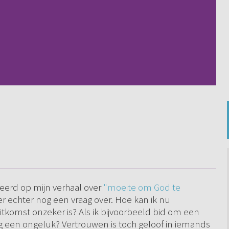
eerd op mijn verhaal over
"moeite om God te
 er echter nog een vraag over. Hoe kan ik nu
komst onzeker is? Als ik bijvoorbeeld bid om een
 een ongeluk? Vertrouwen is toch geloof in iemands