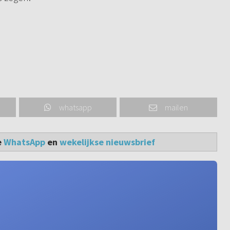
whatsapp
mailen
e
WhatsApp
en
wekelijkse nieuwsbrief