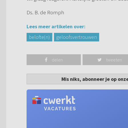
Ds. B. de Romph
Lees meer artikelen over:
belofte(n)
geloofsvertrouwen
delen
tweeten
Mis niks, abonneer je op onz