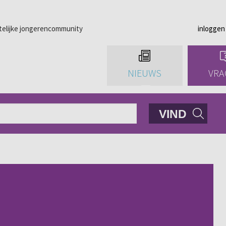
telijke jongerencommunity
inloggen
NIEUWS
VRA
VIND