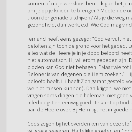
komen of nu je werkloos bent. Ik gun het je n
om je op je knieën te brengen? Moeten de oms
troon der genade uitdrijven? Als je die weg 
gezondheid, dan werk, e.d. Wie God mag vinde
Iemand heeft eens gezegd: "God vervult niet 
beloften zijn toch de grond voor het gebed. L
alles wat de Heere je in je doop beloofd heeft
niet automatisch. Hij wil erom gebeden zijn. 
bidden kan God niet behagen. "Maar wie tot H
Beloner is van degenen die Hem zoeken." Hij i
beloofd heeft. Hij heeft Zich garant gesteld v
we niet missen kunnen). Dan krijgen we niet a
vragen soms dingen die helemaal niet goed voo
allerhoogst en eeuwig goed. Je kunt op God a
aan de Heere over. Bij Hem ligt het in goede
Gods zegen bij het overdenken van deze stof en
wil graag reageren. Hartelijke groeten en God