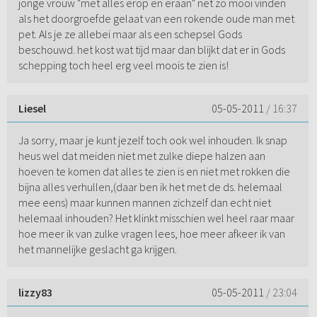
jonge vrouw "met alles erop en eraan" net zo mooi vinden
als het doorgroefde gelaat van een rokende oude man met
pet. Als je ze allebei maar als een schepsel Gods
beschouwd. het kost wat tijd maar dan blijkt dat er in Gods
schepping toch heel erg veel moois te zien is!
Liesel
05-05-2011
/ 16:37
Ja sorry, maar je kunt jezelf toch ook wel inhouden. Ik snap
heus wel dat meiden niet met zulke diepe halzen aan
hoeven te komen dat alles te zien is en niet met rokken die
bijna alles verhullen,(daar ben ik het met de ds. helemaal
mee eens) maar kunnen mannen zichzelf dan echt niet
helemaal inhouden? Het klinkt misschien wel heel raar maar
hoe meer ik van zulke vragen lees, hoe meer afkeer ik van
het mannelijke geslacht ga krijgen.
lizzy83
05-05-2011
/ 23:04