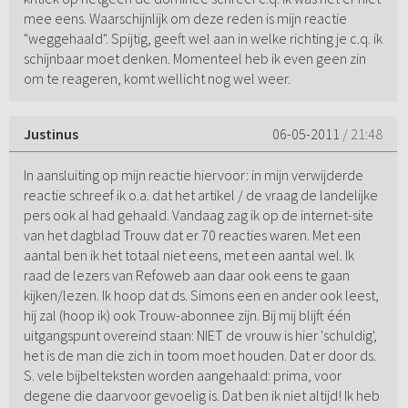
mee eens. Waarschijnlijk om deze reden is mijn reactie
"weggehaald". Spijtig, geeft wel aan in welke richting je c.q. ik
schijnbaar moet denken. Momenteel heb ik even geen zin
om te reageren, komt wellicht nog wel weer.
Justinus
06-05-2011
/ 21:48
In aansluiting op mijn reactie hiervoor: in mijn verwijderde
reactie schreef ik o.a. dat het artikel / de vraag de landelijke
pers ook al had gehaald. Vandaag zag ik op de internet-site
van het dagblad Trouw dat er 70 reacties waren. Met een
aantal ben ik het totaal niet eens, met een aantal wel. Ik
raad de lezers van Refoweb aan daar ook eens te gaan
kijken/lezen. Ik hoop dat ds. Simons een en ander ook leest,
hij zal (hoop ik) ook Trouw-abonnee zijn. Bij mij blijft één
uitgangspunt overeind staan: NIET de vrouw is hier 'schuldig',
het is de man die zich in toom moet houden. Dat er door ds.
S. vele bijbelteksten worden aangehaald: prima, voor
degene die daarvoor gevoelig is. Dat ben ik niet altijd! Ik heb