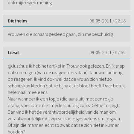
ook mijn eigen mening.
Diethelm
06-05-2011
/ 22:18
Vrouwen die schaars gekleed gaan, zijn medeschuldig
Liesel
09-05-2011
/ 07:59
@Justinus: ik heb het artikel in Trouw ook gelezen. En ik snap
dat sommigen (van de reageerders daar) daar wat lacherig
op reageren. Ik vind ook wel dat de vrouw zich niet zo
schaars kan kleden dat ze bijna alles bloot heeft. Daar ben ik
helemaal mee eens.
Maar wanneer ik een topje (die aansluit) met een rokje
draag, voel ik me niet medeschuldig zoals Diethelm zegt.
Dan vind ik het de verantwoordelijkheid van de man om
verantwoordelijk met zijn seksuele gevoelens om te gaan.
Of zijn die mannen echt zo zwak dat ze zich niet in kunnen
houden?