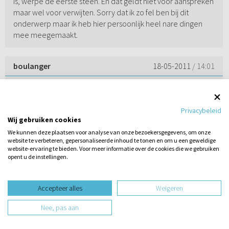
is, werpe de eerste steen. En dat geldt niet voor aanspreken
maar wel voor verwijten. Sorry dat ik zo fel ben bij dit
onderwerp maar ik heb hier persoonlijk heel nare dingen
mee meegemaakt.
boulanger
18-05-2011
/ 14:01
Het gaat hier toch niet om een schuldvraag? Een vrouw
moet zich eerbaar kleden, en een man moet zijn seksuele
Privacybeleid
gedachten in toom houden als hij een vrouw ziet. Dat laatste
Wij gebruiken cookies
is wellicht moeilijker dan het eerste, omdat je over je
We kunnen deze plaatsen voor analyse van onze bezoekersgegevens, om onze
gedachten minder controle hebt dan over wat je aantrekt,
website te verbeteren, gepersonaliseerde inhoud te tonen en om u een geweldige
maar dat neemt de plicht niet weg. Als we God willen
website-ervaring te bieden. Voor meer informatie over de cookies die we gebruiken
dienen in ons leven, en ons lichaam willen stellen tot een
opent u de instellingen.
tempel van de Heilige Geest, dan zullen zowel vrouwen als
Stel hier
mannen op gaan letten. Vrouwen om wat ze dragen, en
een vraag
Accepteer alles
Weigeren
mannen op hoe ze kijken.
Nee, pas aan
Liesel
18-05-2011
/ 17:01