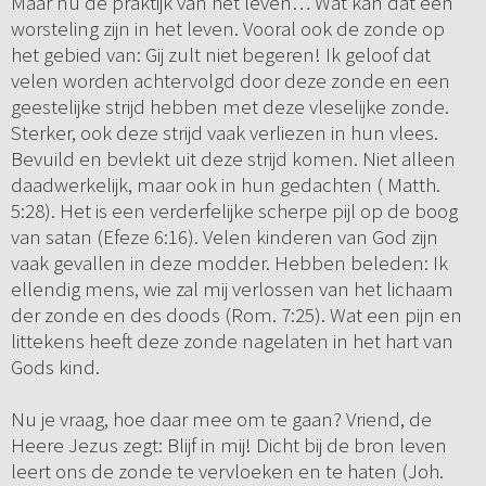
Maar nu de praktijk van het leven… Wat kan dat een
worsteling zijn in het leven. Vooral ook de zonde op
het gebied van: Gij zult niet begeren! Ik geloof dat
velen worden achtervolgd door deze zonde en een
geestelijke strijd hebben met deze vleselijke zonde.
Sterker, ook deze strijd vaak verliezen in hun vlees.
Bevuild en bevlekt uit deze strijd komen. Niet alleen
daadwerkelijk, maar ook in hun gedachten ( Matth.
5:28). Het is een verderfelijke scherpe pijl op de boog
van satan (Efeze 6:16). Velen kinderen van God zijn
vaak gevallen in deze modder. Hebben beleden: Ik
ellendig mens, wie zal mij verlossen van het lichaam
der zonde en des doods (Rom. 7:25). Wat een pijn en
littekens heeft deze zonde nagelaten in het hart van
Gods kind.
Nu je vraag, hoe daar mee om te gaan? Vriend, de
Heere Jezus zegt: Blijf in mij! Dicht bij de bron leven
leert ons de zonde te vervloeken en te haten (Joh.