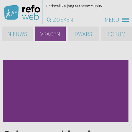
Christelijke jongerencommunity
ZOEKEN
MENU
NIEUWS
VRAGEN
DWARS
FORUM