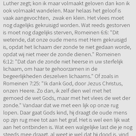
Luther zegt; kon ik maar volmaakt geloven dan kon ik
ook volmaakt wandelen. Maar helaas het geloof is
vaak aangevochten, zwak en klein. Het vlees moet
nog dagelijks gekruisigd worden. Wat reeds gestorven
is moet nog dagelijks sterven, Romeinen 6:6: "Dit
wetende, dat onze oude mens met Hem gekruisigd
is, opdat het lichaam der zonde te niet gedaan worde,
opdat wij niet meer de zonde dienen." Romeinen
6:12: "Dat dan de zonde niet heerse in uw sterfelijk
lichaam, om haar te gehoorzamen in de
begeerlijkheden deszelven lichaams." Of zoals in
Romeinen 7:25: "Ik dank God, door Jezus Christus,
onzen Heere. Zo dan, ik zelf dien wel met het
gemoed de wet Gods, maar met het vlees de wet der
zonde." Vandaar dat we met een lijk op onze rug
lopen. Daar gaat Gods kind, hij draagt de oude mens
op zijn rug mee tot aan het graf. Het is wel een lijk wat
aan het ontbinden is. Wat een walgelijke last die je nog
steeds mee draagt, al weet je wel dat hij dood is, vind