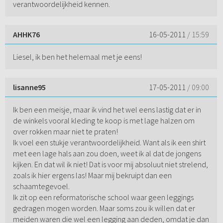
verantwoordelijkheid kennen.
AHHK76
16-05-2011
/ 15:59
Liesel, ik ben het helemaal met je eens!
lisanne95
17-05-2011
/ 09:00
Ik ben een meisje, maar ik vind het wel eens lastig dat er in
de winkels vooral kleding te koop is met lage halzen om
over rokken maar niet te praten!
Ik voel een stukje verantwoordelijkheid. Want als ik een shirt
met een lage hals aan zou doen, weet ik al dat de jongens
kijken. En dat wil ik niet! Dat is voor mij absoluut niet strelend,
zoals ik hier ergens las! Maar mij bekruipt dan een
schaamtegevoel.
Ik zit op een reformatorische school waar geen leggings
gedragen mogen worden. Maar soms zou ik willen dat er
meiden waren die wel een legging aan deden, omdat je dan