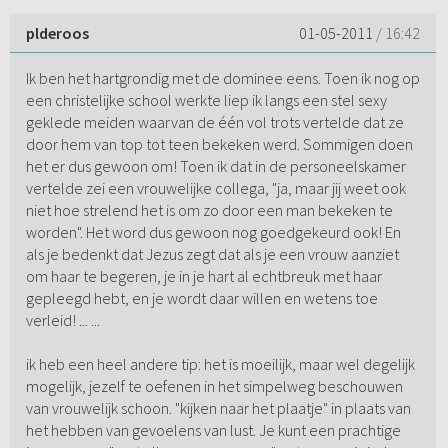
plderoos
01-05-2011
/ 16:42
Ik ben het hartgrondig met de dominee eens. Toen ik nog op
een christelijke school werkte liep ik langs een stel sexy
geklede meiden waarvan de één vol trots vertelde dat ze
door hem van top tot teen bekeken werd. Sommigen doen
het er dus gewoon om! Toen ik dat in de personeelskamer
vertelde zei een vrouwelijke collega, "ja, maar jij weet ook
niet hoe strelend het is om zo door een man bekeken te
worden". Het word dus gewoon nog goedgekeurd ook! En
als je bedenkt dat Jezus zegt dat als je een vrouw aanziet
om haar te begeren, je in je hart al echtbreuk met haar
gepleegd hebt, en je wordt daar willen en wetens toe
verleid! ... ...
ik heb een heel andere tip: het is moeilijk, maar wel degelijk
mogelijk, jezelf te oefenen in het simpelweg beschouwen
van vrouwelijk schoon. "kijken naar het plaatje" in plaats van
het hebben van gevoelens van lust. Je kunt een prachtige