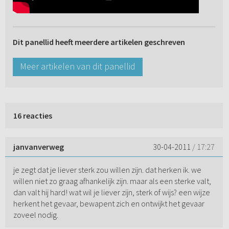
Dit panellid heeft meerdere artikelen geschreven
Meer artikelen van dit panellid
16 reacties
janvanverweg
30-04-2011
/ 17:27
je zegt dat je liever sterk zou willen zijn. dat herken ik. we
willen niet zo graag afhankelijk zijn. maar als een sterke valt,
dan valt hij hard! wat wil je liever zijn, sterk of wijs? een wijze
herkent het gevaar, bewapent zich en ontwijkt het gevaar
zoveel nodig.