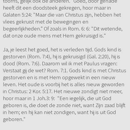
toorns, gelijk ook de anderen." Goed, door genade
heeft dit een doodsteek gekregen, hoor maar in
Galaten 5:24: "Maar die van Christus zijn, hebben het
vlees gekruist met de bewegingen en
begeerlijkheden.” Of zoals in Rom. 6: 6: "Dit wetende,
dat onze oude mens met Hem gekruisigd is."
Ja, je leest het goed, het is verleden tijd. Gods kind is
gestorven (Rom. 7:4), hij is gekruisigd (Gal. 2:20), hij is
dood (Rom. 7:6). Daarom wil ik met Paulus vragen:
Verstaat gij de wet? Rom. 7:1. Gods kind is met Christus
gestorven en is met Hem opgewekt in een nieuw
leven. Het oude is voorbij het is alles nieuw geworden
in Christus: 2 Kor. 5:17. Het nieuwe zondigt niet meer,
hoor maar in 1 Joh.3: 9: "Een iegelijk, die uit God
geboren is, die doet de zonde niet, want Zijn zaad blijft
in hem; en hij kan niet zondigen, want hij is uit God
geboren."