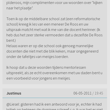
plderoos, mijn complimenten voor uw woorden over "kijken
naar het plaatje".
Toen ik op de middelbare school zat (een reformatorische
school) kreeg ik les van een meneer De Roos en uw
uitspraak matcht met wat ik me van die docent herinner. (Ik
heb dus het zeer sterke vermoeden dat u dezelfde De Roos
bent.)
Helaas waren er op die school ook genoeg mannelijke
docenten die niet met die blik keken, maar ongegeneerd
onder de tafeltjes van meisjes loerden.
Ik hoop dat u deze woorden tijdens mentorlessen
uitspreekt; als ze echt overeenkomen met uw daden bent u
een voorbeeld voor jongens en meisjes.
Justinus
06-05-2011
/ 19:45
@Liesel: gisteren had ik een antwoord voor je, echter ik had
kritiek op hetgeen de dominee schreef c.q. ik was het er niet