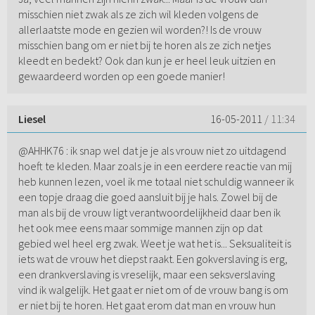
misschien niet zwak als ze zich wil kleden volgens de
allerlaatste mode en gezien wil worden?! Is de vrouw
misschien bang om er niet bij te horen als ze zich netjes
kleedt en bedekt? Ook dan kun je er heel leuk uitzien en
gewaardeerd worden op een goede manier!
Liesel
16-05-2011
/ 11:34
@AHHK76 : ik snap wel dat je je als vrouw niet zo uitdagend
hoeft te kleden. Maar zoals je in een eerdere reactie van mij
heb kunnen lezen, voel ik me totaal niet schuldig wanneer ik
een topje draag die goed aansluit bij je hals. Zowel bij de
man als bij de vrouw ligt verantwoordelijkheid daar ben ik
het ook mee eens maar sommige mannen zijn op dat
gebied wel heel erg zwak. Weet je wat het is... Seksualiteit is
iets wat de vrouw het diepst raakt. Een gokverslaving is erg,
een drankverslaving is vreselijk, maar een seksverslaving
vind ik walgelijk. Het gaat er niet om of de vrouw bang is om
er niet bij te horen. Het gaat erom dat man en vrouw hun