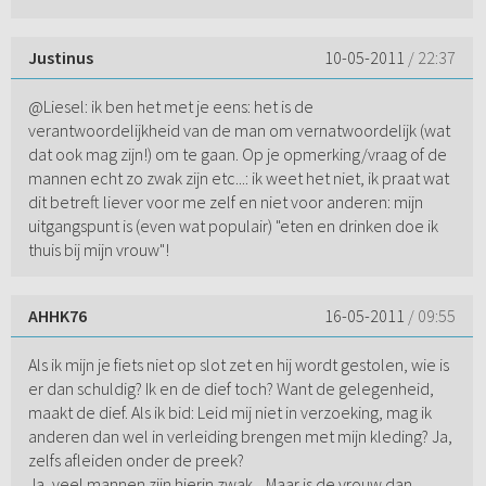
Justinus
10-05-2011
/ 22:37
@Liesel: ik ben het met je eens: het is de
verantwoordelijkheid van de man om vernatwoordelijk (wat
dat ook mag zijn!) om te gaan. Op je opmerking/vraag of de
mannen echt zo zwak zijn etc...: ik weet het niet, ik praat wat
dit betreft liever voor me zelf en niet voor anderen: mijn
uitgangspunt is (even wat populair) "eten en drinken doe ik
thuis bij mijn vrouw"!
AHHK76
16-05-2011
/ 09:55
Als ik mijn je fiets niet op slot zet en hij wordt gestolen, wie is
er dan schuldig? Ik en de dief toch? Want de gelegenheid,
maakt de dief. Als ik bid: Leid mij niet in verzoeking, mag ik
anderen dan wel in verleiding brengen met mijn kleding? Ja,
zelfs afleiden onder de preek?
Ja, veel mannen zijn hierin zwak... Maar is de vrouw dan