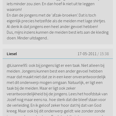
iets minder zou zien. En dan hoef ik niet uit te leggen
waarom!
En dan de jongens met de 'afzak-broeken'. Dat is toch
eigenlijk precies hetzelfde als de meiden met lage shirtjes.
Al denk ik dat jongens een heel ander gevoel hebben!
Dus, mijns inziens kunnen de meiden best iets aan de kleding
doen. Minder uitdagend..
Liesel
17-05-2011
/ 15:38
@Lisanne95: ook bij jongens ligt er een taak. Niet alleen bij
meiden. Jongens kunnen best een ander gevoel hebben
maar dat maakt niet dat ze in een keer onverantwoordelijk
met dit onderwerp mogen omgaan. Natuurlijk, er ligt een
taak bij de meiden. Maar er ligt ook zeker
verantwoordelijkheid bij de jongens. Lees het hoofdstuk van
Jozef nog maar eens na.. hoe sterk dat die bleef staan voor
de verleiding. En ik geloof zeker hoor dat hij dat van God
kreeg. Maar ook bij dit onderwerp geldt: wie zonder zonde