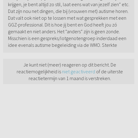
krijgen, je bent altijd zo stil, laat eens wat van jezelf zien” etc.
Dat zijn nou net dingen, die bij (vrouwen met) autisme horen.
Dat valt ook niet op te lossen met wat gesprekken met een
GGZ-professional. Dit is hoe jij bent en God heeft jou zó
gemaakt en niet anders. Het “anders” zijn is geen zonde.
Misschien is een gespreks/lotgenotengroep inderdaad een
idee evenals autisme begeleiding via de WMO. Sterkte
Je kunt niet (meer) reageren op dit bericht. De
reactiemogelijkheid is
niet geactiveerd
of de uiterste
reactietermijn van 1 maand is verstreken.