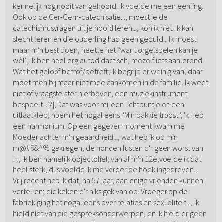
kennelijk nog nooit van gehoord. Ik voelde me een eenling.
Ook op de Ger-Gem-catechisatie..., moest je de
catechismusvragen uit je hoofd leren..., kon ik niet. Ik kan
slecht leren en die ouderling had geen geduld... Ik moest
maar m'n best doen, heette het ''want orgelspelen kan je
wèl'', Ik ben heel erg autodidactisch, mezelf iets aanlerend.
Wat het geloof betrof/betreft; Ik begrijp er weinig van, daar
moet men bij maar niet mee aankomen in de familie. Ik weet
niet of vraagstelster hierboven, een muziekinstrument
bespeelt...[?], Dat was voor mij een lichtpuntje en een
uitlaatklep; noem het nogal eens ''M'n bakkie troost'', 'k Heb
een harmonium. Op een gegeven moment kwam me
Moeder achter m'n geaardheid..., wat heb ik op m'n
m@#$&^% gekregen, de honden lusten d'r geen worst van
!!!, Ik ben namelijk objectofiel; van af m'n 12e,voelde ik dat
heel sterk, dus voelde ik me verder de hoek ingedreven...
Vrij recent heb ik dat, na 57 jaar, aan enige vrienden kunnen
vertellen; die keken d'r niks gek van op. Vroeger op de
fabriek ging het nogal eens over relaties en sexualiteit..., Ik
hield niet van die gespreksonderwerpen, en ik hield er geen