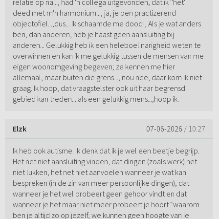
relatie op na..., had 'n collega uitgevonden, dat ik ''het''
deed met m'n harmonium..., ja, je ben practizerend
objectofiel...,dus... Ik schaamde me dood!, Als je wat anders
ben, dan anderen, heb je haast geen aansluiting bij
anderen... Gelukkig heb ik een heleboel narigheid weten te
overwinnen en kan ik me gelukkig tussen de mensen van me
eigen woonomgeving begeven; ze kennen me hier
allemaal, maar buiten die grens..., nou nee, daar kom ik niet
graag. Ik hoop, dat vraagstelster ook uit haar begrensd
gebied kan treden... als een gelukkig mens...,hoop ik.
Elzk
07-06-2026
/ 10:27
Ik heb ook autisme. Ik denk dat ik je wel een beetje begrijp.
Het net niet aansluiting vinden, dat dingen (zoals werk) net
niet lukken, het net niet aanvoelen wanneer je wat kan
bespreken (in de zin van meer persoonlijke dingen), dat
wanneer je het wel probeert geen gehoor vindt en dat
wanneer je het maar niet meer probeert je hoort “waarom
ben je altijd zo op jezelf, we kunnen geen hoogte van je