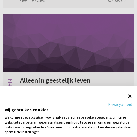
Geen reacties
05-06-2004
Alleen in geestelijk leven
Ik voel mij vaak zo alleen in het geestelijke
leven. Wat er in Jesaja staat zo voel ik mij de
Privacybeleid
laatste tijd. Overgebleven als een hutje in den
Wij gebruiken cookies
wijngaard, als een nachthutje in den
We kunnen deze plaatsen voor analyse van onze bezoekersgegevens, om onze
komkommerhof. Wat vin...
website te verbeteren, gepersonaliseerde inhoud te tonen en om u een geweldige
Geen reacties
05-06-2009
website-ervaring te bieden. Voor meer informatie over de cookies die we gebruiken
opent u de instellingen.