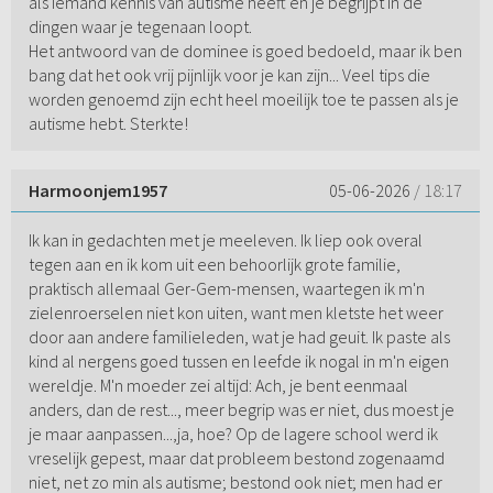
als iemand kennis van autisme heeft en je begrijpt in de
dingen waar je tegenaan loopt.
Het antwoord van de dominee is goed bedoeld, maar ik ben
bang dat het ook vrij pijnlijk voor je kan zijn... Veel tips die
worden genoemd zijn echt heel moeilijk toe te passen als je
autisme hebt. Sterkte!
Harmoonjem1957
05-06-2026
/ 18:17
Ik kan in gedachten met je meeleven. Ik liep ook overal
tegen aan en ik kom uit een behoorlijk grote familie,
praktisch allemaal Ger-Gem-mensen, waartegen ik m'n
zielenroerselen niet kon uiten, want men kletste het weer
door aan andere familieleden, wat je had geuit. Ik paste als
kind al nergens goed tussen en leefde ik nogal in m'n eigen
wereldje. M'n moeder zei altijd: Ach, je bent eenmaal
anders, dan de rest..., meer begrip was er niet, dus moest je
je maar aanpassen...,ja, hoe? Op de lagere school werd ik
vreselijk gepest, maar dat probleem bestond zogenaamd
niet, net zo min als autisme; bestond ook niet; men had er