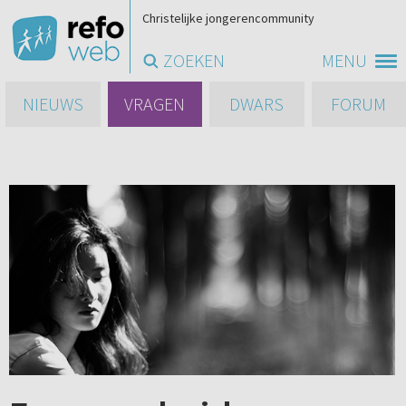
Christelijke jongerencommunity
ZOEKEN
MENU
NIEUWS
VRAGEN
DWARS
FORUM