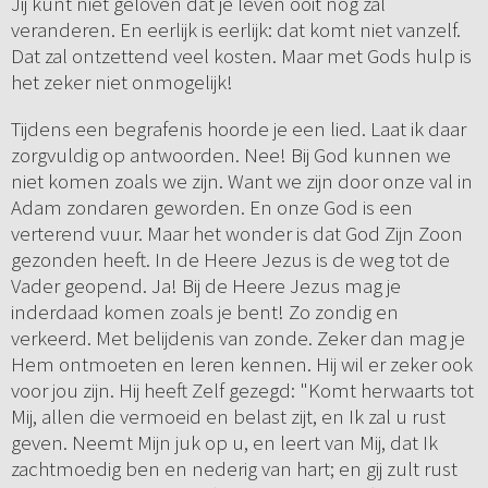
Jij kunt niet geloven dat je leven ooit nog zal
veranderen. En eerlijk is eerlijk: dat komt niet vanzelf.
Dat zal ontzettend veel kosten. Maar met Gods hulp is
het zeker niet onmogelijk!
Tijdens een begrafenis hoorde je een lied. Laat ik daar
zorgvuldig op antwoorden. Nee! Bij God kunnen we
niet komen zoals we zijn. Want we zijn door onze val in
Adam zondaren geworden. En onze God is een
verterend vuur. Maar het wonder is dat God Zijn Zoon
gezonden heeft. In de Heere Jezus is de weg tot de
Vader geopend. Ja! Bij de Heere Jezus mag je
inderdaad komen zoals je bent! Zo zondig en
verkeerd. Met belijdenis van zonde. Zeker dan mag je
Hem ontmoeten en leren kennen. Hij wil er zeker ook
voor jou zijn. Hij heeft Zelf gezegd: "Komt herwaarts tot
Mij, allen die vermoeid en belast zijt, en Ik zal u rust
geven. Neemt Mijn juk op u, en leert van Mij, dat Ik
zachtmoedig ben en nederig van hart; en gij zult rust