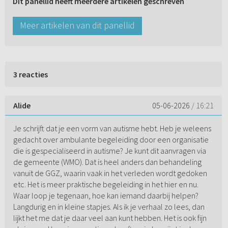
Dit panellid heeft meerdere artikelen geschreven
Meer artikelen van dit panellid
3 reacties
Alide
05-06-2026
/ 16:21
Je schrijft dat je een vorm van autisme hebt. Heb je weleens
gedacht over ambulante begeleiding door een organisatie
die is gespecialiseerd in autisme? Je kunt dit aanvragen via
de gemeente (WMO). Dat is heel anders dan behandeling
vanuit de GGZ, waarin vaak in het verleden wordt gedoken
etc. Het is meer praktische begeleiding in het hier en nu.
Waar loop je tegenaan, hoe kan iemand daarbij helpen?
Langdurig en in kleine stapjes. Als ik je verhaal zo lees, dan
lijkt het me dat je daar veel aan kunt hebben. Het is ook fijn