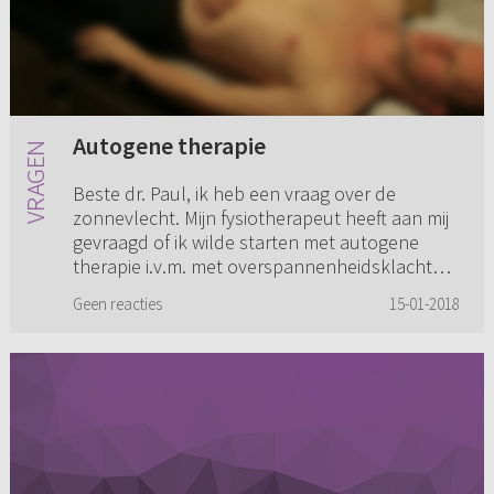
Autogene therapie
Beste dr. Paul, ik heb een vraag over de
zonnevlecht. Mijn fysiotherapeut heeft aan mij
gevraagd of ik wilde starten met autogene
therapie i.v.m. met overspannenheidsklachten
en frustraties. Maar ik v...
Geen reacties
15-01-2018