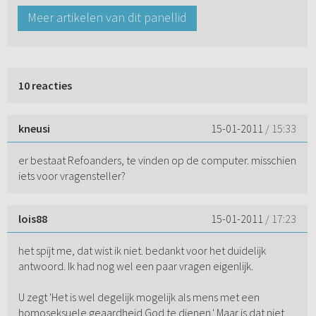
Meer artikelen van dit panellid
10 reacties
kneusi
15-01-2011
/ 15:33
er bestaat Refoanders, te vinden op de computer. misschien
iets voor vragensteller?
lois88
15-01-2011
/ 17:23
het spijt me, dat wist ik niet. bedankt voor het duidelijk
antwoord. Ik had nog wel een paar vragen eigenlijk.
U zegt 'Het is wel degelijk mogelijk als mens met een
homoseksuele geaardheid God te dienen.' Maar is dat niet