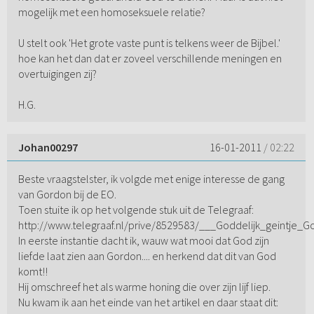
mogelijk met een homoseksuele relatie?
U stelt ook 'Het grote vaste punt is telkens weer de Bijbel.'
hoe kan het dan dat er zoveel verschillende meningen en
overtuigingen zij?
H.G.
Johan00297
16-01-2011
/ 02:22
Beste vraagstelster, ik volgde met enige interesse de gang
van Gordon bij de EO.
Toen stuite ik op het volgende stuk uit de Telegraaf:
http://www.telegraaf.nl/prive/8529583/___Goddelijk_geintje_G
In eerste instantie dacht ik, wauw wat mooi dat God zijn
liefde laat zien aan Gordon.... en herkend dat dit van God
komt!!
Hij omschreef het als warme honing die over zijn lijf liep.
Nu kwam ik aan het einde van het artikel en daar staat dit: