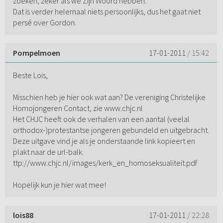
zoeken, zeker als we Zijn Woord hebben.
Dat is verder helemaal niets persoonlijks, dus het gaat niet
persé over Gordon.
Pompelmoen
17-01-2011
/ 15:42
Beste Lois,
Misschien heb je hier ook wat aan? De vereniging Christelijke
Homojongeren Contact, zie www.chjc.nl
Het CHJC heeft ook de verhalen van een aantal (veelal
orthodox-)protestantse jongeren gebundeld en uitgebracht.
Deze uitgave vind je als je onderstaande link kopieert en
plakt naar de url-balk.
ttp://www.chjc.nl/images/kerk_en_homoseksualiteit.pdf
Hopelijk kun je hier wat mee!
lois88
17-01-2011
/ 22:28