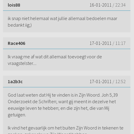
lois88
16-01-2011
/ 22:34
ik snap niet helemaal wat jullie allemaal bedoelen maar
bedankt iig;)
Race406
17-01-2011
/ 11:17
Ik vraag me af wat dit allemaal toevoegt voor de
vraagstelster....
1a2b3c
17-01-2011
/ 12:52
God laat weten dat Hij te vinden is in Zijn Woord. Joh 5,39
Onderzoekt de Schriften; want gij meent in dezelve het
eeuwige leven te hebben; en die zijn het, die van Mij
getuigen.
Ik vind het gevaarlijk om het buiten Zijn Woord in tekenen te