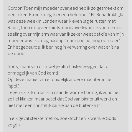
Gordon:Toen mijn moeder overleed heb ik zo gesmeekt om
een teken. En nu kreeg ik er een heleboel.” Hij Benadrukt: „Ik
was deze week in Londen waar ik even lag te rusten met
Raoul, toen mij weer zoiets moois overkwam. Ik voelde een
streling over mijn arm waarvan ik zeker weet dat die van mijn
moeder was. Ik vroeg hardop ’mam doe het nog een keer’.
En het gebeurde! Ik ben nog in verwarring over wat er is na
de dood.
Sorry, maar van dit moet je als christen zeggen dat dit
onmogelijk van God komt!!
Op deze manier zijn er duidelijk andere machten in het
"spel".
Tegelijk kijk ik nu kritisch naar de warme honing, ik vond het
zo lief klinken maar besef dat God van binnenuit werkt en
niet met een christelijk sausje aan de buitenkant.
In elk geval sterkte met jou zoektocht en ik wens je Gods
zegen.