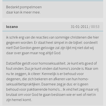
Bedankt pompelmoen
daar kan ik meer mee.
lozano
31-01-2011
/ 00:53
ik schrik erg van de reacties van sommige christenen die hier
gegeven worden. Er staat heel simpel in de bijbel: oordeelt
niet! Dat Gordon geen gelovige zal zijn lijkt mij niet dat wij
daar over gaan maar nog altijd God.
Datzelfde geldt voor homoseksualiteit. Je kunt iets goed of
fout vinden. Dus je kunt vinden dat homo's zonde is. Maar om
nu te zeggen, ik citeer: Kennelijk is er behoud voor
degenen, die zich bekeren en afkeren van hun homo-
seksualitietspraktijken. Daarmee zeg je dus: er is geen
behoud voor paktiserende homo's.... Ik vind het zeg maar vrij
brutaal om voor God te gaan beslissen wie er wel of niet in
zijn hemel komt..