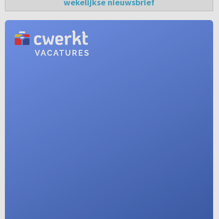
wekelijkse nieuwsbrief