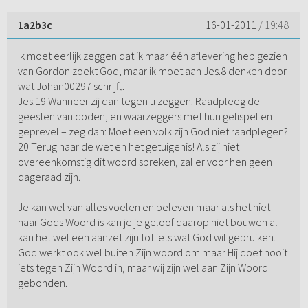
1a2b3c
16-01-2011
/ 19:48
Ik moet eerlijk zeggen dat ik maar één aflevering heb gezien
van Gordon zoekt God, maar ik moet aan Jes.8 denken door
wat Johan00297 schrijft.
Jes.19 Wanneer zij dan tegen u zeggen: Raadpleeg de
geesten van doden, en waarzeggers met hun gelispel en
geprevel – zeg dan: Moet een volk zijn God niet raadplegen?
20 Terug naar de wet en het getuigenis! Als zij niet
overeenkomstig dit woord spreken, zal er voor hen geen
dageraad zijn.
Je kan wel van alles voelen en beleven maar als het niet
naar Gods Woord is kan je je geloof daarop niet bouwen al
kan het wel een aanzet zijn tot iets wat God wil gebruiken.
God werkt ook wel buiten Zijn woord om maar Hij doet nooit
iets tegen Zijn Woord in, maar wij zijn wel aan Zijn Woord
gebonden.