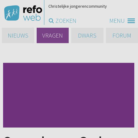
Christelijke jongerencommunity
ZOEKEN
MENU
NIEUWS
VRAGEN
DWARS
FORUM