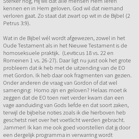
Sterker nog, Hij wil dat alle mensen Hem leren
kennen en in Hem geloven. God wil dat niemand
verloren gaat. Zo staat dat zwart op wit in de Bijbel (2
Petrus 3:9).
Wat in de Bijbel wél wordt afgewezen, zowel in het
Oude Testament als in het Nieuwe Testament is de
homoseksuele praktijk. (Leviticus 18 vs. 22 en
Romeinen 1 vs. 26-27). Daar ligt nu juist ook het grote
probleem dat ik heb met de uitzending van de EO
met Gordon. Ik heb daar ook fragmenten van gezien.
Onder anderen de vraag van Gordon of dat wel
samenging: Homo zijn en geloven? Helaas moet ik
zeggen dat de EO toen niet verder kwam dan een
vage aanduiding van Gods liefde en dat soort zaken,
terwijl de bijbelse noties zoals ik die hierboven heb
geschetst niet over het voetlicht werden gebracht.
Jammer! Ik kan me ook goed voorstellen dat jij door
een dergelijk programma in verwarring wordt