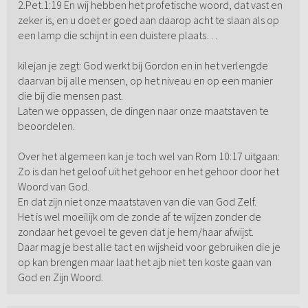
2.Pet.1:19 En wij hebben het profetische woord, dat vast en
zeker is, en u doet er goed aan daarop acht te slaan als op
een lamp die schijnt in een duistere plaats…
kilejan je zegt: God werkt bij Gordon en in het verlengde
daarvan bij alle mensen, op het niveau en op een manier
die bij die mensen past.
Laten we oppassen, de dingen naar onze maatstaven te
beoordelen.
Over het algemeen kan je toch wel van Rom 10:17 uitgaan:
Zo is dan het geloof uit het gehoor en het gehoor door het
Woord van God.
En dat zijn niet onze maatstaven van die van God Zelf.
Het is wel moeilijk om de zonde af te wijzen zonder de
zondaar het gevoel te geven dat je hem/haar afwijst.
Daar mag je best alle tact en wijsheid voor gebruiken die je
op kan brengen maar laat het ajb niet ten koste gaan van
God en Zijn Woord.