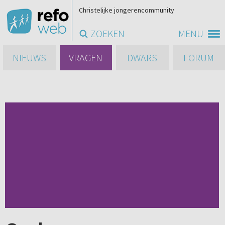
Christelijke jongerencommunity
ZOEKEN
MENU
NIEUWS
VRAGEN
DWARS
FORUM