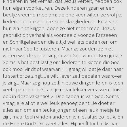
kinderen in het verhaal dat Jezus vertelt, hebben ook
hun eigen voorkeuren. Deze kinderen gaan er een
beetje vreemd mee om; de ene keer willen ze vrolijke
liederen en de andere keer klaagliederen. En als ze
hun zin niet krijgen, doen ze niet meer mee. Jezus
gebruikt dit verhaal als voorbeeld voor de Farizeeën
en Schriftgeleerden die altijd wel iets bedenken om
niet naar God te luisteren. Maar zo zouden ze niet
weten wat de verrassingen van God waren. Ken jij dat?
Soms is het best lastig om liederen te kiezen die God
ook mooi vindt of waarvan Hij graag wil dat je daar naar
luistert of ze zingt. Je wilt liever zelf bepalen waarover
je zingt. Maar zeg nou zelf: nieuwe dingen leren is toch
veel spannender? Laat je maar lekker verrassen. Juist
ook in deze vakantie! 2. Drie cadeaus van God. Soms
vraag je je af of je wel leuk genoeg bent. Je doet er
alles aan om een leuke jongen of een leuk meisje te
zijn, maar toch vinden anderen je niet altijd zo leuk. En
de Heere God? Die weet alles, Hij heeft toch niks aan