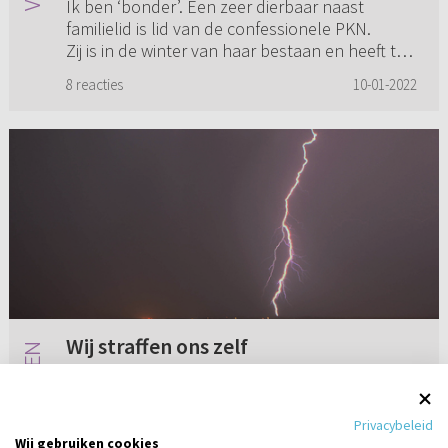
Ik ben ‘bonder’. Een zeer dierbaar naast
familielid is lid van de confessionele PKN.
Zij is in de winter van haar bestaan en heeft te
kennen gegeven dat wanneer de tijd gekomen
8 reacties
10-01-2022
is zij crematie wenst. ...
Wij straffen ons zelf
Ik heb een artikel gelezen uit 2005 over dat
God straft, maar is het niet zo dat we ons zelf
Privacybeleid
straffen omdat we in overtreding zijn met Zijn
Wij gebruiken cookies