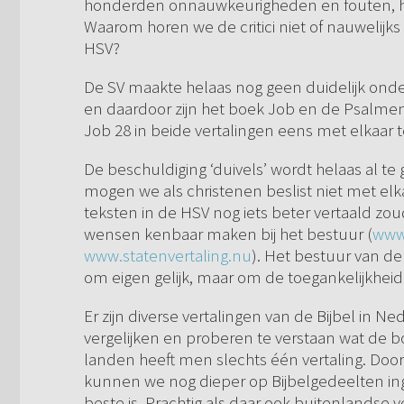
honderden onnauwkeurigheden en fouten, hoe
Waarom horen we de critici niet of nauwelijks
HSV?
De SV maakte helaas nog geen duidelijk onde
en daardoor zijn het boek Job en de Psalme
Job 28 in beide vertalingen eens met elkaar te
De beschuldiging ‘duivels’ wordt helaas al te
mogen we als christenen beslist niet met elk
teksten in de HSV nog iets beter vertaald 
wensen kenbaar maken bij het bestuur (
www.
www.statenvertaling.nu
). Het bestuur van de
om eigen gelijk, maar om de toegankelijkhei
Er zijn diverse vertalingen van de Bijbel in
vergelijken en proberen te verstaan wat de b
landen heeft men slechts één vertaling. Door d
kunnen we nog dieper op Bijbelgedeelten inga
beste is. Prachtig als daar ook buitenlandse ve