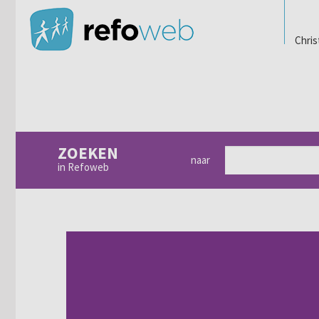
Chris
ZOEKEN
naar
in Refoweb