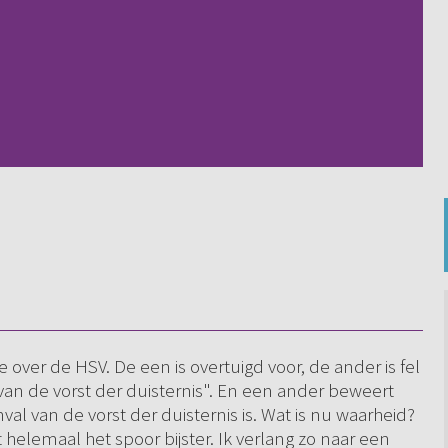
?
e over de HSV. De een is overtuigd voor, de ander is fel
van de vorst der duisternis". En een ander beweert
l van de vorst der duisternis is. Wat is nu waarheid?
 helemaal het spoor bijster. Ik verlang zo naar een