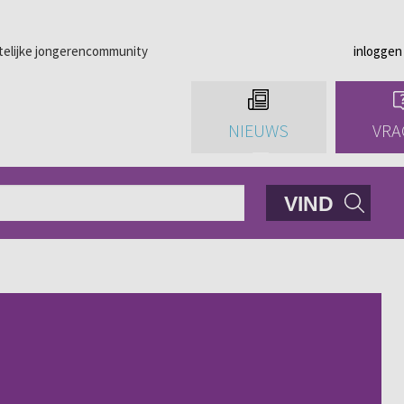
telijke jongerencommunity
inloggen
NIEUWS
VRA
VIND