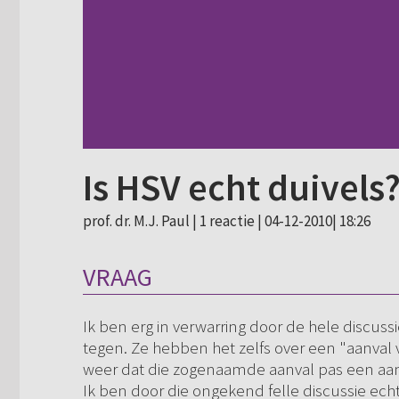
Is HSV echt duivels
prof. dr. M.J. Paul |
1 reactie
| 04-12-2010| 18:26
VRAAG
Ik ben erg in verwarring door de hele discussi
tegen. Ze hebben het zelfs over een "aanval 
weer dat die zogenaamde aanval pas een aanva
Ik ben door die ongekend felle discussie echt