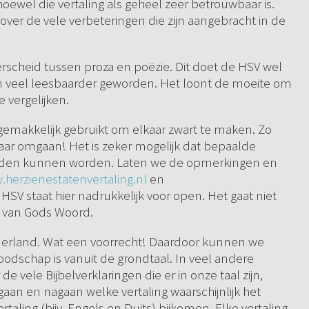
wel die vertaling als geheel zeer betrouwbaar is.
 over de vele verbeteringen die zijn aangebracht in de
rscheid tussen proza en poëzie. Dit doet de HSV wel
n veel leesbaarder geworden. Het loont de moeite om
 vergelijken.
 gemakkelijk gebruikt om elkaar zwart te maken. Zo
aar omgaan! Het is zeker mogelijk dat bepaalde
zouden kunnen worden. Laten we de opmerkingen en
herzienestatenvertaling.nl
en
 HSV staat hier nadrukkelijk voor open. Het gaat niet
d van Gods Woord.
 Nederland. Wat een voorrecht! Daardoor kunnen we
oodschap is vanuit de grondtaal. In veel andere
e vele Bijbelverklaringen die er in onze taal zijn,
an en nagaan welke vertaling waarschijnlijk het
rtaling (bijv. Engels en Duits) bijkomen. Elke vertaling