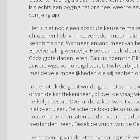
is slechts een poging het origineel weer te 
verrijking zijn.
Het is niet nodig een absolute keuze te maken
christenen heb ik in het verleden meermalen 
kennismaking. Wanneer iemand meer van het ch
Bijbelvertaling wenselijk. Hoe dan ook: door
Gods grote daden leren. Paulus noemt in Filipp
zuivere wijze verkondigd wordt. Toch verblijdt 
met de vele mogelijkheden die wij hebben 
In de kritiek die geuit wordt, gaat het soms o
of van de kanttekeningen, of over de vraag wi
kerkelijk besluit. Over al die zaken wordt ve
niet overtuigen. De scherpe toon die soms aa
koude harten’, en laten we dan vooral bidden
toestanden heen. Besef: de vrucht van de Gees
De herziening van de Statenvertaling is als 