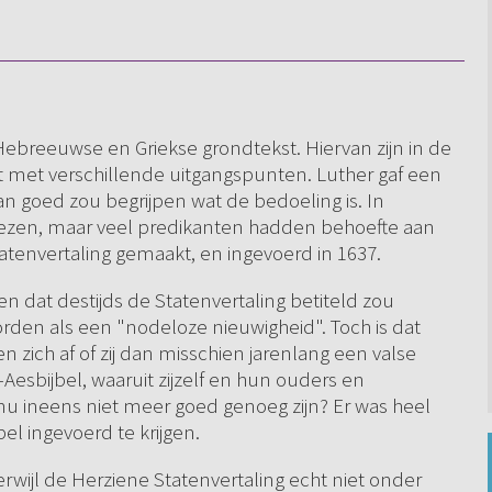
Hebreeuwse en Griekse grondtekst. Hiervan zijn in de
t met verschillende uitgangspunten. Luther gaf een
n goed zou begrijpen wat de bedoeling is. In
elezen, maar veel predikanten hadden behoefte aan
tatenvertaling gemaakt, en ingevoerd in 1637.
n dat destijds de Statenvertaling betiteld zou
en als een "nodeloze nieuwigheid". Toch is dat
ich af of zij dan misschien jarenlang een valse
esbijbel, waaruit zijzelf en hun ouders en
nu ineens niet meer goed genoeg zijn? Er was heel
el ingevoerd te krijgen.
erwijl de Herziene Statenvertaling echt niet onder