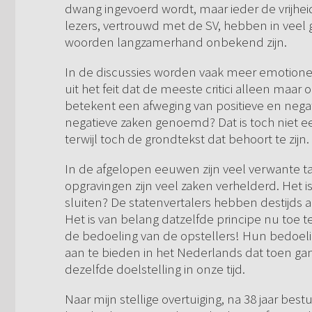
dwang ingevoerd wordt, maar ieder de vrijhei
lezers, vertrouwd met de SV, hebben in veel 
woorden langzamerhand onbekend zijn.
In de discussies worden vaak meer emotionele
uit het feit dat de meeste critici alleen maar o
betekent een afweging van positieve en neg
negatieve zaken genoemd? Dat is toch niet eerl
terwijl toch de grondtekst dat behoort te zijn.
In de afgelopen eeuwen zijn veel verwante ta
opgravingen zijn veel zaken verhelderd. Het 
sluiten? De statenvertalers hebben destijds a
Het is van belang datzelfde principe nu toe 
de bedoeling van de opstellers! Hun bedoelin
aan te bieden in het Nederlands dat toen g
dezelfde doelstelling in onze tijd.
Naar mijn stellige overtuiging, na 38 jaar bes