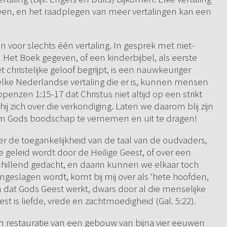
geven, en het raadplegen van meer vertalingen kan een
 voor slechts één vertaling. In gesprek met niet-
Het Boek gegeven, of een kinderbijbel, als eerste
ristelijke geloof begrijpt, is een nauwkeuriger
 elke Nederlandse vertaling die er is, kunnen mensen
enzen 1:15-17 dat Christus niet altijd op een strikt
hij zich over die verkondiging. Laten we daarom blij zijn
om Gods boodschap te vernemen en uit te dragen!
ver de toegankelijkheid van de taal van de oudvaders,
e geleid wordt door de Heilige Geest, of over een
rschillend gedacht, en daarin kunnen we elkaar toch
ngeslagen wordt, komt bij mij over als ‘hete hoofden,
 dat Gods Geest werkt, dwars door al die menselijke
t is liefde, vrede en zachtmoedigheid (Gal. 5:22).
een restauratie van een gebouw van bijna vier eeuwen