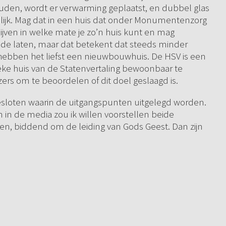
den, wordt er verwarming geplaatst, en dubbel glas
elijk. Mag dat in een huis dat onder Monumentenzorg
 blijven in welke mate je zo’n huis kunt en mag
oude laten, maar dat betekent dat steeds minder
hebben het liefst een nieuwbouwhuis. De HSV is een
ieke huis van de Statenvertaling bewoonbaar te
zers om te beoordelen of dit doel geslaagd is.
jgesloten waarin de uitgangspunten uitgelegd worden.
n in de media zou ik willen voorstellen beide
jken, biddend om de leiding van Gods Geest. Dan zijn