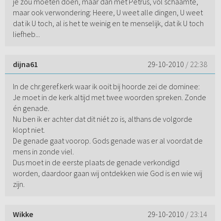
je zou moeten doen, maar dan met Petrus, vol schaamte,
maar ook verwondering: Heere, U weet alle dingen, U weet
dat ik U toch, al is het te weinig en te menselijk, dat ik U toch
liefheb...
dijna61
29-10-2010
/ 22:38
In de chr.geref.kerk waar ik ooit bij hoorde zei de dominee:
Je moet in de kerk altijd met twee woorden spreken. Zonde
én genade.
Nu ben ik er achter dat dit niét zo is, althans de volgorde
klopt niet.
De genade gaat voorop. Gods genade was er al voordat de
mens in zonde viel.
Dus moet in de eerste plaats de genade verkondigd
worden, daardoor gaan wij ontdekken wie God is en wie wij
zijn.
Wikke
29-10-2010
/ 23:14