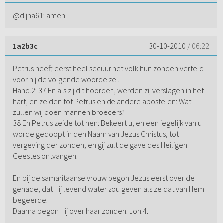
@dijna61: amen
1a2b3c
30-10-2010
/ 06:22
Petrus heeft eerst heel secuur het volk hun zonden verteld
voor hij de volgende woorde zei.
Hand.2: 37 En als zij dit hoorden, werden zij verslagen in het
hart, en zeiden tot Petrus en de andere apostelen: Wat
zullen wij doen mannen broeders?
38 En Petrus zeide tot hen: Bekeert u, en een iegelijk van u
worde gedoopt in den Naam van Jezus Christus, tot
vergeving der zonden; en gij zult de gave des Heiligen
Geestes ontvangen.
En bij de samaritaanse vrouw begon Jezus eerst over de
genade, dat Hij levend water zou geven als ze dat van Hem
begeerde.
Daarna begon Hij over haar zonden. Joh.4.