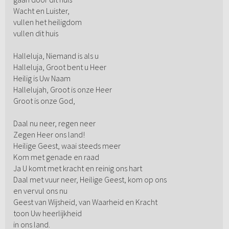
Wacht en Luister,
vullen het heiligdom
vullen dit huis
Halleluja, Niemand is als u
Halleluja, Groot bent u Heer
Heilig is Uw Naam
Hallelujah, Groot is onze Heer
Groot is onze God,
Daal nu neer, regen neer
Zegen Heer ons land!
Heilige Geest, waai steeds meer
Kom met genade en raad
Ja U komt met kracht en reinig ons hart
Daal met vuur neer, Heilige Geest, kom op ons
en vervul ons nu
Geest van Wijsheid, van Waarheid en Kracht
toon Uw heerlijkheid
in ons land.