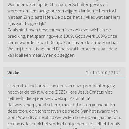
Wanneer we zo op de Christus der Schriften gewezen
worden en Hem aangeprezen krijgen, dan kun je Hem toch
niet aan Zijn plaats laten. De ds. zei het al:"Alles wat aan Hem
is, is gans begeerlijk."
Zoals hierboven besechreven is er ook evenwicht in de
prediking, het spannings-veld 100% Gods werk 100% onze
verantwoordelijkheid. De rijke Christus en de arme zondaar.
Wat mij betreft is het heel Bijbels wat hierboven staat, daar
kan ik alleen maar Amen op zeggen.
Wikke
29-10-2010
/ 21:21
in een afscheidspreek van een van onze predikanten ging
het over de tekst: wie de (DEZE) Here Jezus Christus niet
liefheeft, die zij een vervloeking, Maranatha!
Dat was scherp, heel scherp, maar bijbels en gunnend. En
deze toon, op t scherpst van de snede (van het zwaard van
Gods Woord) zou je altijd wel willen horen. Daar gaat het om.
En dan is daar ook het verdriet dat je Hem niet liefhebt zoals