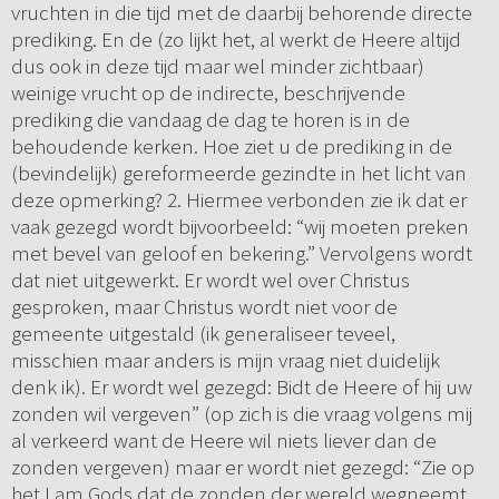
vruchten in die tijd met de daarbij behorende directe
prediking. En de (zo lijkt het, al werkt de Heere altijd
dus ook in deze tijd maar wel minder zichtbaar)
weinige vrucht op de indirecte, beschrijvende
prediking die vandaag de dag te horen is in de
behoudende kerken. Hoe ziet u de prediking in de
(bevindelijk) gereformeerde gezindte in het licht van
deze opmerking? 2. Hiermee verbonden zie ik dat er
vaak gezegd wordt bijvoorbeeld: “wij moeten preken
met bevel van geloof en bekering.” Vervolgens wordt
dat niet uitgewerkt. Er wordt wel over Christus
gesproken, maar Christus wordt niet voor de
gemeente uitgestald (ik generaliseer teveel,
misschien maar anders is mijn vraag niet duidelijk
denk ik). Er wordt wel gezegd: Bidt de Heere of hij uw
zonden wil vergeven” (op zich is die vraag volgens mij
al verkeerd want de Heere wil niets liever dan de
zonden vergeven) maar er wordt niet gezegd: “Zie op
het Lam Gods dat de zonden der wereld wegneemt.