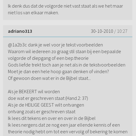
Ik denk dus dat de volgorde niet vast staat als we het maar
niet los van elkaar maken.
adriano313
30-10-2010
/ 10:27
@1a2b3c dank je wel voor je tekst voorbeelden
Waarom wil iedereen zo graag stil staan bij een bepaalde
volgorde of diepgang of een bep.theorie
Gods liefde trekt toch aan je net als in de tekstvoorbeelden
Moet je dan een hele hoop gaan denken of vinden?
Of gewoon doen wat er in de Bijbel staat...
Als je BEKEERT wil worden
doe wat er geschreven staat (Hand.2: 37)
Als je de HEILIGE GEEST wilt ontvangen
ontvang zoals er geschreven staat
Ik lees dit tekens en over en over in de Bijbel
Ik lees nergens dat ze nog een jaar ellende kennis of een
theorie nodig hebt om tot een vervolg of bekering te komen