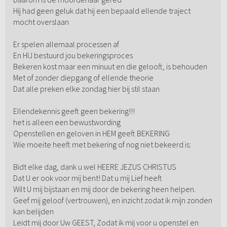
Hij had geen geluk dat hij een bepaald ellende traject
mocht overslaan
Er spelen allemaal processen af
En HIJ bestuurd jou bekeringsproces
Bekeren kost maar een minuut en die gelooft, is behouden
Met of zonder diepgang of ellende theorie
Dat alle preken elke zondag hier bij stil staan
Ellendekennis geeft geen bekering!!!
het is alleen een bewustwording
Openstellen en geloven in HEM geeft BEKERING
Wie moeite heeft met bekering of nog niet bekeerd is:
Bidt elke dag, dank u wel HEERE JEZUS CHRISTUS
Dat U er ook voor mij bent! Dat u mij Lief heeft
Wilt U mij bijstaan en mij door de bekering heen helpen.
Geef mij geloof (vertrouwen), en inzicht zodat ik mijn zonden
kan belijden
Leidt mij door Uw GEEST, Zodat ik mij voor u openstel en