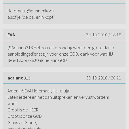
Helemaal @pannenkoek
alsof je "de bal er in kopt"
EVA
30-10-2010
/ 18:18
@Adriano313 Het zou elke zondag weer een grote dank/
aanbiddingsdienst zijn voor onze GOD, dank voor wat HIJ
deed voor ons!! Glorie aan GOD.
adriano313
30-10-2010
/ 20:21
Amen! @EVA Helemaal, Halleluja!
Laten iedereen het dan uitspreken en vervult worden!
want:
Groot is de HEER
Groot is onze GOD
Glans en Glorie,
gaan door dit huis