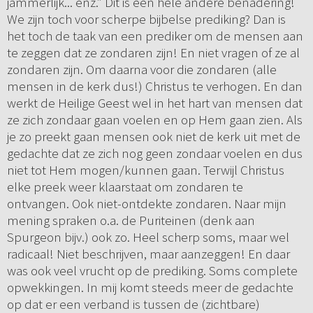
jammerlijk... enz.” Dit is een hele andere benadering!
We zijn toch voor scherpe bijbelse prediking? Dan is
het toch de taak van een prediker om de mensen aan
te zeggen dat ze zondaren zijn! En niet vragen of ze al
zondaren zijn. Om daarna voor die zondaren (alle
mensen in de kerk dus!) Christus te verhogen. En dan
werkt de Heilige Geest wel in het hart van mensen dat
ze zich zondaar gaan voelen en op Hem gaan zien. Als
je zo preekt gaan mensen ook niet de kerk uit met de
gedachte dat ze zich nog geen zondaar voelen en dus
niet tot Hem mogen/kunnen gaan. Terwijl Christus
elke preek weer klaarstaat om zondaren te
ontvangen. Ook niet-ontdekte zondaren. Naar mijn
mening spraken o.a. de Puriteinen (denk aan
Spurgeon bijv.) ook zo. Heel scherp soms, maar wel
radicaal! Niet beschrijven, maar aanzeggen! En daar
was ook veel vrucht op de prediking. Soms complete
opwekkingen. In mij komt steeds meer de gedachte
op dat er een verband is tussen de (zichtbare)