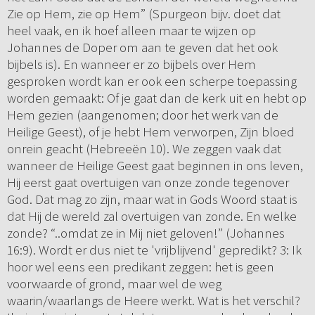
Zie op Hem, zie op Hem” (Spurgeon bijv. doet dat
heel vaak, en ik hoef alleen maar te wijzen op
Johannes de Doper om aan te geven dat het ook
bijbels is). En wanneer er zo bijbels over Hem
gesproken wordt kan er ook een scherpe toepassing
worden gemaakt: Of je gaat dan de kerk uit en hebt op
Hem gezien (aangenomen; door het werk van de
Heilige Geest), of je hebt Hem verworpen, Zijn bloed
onrein geacht (Hebreeën 10). We zeggen vaak dat
wanneer de Heilige Geest gaat beginnen in ons leven,
Hij eerst gaat overtuigen van onze zonde tegenover
God. Dat mag zo zijn, maar wat in Gods Woord staat is
dat Hij de wereld zal overtuigen van zonde. En welke
zonde? “..omdat ze in Mij niet geloven!” (Johannes
16:9). Wordt er dus niet te 'vrijblijvend' gepredikt? 3: Ik
hoor wel eens een predikant zeggen: het is geen
voorwaarde of grond, maar wel de weg
waarin/waarlangs de Heere werkt. Wat is het verschil?