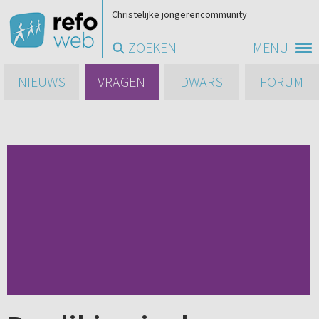
Christelijke jongerencommunity
ZOEKEN
MENU
NIEUWS
VRAGEN
DWARS
FORUM