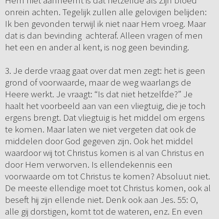
Hem niet aanneemt is dat hetzelfde als Zijn bloed
onrein achten. Tegelijk zullen alle gelovigen belijden:
Ik ben gevonden terwijl ik niet naar Hem vroeg. Maar
dat is dan bevinding achteraf. Alleen vragen of men
het een en ander al kent, is nog geen bevinding.
3. Je derde vraag gaat over dat men zegt: het is geen
grond of voorwaarde, maar de weg waarlangs de
Heere werkt. Je vraagt: “Is dat niet hetzelfde?” Je
haalt het voorbeeld aan van een vliegtuig, die je toch
ergens brengt. Dat vliegtuig is het middel om ergens
te komen. Maar laten we niet vergeten dat ook de
middelen door God gegeven zijn. Ook het middel
waardoor wij tot Christus komen is al van Christus en
door Hem verworven. Is ellendekennis een
voorwaarde om tot Christus te komen? Absoluut niet.
De meeste ellendige moet tot Christus komen, ook al
beseft hij zijn ellende niet. Denk ook aan Jes. 55: O,
alle gij dorstigen, komt tot de wateren, enz. En even