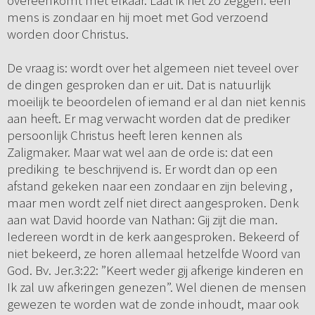
overeenkomt met elkaar. Laat ik het zo zeggen: een
mens is zondaar en hij moet met God verzoend
worden door Christus.
De vraag is: wordt over het algemeen niet teveel over
de dingen gesproken dan er uit. Dat is natuurlijk
moeilijk te beoordelen of iemand er al dan niet kennis
aan heeft. Er mag verwacht worden dat de prediker
persoonlijk Christus heeft leren kennen als
Zaligmaker. Maar wat wel aan de orde is: dat een
prediking te beschrijvend is. Er wordt dan op een
afstand gekeken naar een zondaar en zijn beleving ,
maar men wordt zelf niet direct aangesproken. Denk
aan wat David hoorde van Nathan: Gij zijt die man.
Iedereen wordt in de kerk aangesproken. Bekeerd of
niet bekeerd, ze horen allemaal hetzelfde Woord van
God. Bv. Jer.3:22: ”Keert weder gij afkerige kinderen en
Ik zal uw afkeringen genezen”. Wel dienen de mensen
gewezen te worden wat de zonde inhoudt, maar ook