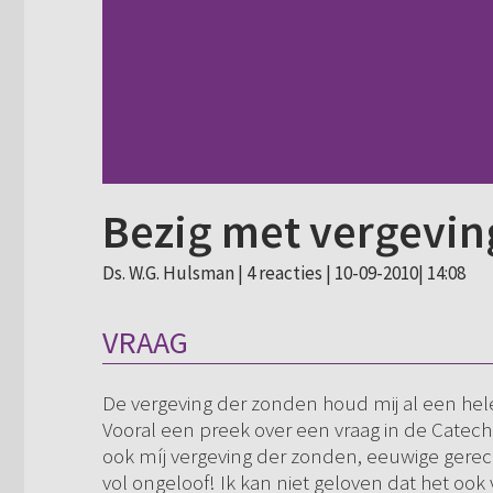
Bezig met vergevin
Ds. W.G. Hulsman |
4 reacties
| 10-09-2010| 14:08
VRAAG
De vergeving der zonden houd mij al een hele t
Vooral een preek over een vraag in de Catechi
ook míj vergeving der zonden, eeuwige gerech
vol ongeloof! Ik kan niet geloven dat het ook