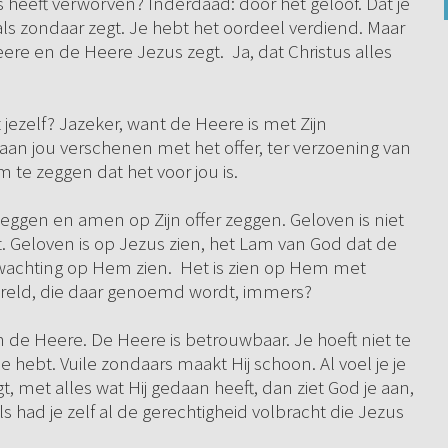
s heeft verworven? Inderdaad: door het geloof. Dat je
u als zondaar zegt. Je hebt het oordeel verdiend. Maar
eere en de Heere Jezus zegt. Ja, dat Christus alles
jezelf? Jazeker, want de Heere is met Zijn
 aan jou verschenen met het offer, ter verzoening van
m te zeggen dat het voor jou is.
leggen en amen op Zijn offer zeggen. Geloven is niet
 Geloven is op Jezus zien, het Lam van God dat de
wachting op Hem zien. Het is zien op Hem met
e wereld, die daar genoemd wordt, immers?
an de Heere. De Heere is betrouwbaar. Je hoeft niet te
 hebt. Vuile zondaars maakt Hij schoon. Al voel je je
, met alles wat Hij gedaan heeft, dan ziet God je aan,
s had je zelf al de gerechtigheid volbracht die Jezus