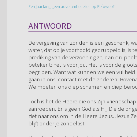
Een jaar lang geen advertenties zien op Refoweb?
ANTWOORD
De vergeving van zonden is een geschenk, waa
water, dat op je voorhoofd gedruppeld is, is
prediking van de verzoening zit, dan druppel
betekent: het is voor jou. Het is voor de gr
begrijpen. Want wat kunnen we een vuilheid 
gaan in ons contact met de anderen. Bovenal,
We moeten ons diep schamen en diep bero
Toch is het de Heere die ons Zijn vriendschap
aanroepen. Er is geen God als Hij, Die de onge
ziet naar ons om in de Heere Jezus. Jezus Zelf
blijft onder je zondelast.