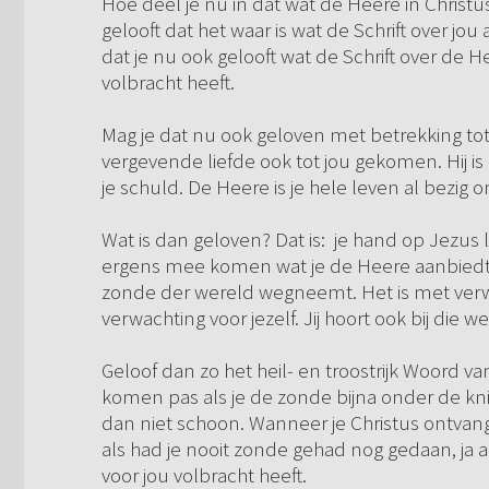
Hoe deel je nu in dat wat de Heere in Christu
gelooft dat het waar is wat de Schrift over jo
dat je nu ook gelooft wat de Schrift over de H
volbracht heeft.
Mag je dat nu ook geloven met betrekking tot 
vergevende liefde ook tot jou gekomen. Hij is
je schuld. De Heere is je hele leven al bezig o
Wat is dan geloven? Dat is: je hand op Jezus 
ergens mee komen wat je de Heere aanbiedt.
zonde der wereld wegneemt. Het is met ver
verwachting voor jezelf. Jij hoort ook bij di
Geloof dan zo het heil- en troostrijk Woord v
komen pas als je de zonde bijna onder de knie
dan niet schoon. Wanneer je Christus ontvangt
als had je nooit zonde gehad nog gedaan, ja al
voor jou volbracht heeft.