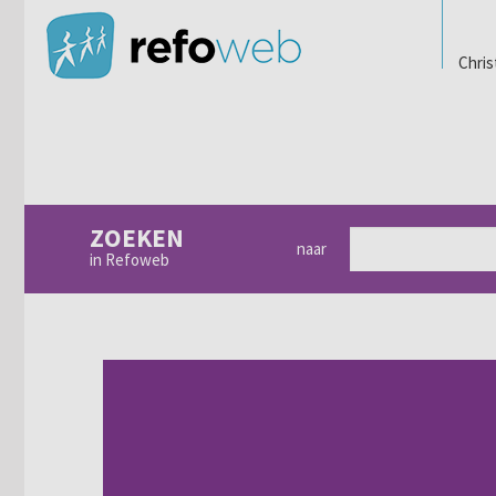
Chris
ZOEKEN
naar
in Refoweb