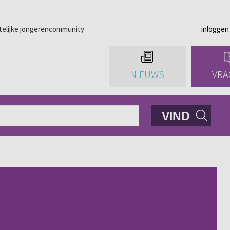
telijke jongerencommunity
inloggen
NIEUWS
VRA
VIND