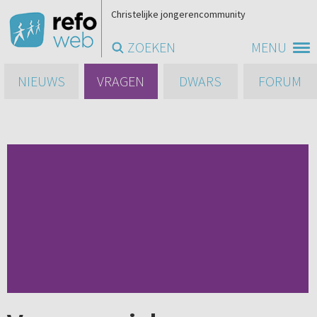
Christelijke jongerencommunity
ZOEKEN
MENU
NIEUWS
VRAGEN
DWARS
FORUM