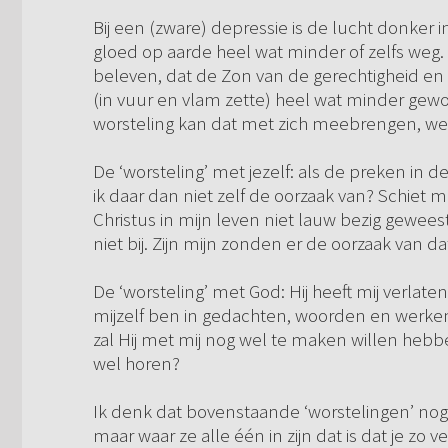
Bij een (zware) depressie is de lucht donker
gloed op aarde heel wat minder of zelfs weg. Z
beleven, dat de Zon van de gerechtigheid en 
(in vuur en vlam zette) heel wat minder gewor
worsteling kan dat met zich meebrengen, w
De ‘worsteling’ met jezelf: als de preken in d
ik daar dan niet zelf de oorzaak van? Schiet m
Christus in mijn leven niet lauw bezig geweest
niet bij. Zijn mijn zonden er de oorzaak van d
De ‘worsteling’ met God: Hij heeft mij verlaten,
mijzelf ben in gedachten, woorden en werken, 
zal Hij met mij nog wel te maken willen hebb
wel horen?
Ik denk dat bovenstaande ‘worstelingen’ nog u
maar waar ze alle één in zijn dat is dat je zo v