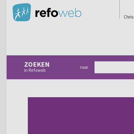
Chris
ZOEKEN
naar
in Refoweb