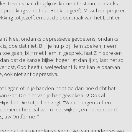
es Levens aan de zijlijn is komen te staan, ondanks
de prediking vanuit dat Boek begeeft. Misschien pik je er
king tot jezelf, en dat de doorbraak van het Licht er
tten? Nee, ondanks depressieve gevoelens, ondanks
 is, doe dat niet. Blijf je hulp bij Hem zoeken, neem
toe gaan, blijf met Hem in gesprek, laat Zijn spreken
dan dat de kanselbijbel hoger ligt dan jij zit, laat het zo
 verlost, God heeft u welgedaan! Niets kan je daarvan
, ook niet antidepressiva.
hebt liggen of in je handen hebt zie dan hoe dicht het
n van God Die niet van je hart geweken is! Ook al
 is het Die tot je hart zegt: “Want bergen zullen
ertierenheid zal van u niet wijken, en het verbond
E, uw Ontfermer.”
oop dat je als jarenlange gebruiker van antidepressiva