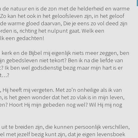
 in de natuur en is de zon met de helderheid en warme
o kan het ook in het geloofsleven zijn, in het geloof
de warme gloed daarvan, Die je eens zo vol deed zijn
den is, richting het nulpunt gaat. Welk een
elk een gedachten!
e kerk en de Bijbel mij eigenlijk niets meer zeggen, ben
ijn gebedsleven niet tekort? Ben ik na die liefde van
? Ik ben wel godsdienstig bezig maar mijn hart is er
at…?
 Hij heeft mij vergeten. Met zo’n onheilige als ik van
is het geen wonder dat het zo vlak is in mijn leven,
en? Hoort Hij mijn gebeden nog wel? Wil Hij mij nog
it te breiden zijn, die kunnen persoonlijk verschillen,
eel met jezelf bezig kunt zijn, dat je eigen levensboek