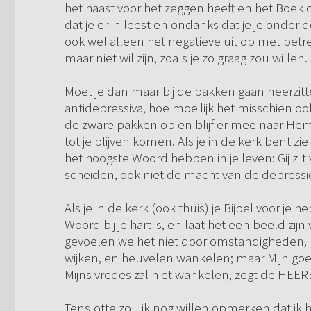
het haast voor het zeggen heeft en het Boek d
dat je er in leest en ondanks dat je je onder 
ook wel alleen het negatieve uit op met betrek
maar niet wil zijn, zoals je zo graag zou willen.
Moet je dan maar bij de pakken gaan neerzi
antidepressiva, hoe moeilijk het misschien ook
de zware pakken op en blijf er mee naar Hem 
tot je blijven komen. Als je in de kerk bent zie 
het hoogste Woord hebben in je leven: Gij zijt
scheiden, ook niet de macht van de depressie
Als je in de kerk (ook thuis) je Bijbel voor je 
Woord bij je hart is, en laat het een beeld zij
gevoelen we het niet door omstandigheden, Hij
wijken, en heuvelen wankelen; maar Mijn goed
Mijns vredes zal niet wankelen, zegt de HEER
Tenslotte zou ik nog willen opmerken dat ik h