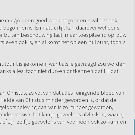
ie in u/jou een goed werk begonnen is zal dat ook
and begonnen is. En natuurlijk kan daarover wel eens
erder buiten beschouwing laat, maar toespitsend op jouw
ofsleven ook is, en al komt het op een nulpunt, toch is
n nulpunt is gekomen, want als je gevraagd zou worden
danks alles, toch niet durven ontkennen dat Hij dat
van Christus, zo vol van dat alles reinigende bloed van
 liefde van Christus minder geworden is, of dat de
 geloofsbeleving daarvan is zo minder geworden,
depressiva, het kan je gevoelens afvlakken, waarbij
f zijn zelf je gevoelens van voorheen ook zo kunnen