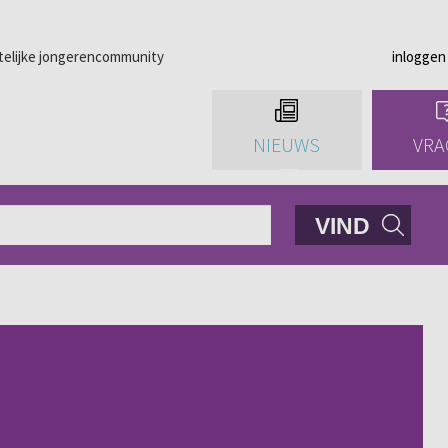
telijke jongerencommunity
inloggen
NIEUWS
VRA
VIND