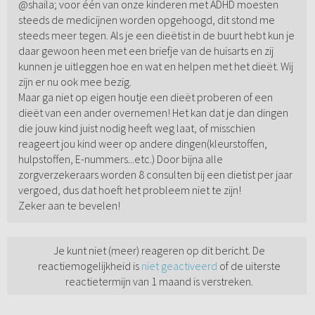
@shaila; voor één van onze kinderen met ADHD moesten
steeds de medicijnen worden opgehoogd, dit stond me
steeds meer tegen. Als je een dieëtist in de buurt hebt kun je
daar gewoon heen met een briefje van de huisarts en zij
kunnen je uitleggen hoe en wat en helpen met het dieët. Wij
zijn er nu ook mee bezig.
Maar ga niet op eigen houtje een dieët proberen of een
dieët van een ander overnemen! Het kan dat je dan dingen
die jouw kind juist nodig heeft weg laat, of misschien
reageert jou kind weer op andere dingen(kleurstoffen,
hulpstoffen, E-nummers...etc.) Door bijna alle
zorgverzekeraars worden 8 consulten bij een dietist per jaar
vergoed, dus dat hoeft het probleem niet te zijn!
Zeker aan te bevelen!
Je kunt niet (meer) reageren op dit bericht. De
reactiemogelijkheid is
niet geactiveerd
of de uiterste
reactietermijn van 1 maand is verstreken.