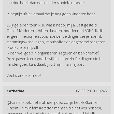
jou kind heeft dan een minder stabiele moeder.
IK begrijp uit je verhaal dat je nog geen kinderen hebt.
26 jr geleden toen ik 10 was is het bij mij al vast gesteld.
Onze 4 kinderen hebben dus een moeder met ADHD. Ik slik
er geen medicijnen voor, hoewel de dingen die je noemt,
stemmingswisselingen, impulsiviteit en ongeremd reageren
ik ook zie bij mijzelf.
Ik ben wel goed in organiseren, regelen en ben creatief.
Deze gaven kan ik goed kwijt in ons gezin. De dingen die ik
minder goed kan, daarbij vult mijn man mij aan.
Veel sterkte er mee!
Catherine
08-05-2010
/ 16:45
@Pannenkoek, het is al heel goed dat je het HERkent en
ERkent ! In mijn familie zitten mensen die het wel hebben,
maar van zichzelf vinden dat het wel meevalt. Met alle