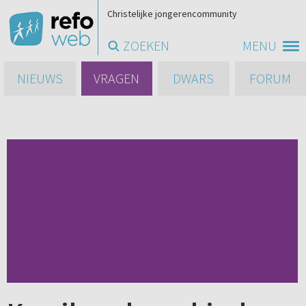
Christelijke jongerencommunity
ZOEKEN
MENU
NIEUWS
VRAGEN
DWARS
FORUM