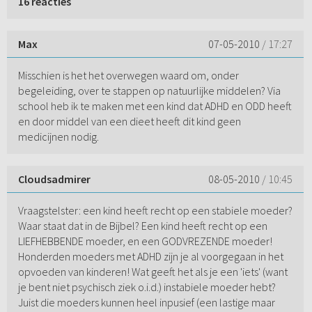
16 reacties
Max
07-05-2010
/ 17:27
Misschien is het het overwegen waard om, onder
begeleiding, over te stappen op natuurlijke middelen? Via
school heb ik te maken met een kind dat ADHD en ODD heeft
en door middel van een dieet heeft dit kind geen
medicijnen nodig.
Cloudsadmirer
08-05-2010
/ 10:45
Vraagstelster: een kind heeft recht op een stabiele moeder?
Waar staat dat in de Bijbel? Een kind heeft recht op een
LIEFHEBBENDE moeder, en een GODVREZENDE moeder!
Honderden moeders met ADHD zijn je al voorgegaan in het
opvoeden van kinderen! Wat geeft het als je een 'iets' (want
je bent niet psychisch ziek o.i.d.) instabiele moeder hebt?
Juist die moeders kunnen heel inpusief (een lastige maar