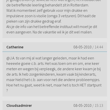
de betreffende leerling behandelt zit in Rotterdam.
Wat ik momenteel zelf gebruik voor mijn drukke en
impulsieve zoon is visolie (omga 3 vetzuren). Dit haalt de
pieken van zijn drukke gedrag eraf.
Als je de info van het betreffende instituut wilt moet je dit
even aangeven. Na de vakantie wil ik je dit wel mailen.
Catherine
08-05-2010
/ 14:44
@J.A. tis van mij al wat langer geleden, maar ik had een
heeeele goeie c.b. arts. Het was toen om en om, ene keer
meten en wegen bij verpleegk, de andere keer kwam je bij
de arts. Ik heb zorgenkinderen, kwam vaak bij kinderarts,
maar hield het c.b. aan voor net die andere probleempjes.
Hoe het nu gaat, weet ik niet, maar het is toch HET startpunt
?
Cloudsadmirer
08-05-2010
/ 15:13