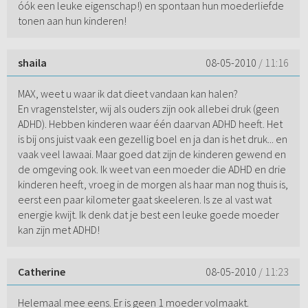
óók een leuke eigenschap!) en spontaan hun moederliefde
tonen aan hun kinderen!
shaila
08-05-2010
/ 11:16
MAX, weet u waar ik dat dieet vandaan kan halen?
En vragenstelster, wij als ouders zijn ook allebei druk (geen
ADHD). Hebben kinderen waar één daarvan ADHD heeft. Het
is bij ons juist vaak een gezellig boel en ja dan is het druk... en
vaak veel lawaai. Maar goed dat zijn de kinderen gewend en
de omgeving ook. Ik weet van een moeder die ADHD en drie
kinderen heeft, vroeg in de morgen als haar man nog thuis is,
eerst een paar kilometer gaat skeeleren. Is ze al vast wat
energie kwijt. Ik denk dat je best een leuke goede moeder
kan zijn met ADHD!
Catherine
08-05-2010
/ 11:23
Helemaal mee eens. Er is geen 1 moeder volmaakt.