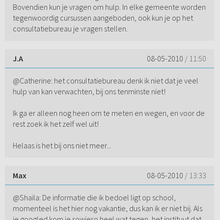
Bovendien kun je vragen om hulp. In elke gemeente worden
tegenwoordig cursussen aangeboden, ook kun je op het
consultatiebureau je vragen stellen.
J.A
08-05-2010
/ 11:50
@Catherine: het consultatiebureau denk ik niet dat je veel
hulp van kan verwachten, bij ons tenminste niet!
Ik ga er alleen nog heen om te meten en wegen, en voor de
rest zoek ik het zelf wel uit!
Helaas is het bij ons niet meer...
Max
08-05-2010
/ 13:33
@Shaila: De informatie die ik bedoel ligt op school,
momenteel is het hier nog vakantie, dus kan ik er niet bij. Als
je googled kom je sowieso heel wat tegen, het instituut dat