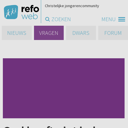
Christelijke jongerencommunity
ZOEKEN
MENU
NIEUWS
VRAGEN
DWARS
FORUM