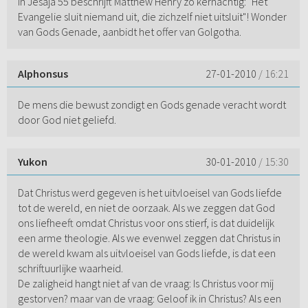
In Jesaja 55 beschrijft Matthew Henry zo kernachtig: "Het
Evangelie sluit niemand uit, die zichzelf niet uitsluit"! Wonder
van Gods Genade, aanbidt het offer van Golgotha.
Alphonsus
27-01-2010
/ 16:21
De mens die bewust zondigt en Gods genade veracht wordt
door God niet geliefd.
Yukon
30-01-2010
/ 15:30
Dat Christus werd gegeven is het uitvloeisel van Gods liefde
tot de wereld, en niet de oorzaak. Als we zeggen dat God
ons liefheeft omdat Christus voor ons stierf, is dat duidelijk
een arme theologie. Als we evenwel zeggen dat Christus in
de wereld kwam als uitvloeisel van Gods liefde, is dat een
schriftuurlijke waarheid.
De zaligheid hangt niet af van de vraag: Is Christus voor mij
gestorven? maar van de vraag: Geloof ik in Christus? Als een