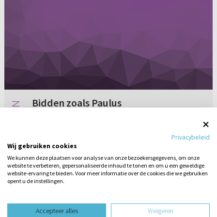
Bidden zoals Paulus
Ik meet vaak mijn gebed aan het gebed van
Paulus, vurig, lang en ernstig. Vaak heb ik maar
Privacybeleid
een zin of een zucht, of woord. Dan is er altijd
Wij gebruiken cookies
de aanvechting dat ik niet echt bid zoals hem,
We kunnen deze plaatsen voor analyse van onze bezoekersgegevens, om onze
hoe moet ik h...
website te verbeteren, gepersonaliseerde inhoud te tonen en om u een geweldige
Geen reacties
26-01-2009
website-ervaring te bieden. Voor meer informatie over de cookies die we gebruiken
opent u de instellingen.
Stel hier
een vraag
Accepteer alles
Weigeren
design website door