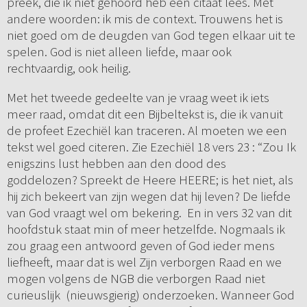
preek, die ik niet gehoord heb een citaat lees. Met
andere woorden: ik mis de context. Trouwens het is
niet goed om de deugden van God tegen elkaar uit te
spelen. God is niet alleen liefde, maar ook
rechtvaardig, ook heilig.
Met het tweede gedeelte van je vraag weet ik iets
meer raad, omdat dit een Bijbeltekst is, die ik vanuit
de profeet Ezechiël kan traceren. Al moeten we een
tekst wel goed citeren. Zie Ezechiël 18 vers 23 : “Zou Ik
enigszins lust hebben aan den dood des
goddelozen? Spreekt de Heere HEERE; is het niet, als
hij zich bekeert van zijn wegen dat hij leven? De liefde
van God vraagt wel om bekering. En in vers 32 van dit
hoofdstuk staat min of meer hetzelfde. Nogmaals ik
zou graag een antwoord geven of God ieder mens
liefheeft, maar dat is wel Zijn verborgen Raad en we
mogen volgens de NGB die verborgen Raad niet
curieuslijk (nieuwsgierig) onderzoeken. Wanneer God