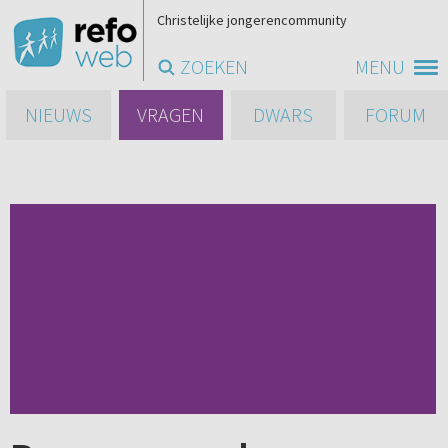
Christelijke jongerencommunity
ZOEKEN
MENU
NIEUWS
VRAGEN
DWARS
FORUM