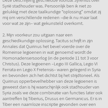
Deze beschrijving geschiedde voordat Syrenius over
Syrië stadhouder was. Persoonlijk ben ik niet zo
gelukkig met deze taalkundige “oplossing” omdat zij
mij om verschillende redenen –die ik nu maar laat
voor wat ze zijn– wat gekunsteld overkomt.
2. Mijn voorkeur zou uitgaan naar een
geschiedkundige oplossing. Tacitus schrijft in zijn
Annales dat Quirinus het bevel voerde over de
Romeinse legioenen in wat genoemd wordt de
Homonadensersoorlog (in de periode 11 tot 3 voor
Christus). Deze legioenen –Legio III Gallica, Legio VI
Ferrata en Legio X Fretensis– waren gelegerd in Syria
en bevonden zich het dichtst bij het strijdtoneel. Als
Quirinus opperbevelhebber van deze legioenen is
geweest dan is hij waarschijnlijk ook stadhouder van
Syria zoals we deze combinatie van functies later ook
aantreffen bij Tiberius, Drusus en Germanicus. Er is in
Tiber een naamloze inscriptie gevonden over een