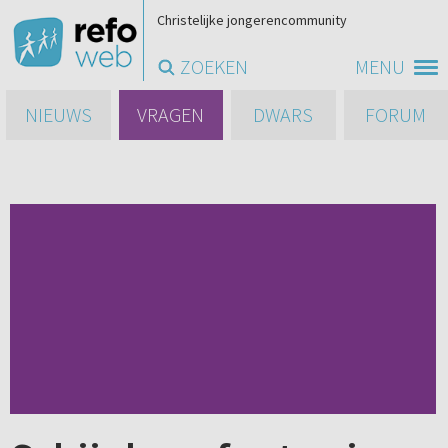
Christelijke jongerencommunity
ZOEKEN
MENU
NIEUWS
VRAGEN
DWARS
FORUM