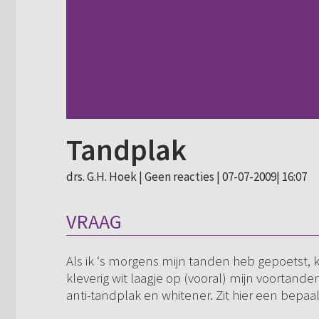
Tandplak
drs. G.H. Hoek |
Geen reacties
| 07-07-2009| 16:07
VRAAG
Als ik ‘s morgens mijn tanden heb gepoetst, k
kleverig wit laagje op (vooral) mijn voortande
anti-tandplak en whitener. Zit hier een bepaa