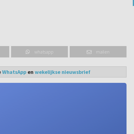
whatsapp
mailen
e
WhatsApp
en
wekelijkse nieuwsbrief