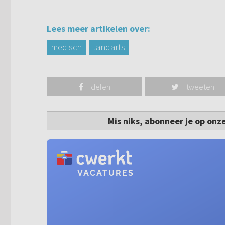
Lees meer artikelen over:
medisch
tandarts
delen
tweeten
Mis niks, abonneer je op onz