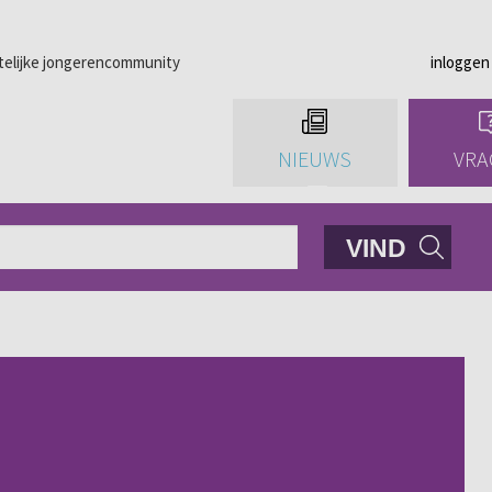
telijke jongerencommunity
inloggen
NIEUWS
VRA
VIND