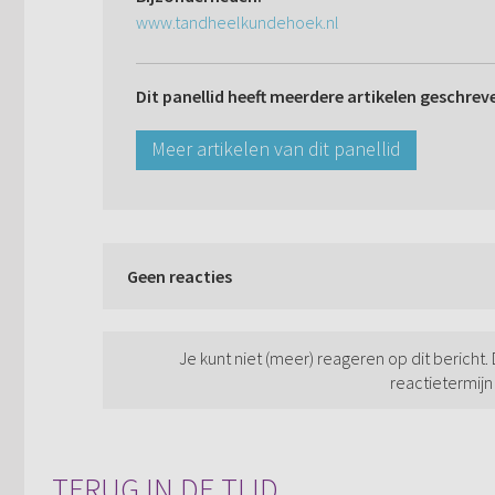
www.tandheelkundehoek.nl
Dit panellid heeft meerdere artikelen geschrev
Meer artikelen van dit panellid
Geen reacties
Je kunt niet (meer) reageren op dit bericht.
reactietermijn
TERUG IN DE TIJD