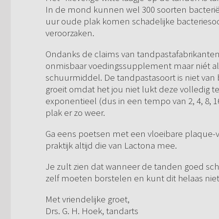
In de mond kunnen wel 300 soorten bacteriën
uur oude plak komen schadelijke bacteriesoo
veroorzaken.
Ondanks de claims van tandpastafabrikanten zi
onmisbaar voedingssupplement maar niét als 
schuurmiddel. De tandpastasoort is niet van b
groeit omdat het jou niet lukt deze volledig 
exponentieel (dus in een tempo van 2, 4, 8, 1
plak er zo weer.
Ga eens poetsen met een vloeibare plaque-ver
praktijk altijd die van Lactona mee.
Je zult zien dat wanneer de tanden goed schoo
zelf moeten borstelen en kunt dit helaas ni
Met vriendelijke groet,
Drs. G. H. Hoek, tandarts