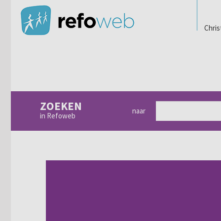
Chris
ZOEKEN
naar
in Refoweb