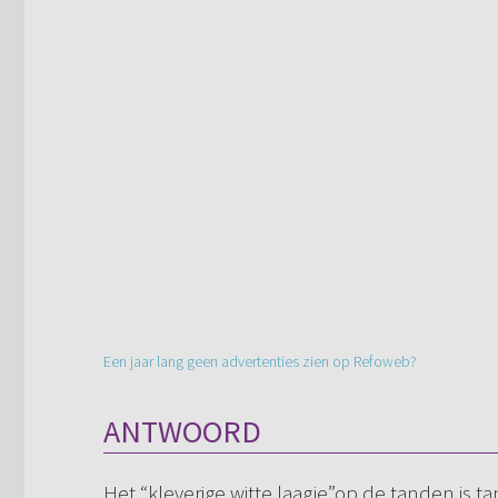
Een jaar lang geen advertenties zien op Refoweb?
ANTWOORD
Het “kleverige witte laagje”op de tanden is t