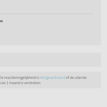
en
 De reactiemogelijkheid is
niet geactiveerd
of de uiterste
 van 1 maand is verstreken.