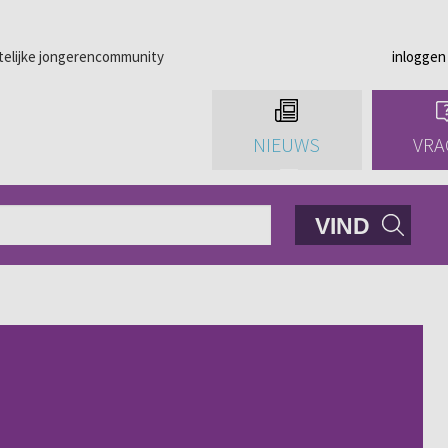
telijke jongerencommunity
inloggen
NIEUWS
VRA
VIND