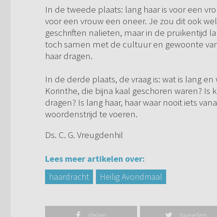
In de tweede plaats: lang haar is voor een v
voor een vrouw een oneer. Je zou dit ook wel
geschriften nalieten, maar in de pruikentijd 
toch samen met de cultuur en gewoonte van e
haar dragen.
In de derde plaats, de vraag is: wat is lang en
Korinthe, die bijna kaal geschoren waren? I
dragen? Is lang haar, haar waar nooit iets va
woordenstrijd te voeren.
Ds. C. G. Vreugdenhil
Lees meer artikelen over:
haardracht
Heilig Avondmaal
delen
tweeten