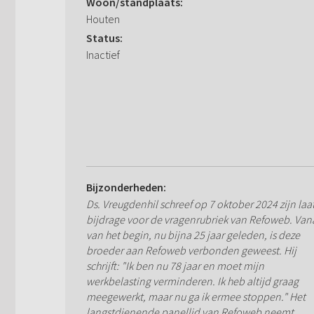
Woon/standplaats:
Houten
Status:
Inactief
Bijzonderheden:
Ds. Vreugdenhil schreef op 7 oktober 2024 zijn laa
bijdrage voor de vragenrubriek van Refoweb. Van
van het begin, nu bijna 25 jaar geleden, is deze
broeder aan Refoweb verbonden geweest. Hij
schrijft: "Ik ben nu 78 jaar en moet mijn
werkbelasting verminderen. Ik heb altijd graag
meegewerkt, maar nu ga ik ermee stoppen." Het
langstdienende panellid van Refoweb neemt