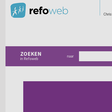
Chris
ZOEKEN
naar
in Refoweb