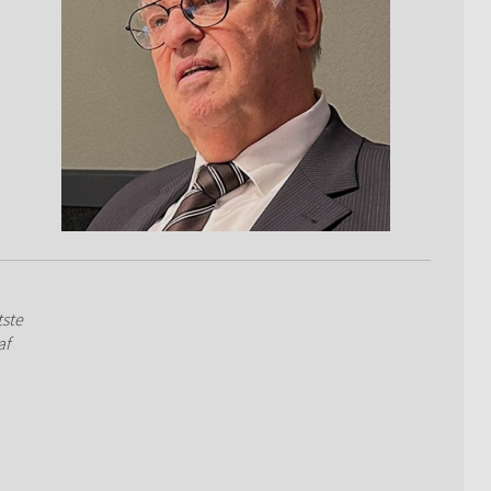
tste
af