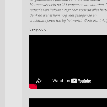
hiermee afscheid na 231 vragen en antwoorden. 
redactie van Refoweb zegt hem voor dit alles harte
dank en wenst hem nog veel gezegende en
vruchtbare jaren toe bij het werk in Gods Koninkrij
Bekijk ook: