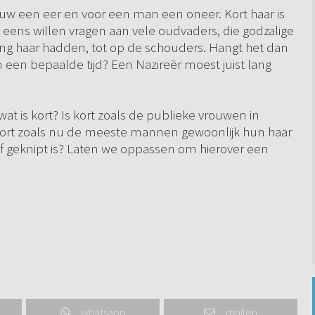
rouw een eer en voor een man een oneer. Kort haar is
 eens willen vragen aan vele oudvaders, die godzalige
lang haar hadden, tot op de schouders. Hangt het dan
en bepaalde tijd? Een Nazireër moest juist lang
 wat is kort? Is kort zoals de publieke vrouwen in
s kort zoals nu de meeste mannen gewoonlijk hun haar
naf geknipt is? Laten we oppassen om hierover een
whatsapp
mailen