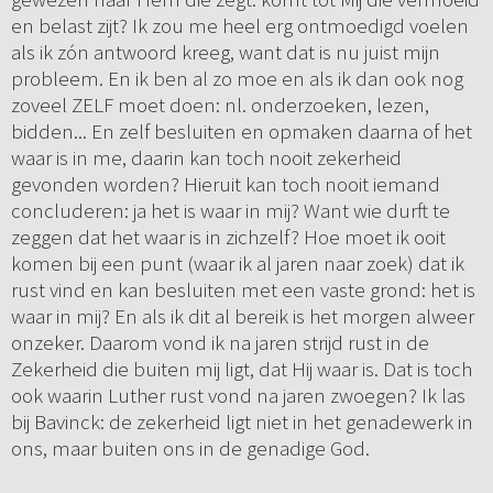
en belast zijt? Ik zou me heel erg ontmoedigd voelen
als ik zón antwoord kreeg, want dat is nu juist mijn
probleem. En ik ben al zo moe en als ik dan ook nog
zoveel ZELF moet doen: nl. onderzoeken, lezen,
bidden... En zelf besluiten en opmaken daarna of het
waar is in me, daarin kan toch nooit zekerheid
gevonden worden? Hieruit kan toch nooit iemand
concluderen: ja het is waar in mij? Want wie durft te
zeggen dat het waar is in zichzelf? Hoe moet ik ooit
komen bij een punt (waar ik al jaren naar zoek) dat ik
rust vind en kan besluiten met een vaste grond: het is
waar in mij? En als ik dit al bereik is het morgen alweer
onzeker. Daarom vond ik na jaren strijd rust in de
Zekerheid die buiten mij ligt, dat Hij waar is. Dat is toch
ook waarin Luther rust vond na jaren zwoegen? Ik las
bij Bavinck: de zekerheid ligt niet in het genadewerk in
ons, maar buiten ons in de genadige God.