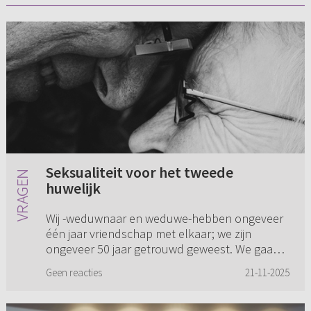
Seksualiteit voor het tweede
huwelijk
Wij -weduwnaar en weduwe-hebben ongeveer
één jaar vriendschap met elkaar; we zijn
ongeveer 50 jaar getrouwd geweest. We gaan
af en toe enkele dagen naar een hotel en we
Geen reacties
21-11-2025
overnachten samen op één kamer....