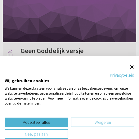
Geen Goddelijk versje
Ik was vrijdag 17 oktober bij de
jongerendebatavond in Utrecht en daar zei u
Privacybeleid
het volgende: "Muziek is in te delen in vier
Wij gebruiken cookies
stukken: wereldse, satanische, Goddelijke en
We kunnen deze plaatsen voor analyse van onze bezoekersgegevens, om onze
...", het vierde ben ik even kwij...
website te verbeteren, gepersonaliseerde inhoud te tonen en om u een geweldige
Geen reacties
21-11-2003
website-ervaring te bieden. Voor meer informatie over de cookies die we gebruiken
opent u de instellingen.
Stel hier
een vraag
design website door
Accepteer alles
Weigeren
website-ontwikkeling door
Nee, pas aan