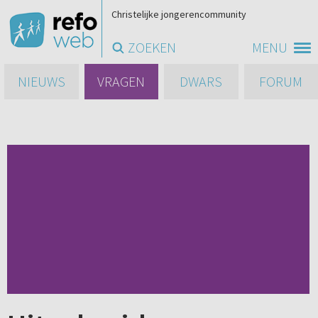
Christelijke jongerencommunity
ZOEKEN
MENU
NIEUWS
VRAGEN
DWARS
FORUM