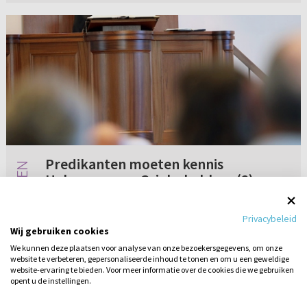
Predikanten moeten kennis
Hebreeuws en Grieks hebben (2)
Aan ds. R. W. Mulder. Deze vraag stel ik n.a.v.
Privacybeleid
"Predikanten moeten kennis Hebreeuws en
Wij gebruiken cookies
Griek hebben". Hoe kijkt u dan naar
We kunnen deze plaatsen voor analyse van onze bezoekersgegevens, om onze
predikanten van nu in andere kerkverbanden
website te verbeteren, gepersonaliseerde inhoud te tonen en om u een geweldige
Geen reacties
23-06-2023
die weinig tot geen kennis hebben...
website-ervaring te bieden. Voor meer informatie over de cookies die we gebruiken
opent u de instellingen.
Stel hier