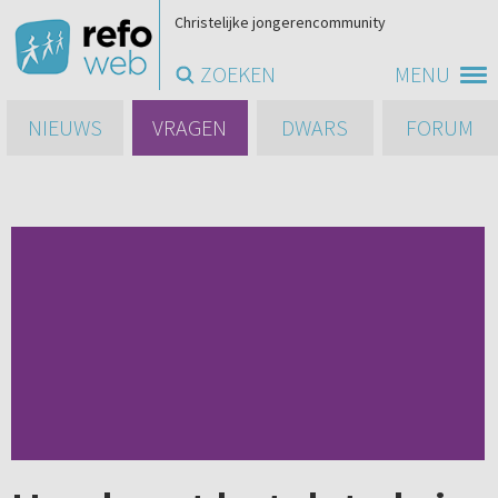
Christelijke jongerencommunity
ZOEKEN
MENU
NIEUWS
VRAGEN
DWARS
FORUM