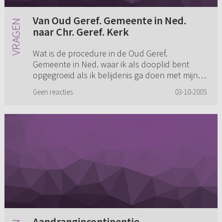
Van Oud Geref. Gemeente in Ned.
naar Chr. Geref. Kerk
Wat is de procedure in de Oud Geref.
Gemeente in Ned. waar ik als dooplid bent
opgegroeid als ik belijdenis ga doen met mijn
vriend in de Chr. Geref. Kerk? Moet dan mijn
Geen reacties
03-10-2005
dooplidmaatschap opzeggen in d...
Aandrangincontinentie