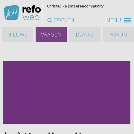
Christelijke jongerencommunity
ZOEKEN
MENU
NIEUWS
VRAGEN
DWARS
FORUM