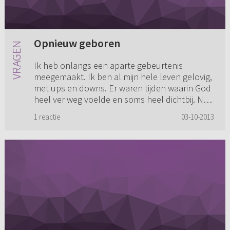
Opnieuw geboren
Ik heb onlangs een aparte gebeurtenis
meegemaakt. Ik ben al mijn hele leven gelovig,
met ups en downs. Er waren tijden waarin God
heel ver weg voelde en soms heel dichtbij. Nu
heb ik onlangs het gevoe...
1 reactie
03-10-2013