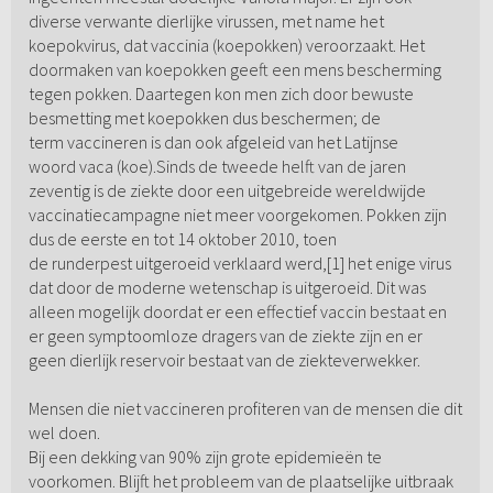
diverse verwante dierlijke virussen, met name het
koepokvirus, dat vaccinia (koepokken) veroorzaakt. Het
doormaken van koepokken geeft een mens bescherming
tegen pokken. Daartegen kon men zich door bewuste
besmetting met koepokken dus beschermen; de
term vaccineren is dan ook afgeleid van het Latijnse
woord vaca (koe).Sinds de tweede helft van de jaren
zeventig is de ziekte door een uitgebreide wereldwijde
vaccinatiecampagne niet meer voorgekomen. Pokken zijn
dus de eerste en tot 14 oktober 2010, toen
de runderpest uitgeroeid verklaard werd,[1] het enige virus
dat door de moderne wetenschap is uitgeroeid. Dit was
alleen mogelijk doordat er een effectief vaccin bestaat en
er geen symptoomloze dragers van de ziekte zijn en er
geen dierlijk reservoir bestaat van de ziekteverwekker.
Mensen die niet vaccineren profiteren van de mensen die dit
wel doen.
Bij een dekking van 90% zijn grote epidemieën te
voorkomen. Blijft het probleem van de plaatselijke uitbraak