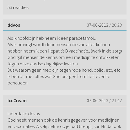
53 reacties
ddvos
07-06-2013
/ 20:23
Als ik hoofdpijn heb neem ik een paracetamol...
Als ik omringt wordt door mensen die van alles kunnen
hebben neem ik een Hepatitis B vaccinatie.. (werk in de zorg)
God gaf mensen de kennis om een medicijn te ontwikkelen
tegen onze aardse dagelijkse kwalen.
Dus waarom geen medicijn tegen rode hond, polio, etc, etc.
Ik ben blij met alles wat God ons geeft om het leven te
behouden.
IceCream
07-06-2013
/ 21:42
Inderdaad ddvos.
God heeft mensen ook de kennis gegeven voor medicijnen
en vaccinaties. Als Hij ziekte op je pad brengt, kan Hij dat ook