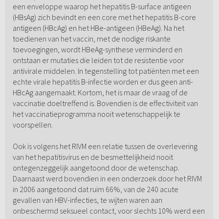
een enveloppe waarop het hepatitis B-surface antigeen
(HBsAg) zich bevindt en een core met het hepatitis B-core
antigeen (HBcAg) en het HBe-antigeen (HBeAg). Na het
toedienen van het vaccin, met de nodige riskante
toevoegingen, wordt HBeAg-synthese verminderd en
ontstaan er mutaties die leiden tot de resistentie voor
antivirale middelen. In tegenstelling tot patiënten met een
echte virale hepatitis B-infectie worden er dus geen anti-
HBcAg aangemaakt. Kortom, het is maar de vraag of de
vaccinatie doeltreffend is. Bovendien is de effectiviteit van
het vaccinatieprogramma nooit wetenschappelijk te
voorspellen.
Ook is volgens het RIVM een relatie tussen de overlevering
van het hepatitisvirus en de besmettelijkheid nooit
ontegenzeggelijk aangetoond door de wetenschap.
Daarnaast werd bovendien in een onderzoek door het RIVM
in 2006 aangetoond dat ruim 66%, van de 240 acute
gevallen van HBV-infecties, te wijten waren aan
onbeschermd seksueel contact, voor slechts 10% werd een