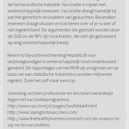
de farmaceutische industrie. Vaccinatie is vrijwel niet
wetenschappelijk bewezen. Vaccinatie draagt namelijk bij
aan het genetisch verzwakken van geslachten. Bovendien
iedereen draagt virussen en bactiëren over of je nu wel of
niet ingeënt bent. De argumenten die gebruikt worden door
de GGD en de NPV zijn loze kreten, die niet zijn gebaseerd
op enig wetenschappelijk bewijs.
Neem nu bijvoorbeeld inenting Hepatitis B voor
verpleegkundigen is wetenschappelijk nooit onderbouwd
geweest. De rapportages van het RIVM zijn prognoses en op
basis van een statistische trukendoos worden miljoenen
ingeënt. Zoek het zelf maar eens op.
Jarenlang vechten professoren en doctoren wereldwijd
tegen het vaccinatieprogramma:
http://www.vaccinvrij.nl/pages/hoofdstuk4.html
http://www.sayingnotovaccines.com/
http://www.thehealthyhomeeconomist.com/six-reasons-to-
say-no-to-vaccination/