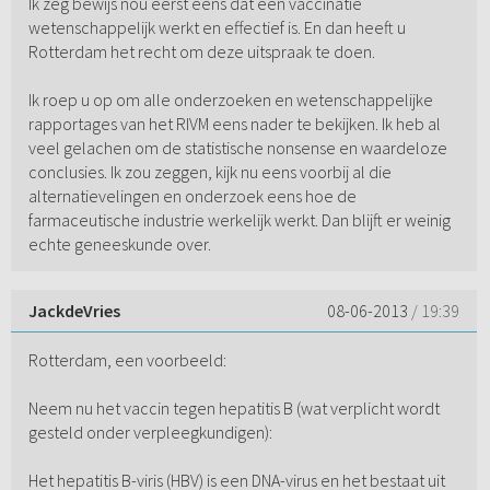
Ik zeg bewijs nou eerst eens dat een vaccinatie
wetenschappelijk werkt en effectief is. En dan heeft u
Rotterdam het recht om deze uitspraak te doen.
Ik roep u op om alle onderzoeken en wetenschappelijke
rapportages van het RIVM eens nader te bekijken. Ik heb al
veel gelachen om de statistische nonsense en waardeloze
conclusies. Ik zou zeggen, kijk nu eens voorbij al die
alternatievelingen en onderzoek eens hoe de
farmaceutische industrie werkelijk werkt. Dan blijft er weinig
echte geneeskunde over.
JackdeVries
08-06-2013
/ 19:39
Rotterdam, een voorbeeld:
Neem nu het vaccin tegen hepatitis B (wat verplicht wordt
gesteld onder verpleegkundigen):
Het hepatitis B-viris (HBV) is een DNA-virus en het bestaat uit