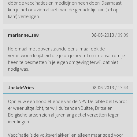
dóór de vaccinaties en medicijnen heen doen. Daarnaast
kun je het ook zien als iets wat de genadetijd kan (let op:
kan!) verlengen.
marianne1188
08-06-2013
/ 09:09
Helemaal met bovenstaande eens, maar ook de
verantwoordelijkheid die je op je neemt om mensen om je
heen te besmetten in je eigen omgeving terwijl dat niet
nodig was.
JackdeVries
08-06-2013
/ 13:44
Opnieuw een hoop ellende van de NPV. De bible belt wordt
er weer uitgelicht, terwijl duizenden Duitse, Britse en
Belgische artsen zich al jarenlang actief verzetten tegen
inentingen.
Vaccinatie is de volksverlakkerij en alleen maar goed voor