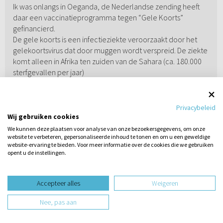
Ik was onlangs in Oeganda, de Nederlandse zending heeft
daar een vaccinatieprogramma tegen “Gele Koorts”
gefinancierd.
De gele koorts is een infectieziekte veroorzaakt door het
gelekoortsvirus dat door muggen wordt verspreid. De ziekte
komt alleen in Afrika ten zuiden van de Sahara (ca. 180.000
sterfgevallen per jaar)
De ziekte verloopt meestal subklinisch, minder dan een
kwart van de patiënten krijgt symptomen van gele koorts. De
sterfte kan wel tot twintig procent of meer van alle
Privacybeleid
patiënten oplopen, mede afhankelijk van de virulentie van
Wij gebruiken cookies
het virus. De incubatietijd is vrij kort met 3-6 dagen. Hierna
We kunnen deze plaatsen voor analyse van onze bezoekersgegevens, om onze
website te verbeteren, gepersonaliseerde inhoud te tonen en om u een geweldige
ontstaan de klachten die uiteen kunnen lopen van de
website-ervaring te bieden. Voor meer informatie over de cookies die we gebruiken
klachten van een 'griepje' tot een ernstige hemorragische
opent u de instellingen.
koorts. De klachten beginnen acuut en zijn meestal hoge
koorts, spierpijn, algehele malaise, hoofdpijn, misselijkheid,
braken en mogelijk geelzucht. De polsslag is vaak langzamer
Accepteer alles
Weigeren
dan verwacht. Hierna treedt een herstel op waarna een
Nee, pas aan
klein deel van de patiënten enkele uren tot een dag later
alsnog ernstige ziekteverschijnselen krijgt. De klachten zijn