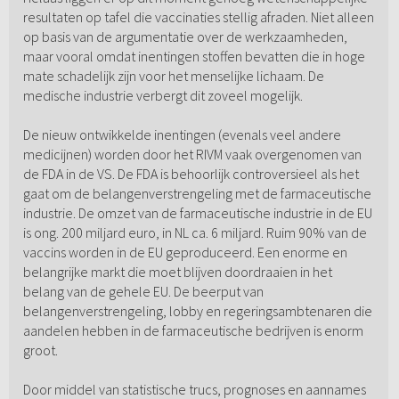
resultaten op tafel die vaccinaties stellig afraden. Niet alleen
op basis van de argumentatie over de werkzaamheden,
maar vooral omdat inentingen stoffen bevatten die in hoge
mate schadelijk zijn voor het menselijke lichaam. De
medische industrie verbergt dit zoveel mogelijk.
De nieuw ontwikkelde inentingen (evenals veel andere
medicijnen) worden door het RIVM vaak overgenomen van
de FDA in de VS. De FDA is behoorlijk controversieel als het
gaat om de belangenverstrengeling met de farmaceutische
industrie. De omzet van de farmaceutische industrie in de EU
is ong. 200 miljard euro, in NL ca. 6 miljard. Ruim 90% van de
vaccins worden in de EU geproduceerd. Een enorme en
belangrijke markt die moet blijven doordraaien in het
belang van de gehele EU. De beerput van
belangenverstrengeling, lobby en regeringsambtenaren die
aandelen hebben in de farmaceutische bedrijven is enorm
groot.
Door middel van statistische trucs, prognoses en aannames