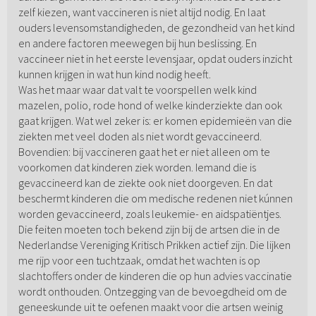
zelf kiezen, want vaccineren is niet altijd nodig. En laat
ouders levensomstandigheden, de gezondheid van het kind
en andere factoren meewegen bij hun beslissing. En
vaccineer niet in het eerste levensjaar, opdat ouders inzicht
kunnen krijgen in wat hun kind nodig heeft.
Was het maar waar dat valt te voorspellen welk kind
mazelen, polio, rode hond of welke kinderziekte dan ook
gaat krijgen. Wat wel zeker is: er komen epidemieën van die
ziekten met veel doden als niet wordt gevaccineerd.
Bovendien: bij vaccineren gaat het er niet alleen om te
voorkomen dat kinderen ziek worden. Iemand die is
gevaccineerd kan de ziekte ook niet doorgeven. En dat
beschermt kinderen die om medische redenen niet kúnnen
worden gevaccineerd, zoals leukemie- en aidspatiëntjes.
Die feiten moeten toch bekend zijn bij de artsen die in de
Nederlandse Vereniging Kritisch Prikken actief zijn. Die lijken
me rijp voor een tuchtzaak, omdat het wachten is op
slachtoffers onder de kinderen die op hun advies vaccinatie
wordt onthouden. Ontzegging van de bevoegdheid om de
geneeskunde uit te oefenen maakt voor die artsen weinig