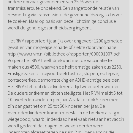
andere oorzaak gevonden en van 25 % was de
transmissieroute onbekend. Een aangetoonde relatie van
besmetting via transmissie in de gezondheidszorg is dus ver
te zoeken. Maar op basis van deze lichtzinnige conclusie
wordt de gehele gezondheidszorg ingeënt.
Het RIVM rapporteert jaarlijks over ongeveer 1200 gemelde
gevallen van mogelijke schade of ziekte door vaccinatie.
http://www.rivm.nl/bibliotheek/rapporten/000001007.pdf
Volgens het RIVM heeft driekwart met de vaccinatie te
maken dus 4500, waarvan de helft ernstige zaken dus 2250.
Ernstige zaken zijn bijvoorbeeld astma, stuipen, epilepsie,
contactverlies, darmontsteking en ADHD-achtige beelden.
Het RIVM stelt dat deze kinderen altijd weer beter worden.
De ouders ontkennen dit ten stelligste. Het RIVM meldt 5 tot
10 overleden kinderen per jaar. Als dat er ook 5 keer meer
zijn dan gaat het om 25 tot 50 kinderen per jaar. De
overleden kinderen komen meestal in de boeken als t.g.v.
wiegedood, waarbij inderdaad heel vaak niet aan het vaccin
wordt gedacht dat dagen tot weken eerder werd
ingespoten.Afgezet tegen de ruim 2 miljoen vaccins die