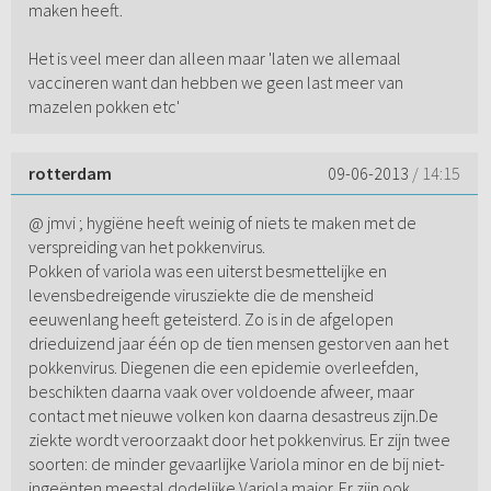
maken heeft.
Het is veel meer dan alleen maar 'laten we allemaal
vaccineren want dan hebben we geen last meer van
mazelen pokken etc'
rotterdam
09-06-2013
/ 14:15
@ jmvi ; hygiëne heeft weinig of niets te maken met de
verspreiding van het pokkenvirus.
Pokken of variola was een uiterst besmettelijke en
levensbedreigende virusziekte die de mensheid
eeuwenlang heeft geteisterd. Zo is in de afgelopen
drieduizend jaar één op de tien mensen gestorven aan het
pokkenvirus. Diegenen die een epidemie overleefden,
beschikten daarna vaak over voldoende afweer, maar
contact met nieuwe volken kon daarna desastreus zijn.De
ziekte wordt veroorzaakt door het pokkenvirus. Er zijn twee
soorten: de minder gevaarlijke Variola minor en de bij niet-
ingeënten meestal dodelijke Variola major. Er zijn ook