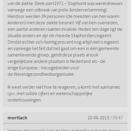
van de ziekte. Denk aan I1971 – Staphorst was wereldnieuws
vanwege een uitbraak van polio (kinderverlamming).
Hierdoor werden 39 personen (de meesten van hen waren
kinderen) met deze ziekte besmet. Vijf van hen overleden,
een aantal anderen raakten invalide. Heden ten dage ligt de
situatie anders en zijn de meeste Staphorsters ingeënt.
Omdat echter zo'n twintig procent nog altijd niet is ingeënt
en vanwege het feit dat het gaat om een in één gemeente
samenlevende groep, geldt deze plaats alsook
vergelijkbare andere plaatsen in Nederland als - de
enige Europese - risicogebieden voor
de Wereldgezondheidsorganisatie.
Ik weet verder niet hoe te reageren, u komt met aannames
i.p.v. met solide cijfers en wetenschappelijke
onderbouwingen.
mortlach
10-06-2013
/ 09:47
Volgens mij spreekt Jack de Vries zichzelf een beetje tegen,