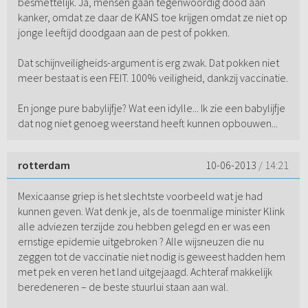
besmettelijk. Ja, mensen gaan tegenwoordig dood aan
kanker, omdat ze daar de KANS toe krijgen omdat ze niet op
jonge leeftijd doodgaan aan de pest of pokken.
Dat schijnveiligheids-argument is erg zwak. Dat pokken niet
meer bestaat is een FEIT. 100% veiligheid, dankzij vaccinatie.
En jonge pure babylijfje? Wat een idylle... Ik zie een babylijfje
dat nog niet genoeg weerstand heeft kunnen opbouwen...
rotterdam
10-06-2013
/ 14:21
Mexicaanse griep is het slechtste voorbeeld wat je had
kunnen geven. Wat denk je, als de toenmalige minister Klink
alle adviezen terzijde zou hebben gelegd en er was een
ernstige epidemie uitgebroken ? Alle wijsneuzen die nu
zeggen tot de vaccinatie niet nodig is geweest hadden hem
met pek en veren het land uitgejaagd. Achteraf makkelijk
beredeneren – de beste stuurlui staan aan wal.