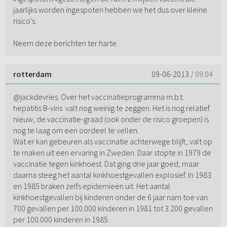
jaarlijks worden ingespoten hebben we het dus over kleine
risico’s.
Neem deze berichten ter harte.
rotterdam
09-06-2013
/ 09:04
@jackdevries. Over het vaccinatieprogramma m.b.t.
hepatitis B-viris valt nog weinig te zeggen. Het is nog relatief
nieuw, de vaccinatie-graad (ook onder de risico groepen) is
nog te laag om een oordeel te vellen.
Wat er kan gebeuren als vaccinatie achterwege blijft, valt op
te maken uit een ervaring in Zweden. Daar stopte in 1979 de
vaccinatie tegen kinkhoest. Dat ging drie jaar goed, maar
daarna steeg het aantal kinkhoestgevallen explosief. In 1983
en 1985 braken zelfs epidemieën uit. Het aantal
kinkhoestgevallen bij kinderen onder de 6 jaar nam toe van
700 gevallen per 100.000 kinderen in 1981 tot 3.200 gevallen
per 100.000 kinderen in 1985.