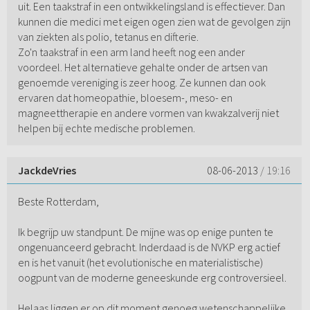
uit. Een taakstraf in een ontwikkelingsland is effectiever. Dan
kunnen die medici met eigen ogen zien wat de gevolgen zijn
van ziekten als polio, tetanus en difterie.
Zo'n taakstraf in een arm land heeft nog een ander
voordeel. Het alternatieve gehalte onder de artsen van
genoemde vereniging is zeer hoog. Ze kunnen dan ook
ervaren dat homeopathie, bloesem-, meso- en
magneettherapie en andere vormen van kwakzalverij niet
helpen bij echte medische problemen.
JackdeVries
08-06-2013
/ 19:16
Beste Rotterdam,
Ik begrijp uw standpunt. De mijne was op enige punten te
ongenuanceerd gebracht. Inderdaad is de NVKP erg actief
en is het vanuit (het evolutionische en materialistische)
oogpunt van de moderne geneeskunde erg controversieel.
Helaas liggen er op dit moment genoeg wetenschappelijke