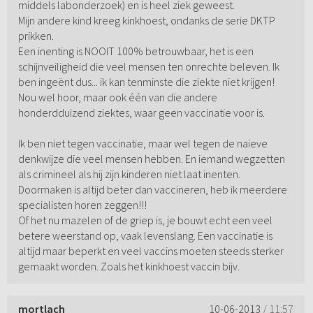
middels labonderzoek) en is heel ziek geweest.
Mijn andere kind kreeg kinkhoest, ondanks de serie DKTP
prikken.
Een inenting is NOOIT 100% betrouwbaar, het is een
schijnveiligheid die veel mensen ten onrechte beleven. Ik
ben ingeënt dus... ik kan tenminste die ziekte niet krijgen!
Nou wel hoor, maar ook één van die andere
honderdduizend ziektes, waar geen vaccinatie voor is.
Ik ben niet tegen vaccinatie, maar wel tegen de naieve
denkwijze die veel mensen hebben. En iemand wegzetten
als crimineel als hij zijn kinderen niet laat inenten.
Doormaken is altijd beter dan vaccineren, heb ik meerdere
specialisten horen zeggen!!!
Of het nu mazelen of de griep is, je bouwt echt een veel
betere weerstand op, vaak levenslang. Een vaccinatie is
altijd maar beperkt en veel vaccins moeten steeds sterker
gemaakt worden. Zoals het kinkhoest vaccin bijv.
mortlach
10-06-2013
/ 11:57