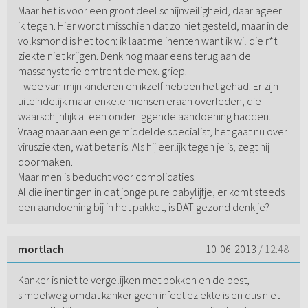
Maar het is voor een groot deel schijnveiligheid, daar ageer
ik tegen. Hier wordt misschien dat zo niet gesteld, maar in de
volksmond is het toch: ik laat me inenten want ik wil die r*t
ziekte niet krijgen. Denk nog maar eens terug aan de
massahysterie omtrent de mex. griep.
Twee van mijn kinderen en ikzelf hebben het gehad. Er zijn
uiteindelijk maar enkele mensen eraan overleden, die
waarschijnlijk al een onderliggende aandoening hadden.
Vraag maar aan een gemiddelde specialist, het gaat nu over
virusziekten, wat beter is. Als hij eerlijk tegen je is, zegt hij
doormaken.
Maar men is beducht voor complicaties.
Al die inentingen in dat jonge pure babylijfje, er komt steeds
een aandoening bij in het pakket, is DAT gezond denk je?
mortlach
10-06-2013
/ 12:48
Kanker is niet te vergelijken met pokken en de pest,
simpelweg omdat kanker geen infectieziekte is en dus niet