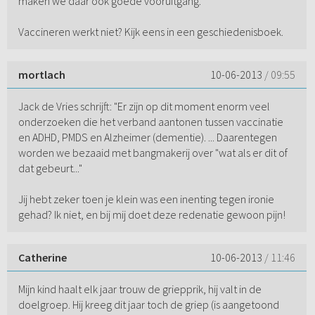
maken we daar ook goede vooruitgang.
Vaccineren werkt niet? Kijk eens in een geschiedenisboek.
mortlach
10-06-2013
/ 09:55
Jack de Vries schrijft: "Er zijn op dit moment enorm veel
onderzoeken die het verband aantonen tussen vaccinatie
en ADHD, PMDS en Alzheimer (dementie). ... Daarentegen
worden we bezaaid met bangmakerij over "wat als er dit of
dat gebeurt..."
Jij hebt zeker toen je klein was een inenting tegen ironie
gehad? Ik niet, en bij mij doet deze redenatie gewoon pijn!
Catherine
10-06-2013
/ 11:46
Mijn kind haalt elk jaar trouw de griepprik, hij valt in de
doelgroep. Hij kreeg dit jaar toch de griep (is aangetoond