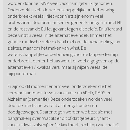
worden door het RIVM veel vaccins in gebruik genomen.
Onderzoekt u zelf, de wetenschappelijke onderbouwing
onderbreekt veelal. Niet voor niets zijn enorm veel
professoren, doctoren, artsen en geneeskundigen in heel NL
en de rest van de EU fel gekant tegen dit beleid. En uiteraard
deze vindt u veelal in de alternatieve hoek. Immers het
gehele medische beleid draait niet om de behandeling van
ziektes, maar om het maken van winst. De
wetenschappelijke onderbouwing voor de langere termijn
onderbreekt echter. Helaas wordt er veel afgegeven op de
alternatieven / kwakzalvers, maar zij wijzen veelal de
pijnpunten aan.
Er zijn op dit moment enorm veel onderzoeken die het
verband aantonen tussen vaccinatie en ADHD, PMDS en
Alzheimer (dementie). Deze onderzoeken worden veel
door de medische wereld achter gehouden en
doodgezwegen. Daarentegen worden we bezaaid met
bangmakerij over "wat als er dit of dat gebeurt...", "anti-
vaccin is kwakzalverij" en "je kind heeft recht op vaccinatie".