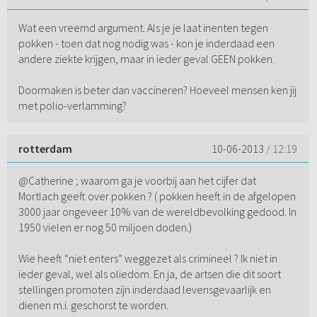
Wat een vreemd argument. Als je je laat inenten tegen
pokken - toen dat nog nodig was - kon je inderdaad een
andere ziekte krijgen, maar in ieder geval GEEN pokken.
Doormaken is beter dan vaccineren? Hoeveel mensen ken jij
met polio-verlamming?
rotterdam
10-06-2013
/ 12:19
@Catherine ; waarom ga je voorbij aan het cijfer dat
Mortlach geeft over pokken ? ( pokken heeft in de afgelopen
3000 jaar ongeveer 10% van de wereldbevolking gedood. In
1950 vielen er nog 50 miljoen doden.)
Wie heeft “niet enters” weggezet als crimineel ? Ik niet in
ieder geval, wel als oliedom. En ja, de artsen die dit soort
stellingen promoten zijn inderdaad levensgevaarlijk en
dienen m.i. geschorst te worden.