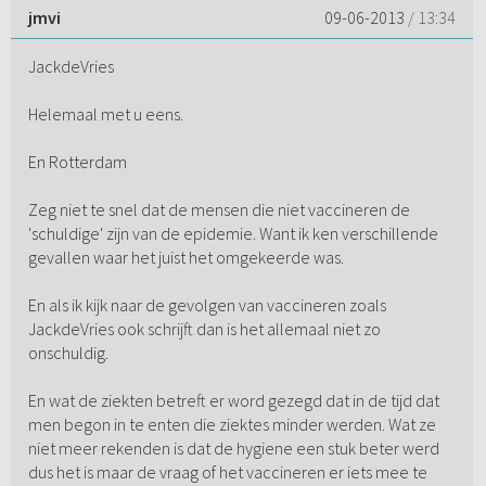
jmvi
09-06-2013
/ 13:34
JackdeVries
Helemaal met u eens.
En Rotterdam
Zeg niet te snel dat de mensen die niet vaccineren de
'schuldige' zijn van de epidemie. Want ik ken verschillende
gevallen waar het juist het omgekeerde was.
En als ik kijk naar de gevolgen van vaccineren zoals
JackdeVries ook schrijft dan is het allemaal niet zo
onschuldig.
En wat de ziekten betreft er word gezegd dat in de tijd dat
men begon in te enten die ziektes minder werden. Wat ze
niet meer rekenden is dat de hygiene een stuk beter werd
dus het is maar de vraag of het vaccineren er iets mee te