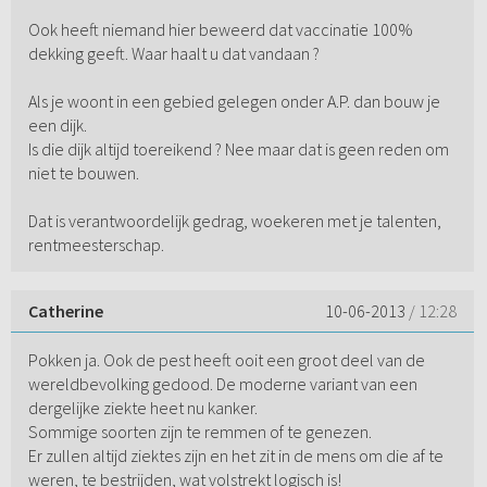
Ook heeft niemand hier beweerd dat vaccinatie 100%
dekking geeft. Waar haalt u dat vandaan ?
Als je woont in een gebied gelegen onder A.P. dan bouw je
een dijk.
Is die dijk altijd toereikend ? Nee maar dat is geen reden om
niet te bouwen.
Dat is verantwoordelijk gedrag, woekeren met je talenten,
rentmeesterschap.
Catherine
10-06-2013
/ 12:28
Pokken ja. Ook de pest heeft ooit een groot deel van de
wereldbevolking gedood. De moderne variant van een
dergelijke ziekte heet nu kanker.
Sommige soorten zijn te remmen of te genezen.
Er zullen altijd ziektes zijn en het zit in de mens om die af te
weren, te bestrijden, wat volstrekt logisch is!