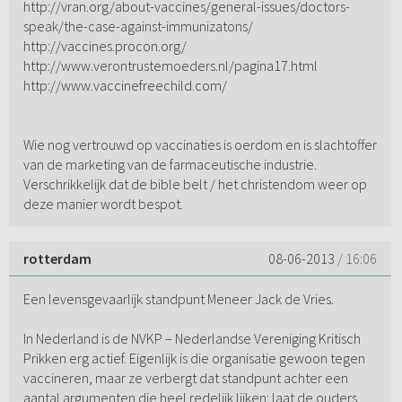
http://vran.org/about-vaccines/general-issues/doctors-
speak/the-case-against-immunizatons/
http://vaccines.procon.org/
http://www.verontrustemoeders.nl/pagina17.html
http://www.vaccinefreechild.com/
Wie nog vertrouwd op vaccinaties is oerdom en is slachtoffer
van de marketing van de farmaceutische industrie.
Verschrikkelijk dat de bible belt / het christendom weer op
deze manier wordt bespot.
rotterdam
08-06-2013
/ 16:06
Een levensgevaarlijk standpunt Meneer Jack de Vries.
In Nederland is de NVKP – Nederlandse Vereniging Kritisch
Prikken erg actief. Eigenlijk is die organisatie gewoon tegen
vaccineren, maar ze verbergt dat standpunt achter een
aantal argumenten die heel redelijk lijken: laat de ouders