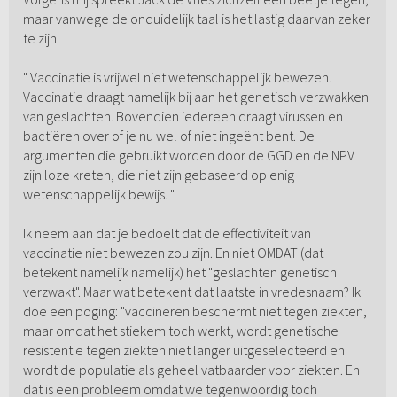
maar vanwege de onduidelijk taal is het lastig daarvan zeker
te zijn.
" Vaccinatie is vrijwel niet wetenschappelijk bewezen.
Vaccinatie draagt namelijk bij aan het genetisch verzwakken
van geslachten. Bovendien iedereen draagt virussen en
bactiëren over of je nu wel of niet ingeënt bent. De
argumenten die gebruikt worden door de GGD en de NPV
zijn loze kreten, die niet zijn gebaseerd op enig
wetenschappelijk bewijs. "
Ik neem aan dat je bedoelt dat de effectiviteit van
vaccinatie niet bewezen zou zijn. En niet OMDAT (dat
betekent namelijk namelijk) het "geslachten genetisch
verzwakt". Maar wat betekent dat laatste in vredesnaam? Ik
doe een poging: "vaccineren beschermt niet tegen ziekten,
maar omdat het stiekem toch werkt, wordt genetische
resistentie tegen ziekten niet langer uitgeselecteerd en
wordt de populatie als geheel vatbaarder voor ziekten. En
dat is een probleem omdat we tegenwoordig toch