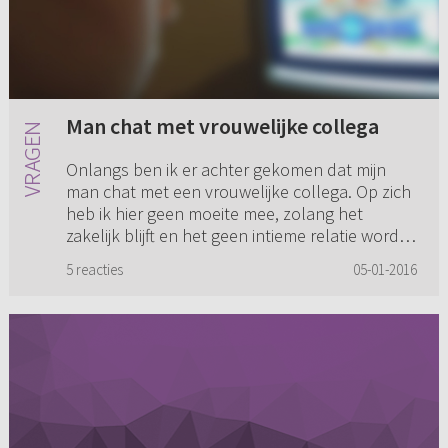
Man chat met vrouwelijke collega
Onlangs ben ik er achter gekomen dat mijn
man chat met een vrouwelijke collega. Op zich
heb ik hier geen moeite mee, zolang het
zakelijk blijft en het geen intieme relatie wordt.
Echter, mijn man houd...
5 reacties
05-01-2016