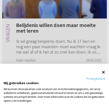
Belijdenis willen doen maar moeite
met leren
Ik wil graag belijdenis doen. Nu ik 17 ben en
nog een paar maanden moet wachten vraag ik
me wel af of ik het al zo snel kan doen. Ik voel
me geroepen door God om het te doen. Ook
Geen reacties
26-05-2022
wil ik gewoon veel di...
Privacybeleid
Wij gebruiken cookies
1
2
3
4
5
...
16
We kunnen deze plaatsen voor analyse van onze bezoekersgegevens, om onze
website te verbeteren, gepersonaliseerde inhoud te tonen en om u een geweldige
website-ervaring te bieden. Voor meer informatie over de cookies die we gebruiken
opent u de instellingen.