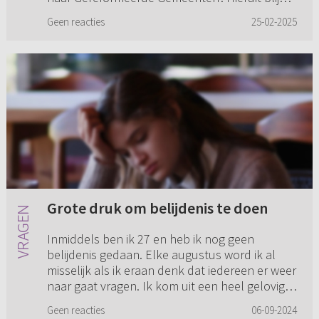
dat er tegenstrijdige meningen zijn. Ds. Tuinier
Geen reacties
25-02-2025
zegt in 'Opnieu...
Grote druk om belijdenis te doen
Inmiddels ben ik 27 en heb ik nog geen
belijdenis gedaan. Elke augustus word ik al
misselijk als ik eraan denk dat iedereen er weer
naar gaat vragen. Ik kom uit een heel gelovig
gezin, op één zus na d...
Geen reacties
06-09-2024