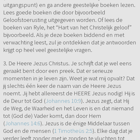
uitgangspunt) en ga andere geestelijke boeken lezen.
Lees goede boeken die door bijvoorbeeld
Geloofstoerusting uitgegeven worden. Of lees de
boeken van Ryle, het “Hart van het Christelijk geloof”
bijvoorbeeld. Als je deze boeken biddend en met
verwachting leest, zul je ontdekken dat je antwoorden
krijgt op heel veel geestelijke vragen.
3. De Heere Jezus Christus. Je schrijft dat je wel eens
geraakt bent door een preek. Dat er serieuze
momenten in je leven zijn. Weet je wat mij opvalt? Dat
jij slechts één keer de naam van de Heere Jezus
noemt. Jij hebt allereerst de HEERE Jezus nodig! Hij is
de Deur tot God (
Johannes 10:9
). Jezus zegt, dat Hij
de Weg, de Waarheid en het Leven is en dat niemand
tot (God de) Vader komt, dan door Hem
(
Johannes 14:6
). Jezus is de énige Middelaar tussen
God en de mensen (
1 Timotheüs 2:5
). Elke dag dat je
verder leeft zonder met je zonden te vluchten tot