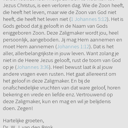
Jezus Christus, is een verloren dag. Wie de Zoon heeft,
die heeft het leven, maar wie de Zoon van God niet
heeft, die heeft het leven niet (
1 Johannes 5:12
). Het is
Gods gebod dat jij gelooft in de Naam van Gods
eniggeboren Zoon. Deze Zaligmaker wordt jou, heel
persoonlijk, aangeboden. Jij mag Hem aannemen en
moet Hem aannemen (
Johannes 1:12
). Dat is het
aller, allerbelangrijkste in jouw leven. Want zolang je
niet in de Heere Jezus gelooft, rust de toorn van God
op je (
Johannes 3:36
). Heel bewust laat ik al jouw
andere vragen even rusten. Het gaat allereerst om
het geloof in deze Zaligmaker. En bij de
onafscheidelijke vruchten van dat ware geloof, horen
bekering en vrede en liefde enz. Vertrouwend op
deze Zaligmaker, kun en mag en wil je belijdenis
doen. Zegen!
Hartelijke groeten,
Ds. W. J. van den Brink