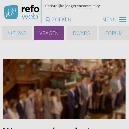
Christelijke jongerencommunity
ZOEKEN
MENU
NIEUWS
VRAGEN
DWARS
FORUM