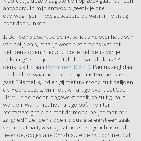
Mooi dat je deze vraag stelt en op zoek gaat naar een
antwoord. In mijn antwoord geef ik je drie
overwegingen mee, gebaseerd op wat ik in je vraag
hoor doorklinken.
1. Belijdenis doen. Je denkt serieus na over het doen
van belijdenis, maar je weet niet precies wat het
belijdenis doen inhoudt. Doe je belijdenis van je
bekering? Stem je in met de leer van de kerk? Zelf
denk ik altijd aan
Romeinen 10:9-10
. Paulus zegt daar
heel helder waar het in de belijdenis ten diepste om
gaat. “Namelijk, indien gij met uw mond zult belijden
de Heere Jezus, en met uw hart geloven, dat God
Hem uit de doden opgewekt heeft, zo zult gij zalig
worden. Want met het hart gelooft men ter
rechtvaardigheid en met de mond belijdt men ter
zaligheid.” Belijdenis doen is dus allereerst een zaak
vanuit het hart, waarbij dat hele hart gericht is op de
levende, opgestane Christus. Je denkt toch niet dat