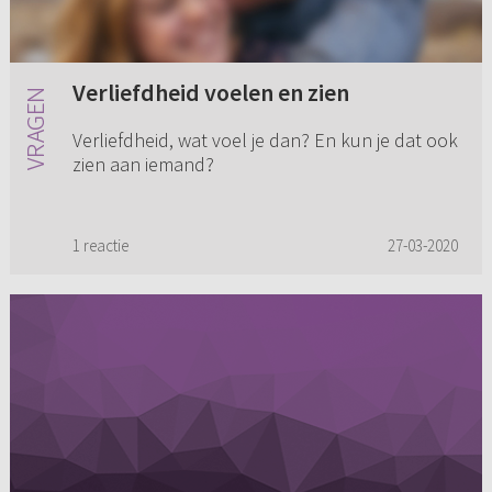
Verliefdheid voelen en zien
Verliefdheid, wat voel je dan? En kun je dat ook
zien aan iemand?
1 reactie
27-03-2020