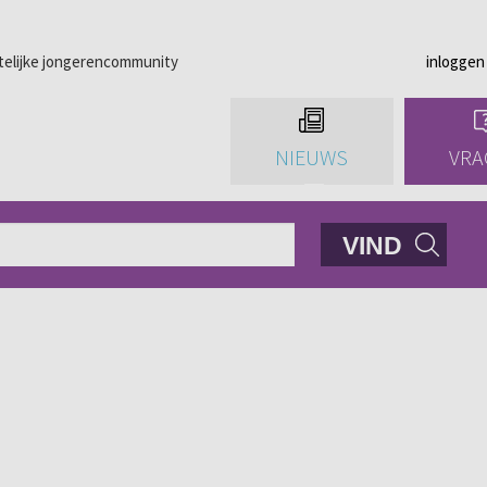
telijke jongerencommunity
inloggen
NIEUWS
VRA
VIND