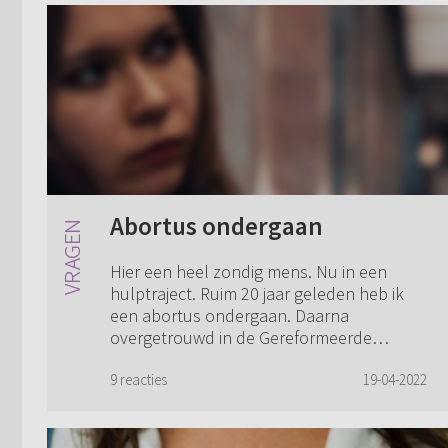
Abortus ondergaan
Hier een heel zondig mens. Nu in een
hulptraject. Ruim 20 jaar geleden heb ik
een abortus ondergaan. Daarna
overgetrouwd in de Gereformeerde
Gemeenten. De kinderen zijn gedoopt,
maar achteraf is dat...
9 reacties
19-04-2022