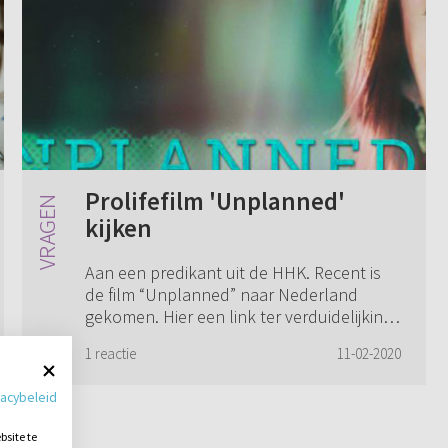
Prolifefilm 'Unplanned'
kijken
Aan een predikant uit de HHK. Recent is
de film “Unplanned” naar Nederland
gekomen. Hier een link ter verduidelijking
van de inhoud van de film. Nu vroeg ik mij
1 reactie
11-02-2020
af of deze film reformatorisch verantwo...
vacybeleid
site te