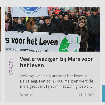
Veel afwezigen bij Mars voor
het leven
Onlangs was de Mars voor het leven in
Den Haag. Met zo’n 7000 mensen werd de
mars gelopen. Fijn om met zo’n groep te
zijn en op te komen voor het ongeboren
5 reacties
21-11-2022
leven. Tegelijkertijd was het een
teleurstel...