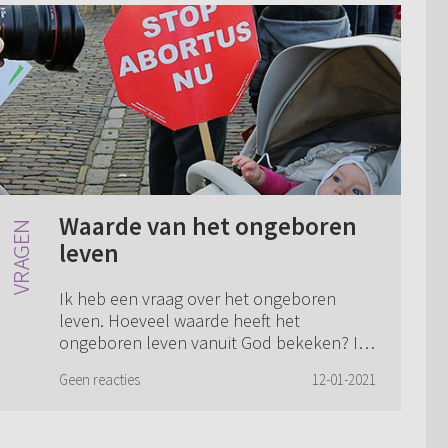
Waarde van het ongeboren
leven
Ik heb een vraag over het ongeboren
leven. Hoeveel waarde heeft het
ongeboren leven vanuit God bekeken? Is
het ongeboren leven van net zoveel
Geen reacties
12-01-2021
waarde als het geboren? Jaarlijks worden
er 30.000 ongebor...