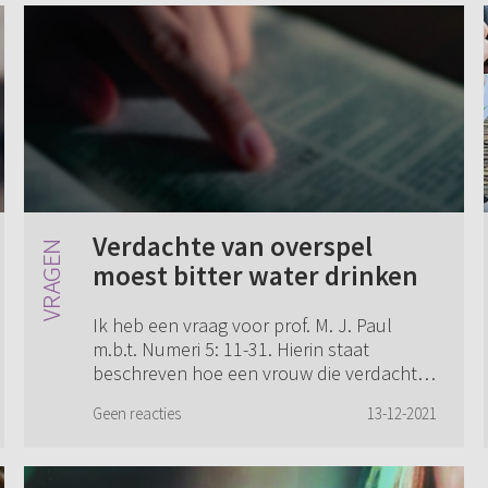
Verdachte van overspel
moest bitter water drinken
Ik heb een vraag voor prof. M. J. Paul
m.b.t. Numeri 5: 11-31. Hierin staat
beschreven hoe een vrouw die verdacht
wordt van overspel door de priester
Geen reacties
13-12-2021
behandeld dient te worden om vast te
stellen of ...