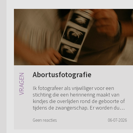
Abortusfotografie
Ik fotografeer als vrijwilliger voor een
stichting die een herinnering maakt van
kindjes die overlijden rond de geboorte of
tijdens de zwangerschap. Er worden dus
foto's gemaakt in opdracht van de oud...
Geen reacties
06-07-2026