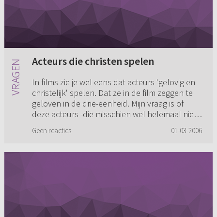
Acteurs die christen spelen
In films zie je wel eens dat acteurs 'gelovig en
christelijk' spelen. Dat ze in de film zeggen te
geloven in de drie-eenheid. Mijn vraag is of
deze acteurs -die misschien wel helemaal niet
gelovig/chr...
Geen reacties
01-03-2006