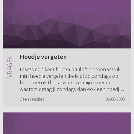
Hoedje vergeten
Ik was een keer bij een bruiloft en toen was ik
mijn hoedje vergeten die ik altijd zondags op
heb. Toen ik thuis kwam, zei mijn moeder:
waarom draag jij zondags dan ook een hoedje,
kun je dat gelijk o...
Geen reacties
06-06-2005