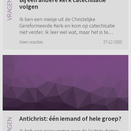
volgen
Ik ben een meisje uit de Christelijke
Gereformeerde Kerk en kom op catechisatie
niet verder. Ik leer wel wat, maar het is te
moeilijk voor mij en ook omdat er wordt
Geen reacties
27-12-2005
gezegd van: Je moet dit en dat. Je ...
Antichrist: één iemand of hele groep?
Ik heb een paar vragen over de laatste dagen.