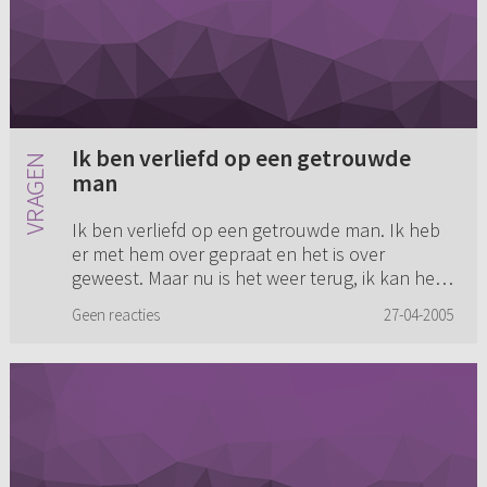
Ik ben verliefd op een getrouwde
man
Ik ben verliefd op een getrouwde man. Ik heb
er met hem over gepraat en het is over
geweest. Maar nu is het weer terug, ik kan hem
niet vergeten. Wat moet ik nu doen?
Geen reacties
27-04-2005