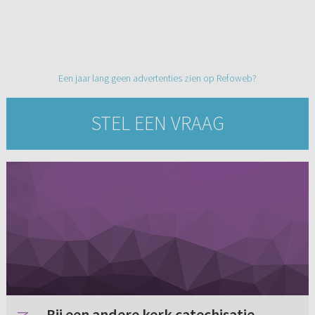
Een jaar lang geen advertenties zien op Refoweb?
STEL EEN VRAAG
Bij een andere kerk catechisatie