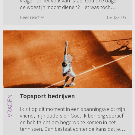
vragen of het volk van Israël God drie dagen in
de woestijn mocht dienen? Het was toch
duidelijk dat het volk van Israël dan niet meer
Geen reacties
16-10-2005
terug zou komen? Is dit een ...
Topsport bedrijven
Ik zit op dit moment in een spanningsveld: mijn
vriend, mijn ouders en God. Ik ben erg sportief
en heb talent om hogerop te komen in het
tennissen. Dan bestaat echter de kans dat je