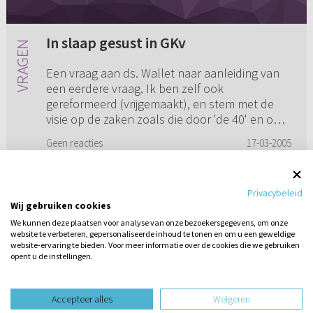
In slaap gesust in GKv
Een vraag aan ds. Wallet naar aanleiding van
een eerdere vraag. Ik ben zelf ook
gereformeerd (vrijgemaakt), en stem met de
visie op de zaken zoals die door 'de 40' en ook
door u genoemd worden van har...
Geen reacties
17-03-2005
Privacybeleid
Wij gebruiken cookies
1
...
13
14
15
16
...
18
We kunnen deze plaatsen voor analyse van onze bezoekersgegevens, om onze
website te verbeteren, gepersonaliseerde inhoud te tonen en om u een geweldige
website-ervaring te bieden. Voor meer informatie over de cookies die we gebruiken
opent u de instellingen.
Stel hier
een vraag
design website door
Accepteer alles
Weigeren